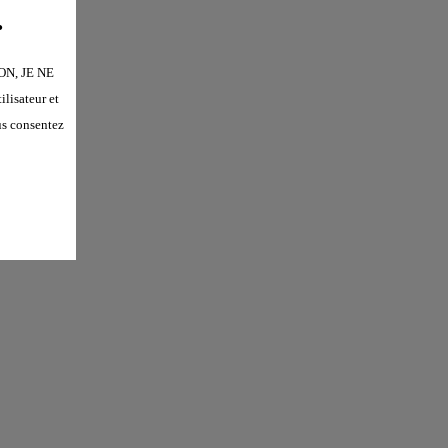
.
“NON, JE NE
lisateur et
us consentez