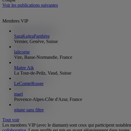
Voir les publications suivantes
Membres VIP
SaraKajiraPanthère
Vernier, Genève, Suisse
lalicorne
Vire, Basse-Normandie, France
Maitre Aik
La Tour-de-Peilz, Vaud, Suisse
LeComteRouge
mael
Provence-Alpes-Côte d'Azur, France
gitane sans filtre
Tout voir
Les membres VIP (avec le diamant) sont ceux qui participent notab
collaborative
. Leurs profils est mis en avant aléatoirement dans toutes 