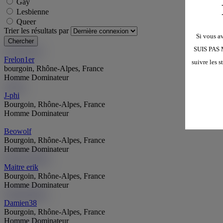
Gay
Lesbienne
Queer
Trier les résultats par
Si vous av
SUIS PAS M
Frelon1er
Fr
Frelon1er
suivre les 
bourgoin, Rhône-Alpes, France
Homme Dominateur
J-phi
J-
J-phi
Bourgoin, Rhône-Alpes, France
Homme Dominateur
Beowolf
Bourgoin, Rhône-Alpes, France
Homme Dominateur
Maitre erik
Me
Maitre erik
Bourgoin, Rhône-Alpes, France
Homme Dominateur
Damien38
Da
Damien38
Bourgoin, Rhône-Alpes, France
Homme Dominateur