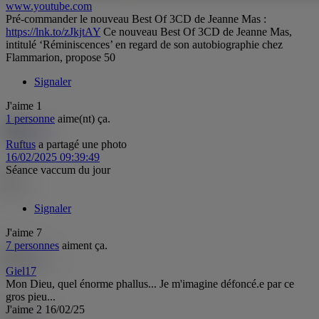
www.youtube.com
Pré-commander le nouveau Best Of 3CD de Jeanne Mas :
https://lnk.to/zJkjtAY
Ce nouveau Best Of 3CD de Jeanne Mas,
intitulé ‘Réminiscences’ en regard de son autobiographie chez
Flammarion, propose 50
Signaler
J'aime
1
1 personne
aime(nt) ça.
Ruftus
a partagé une photo
16/02/2025 09:39:49
Séance vaccum du jour
Signaler
J'aime
7
7 personnes
aiment ça.
Giel17
Mon Dieu, quel énorme phallus... Je m'imagine défoncé.e par ce
gros pieu...
J'aime
2
16/02/25