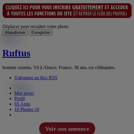
Déplacer pour recadrer votre photo
Abandonner
Enregistrer
Ruftus
homme soumis
.
Vit à Alsace, France
.
38 ans
.
est célibataire
.
S'abonner au flux RSS
Mur perso
Profil
65
Amis
10
Photos
10
Voir son annonce