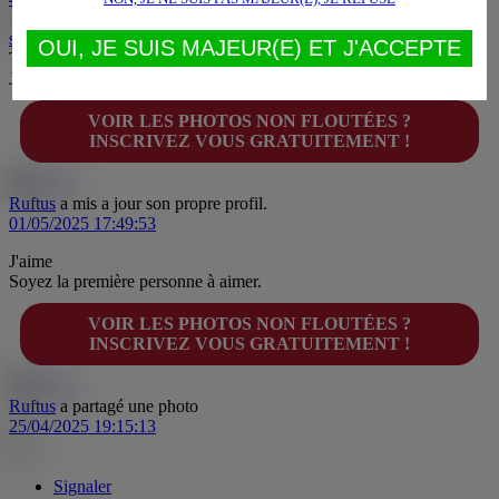
soumis54
OUI, JE SUIS MAJEUR(E) ET J'ACCEPTE
Tu la portes en permanence ?
J'aime
2
15/09/25
VOIR LES PHOTOS NON FLOUTÉES ?
INSCRIVEZ VOUS GRATUITEMENT !
Ruftus
a mis a jour son propre profil.
01/05/2025 17:49:53
J'aime
Soyez la première personne à aimer.
VOIR LES PHOTOS NON FLOUTÉES ?
INSCRIVEZ VOUS GRATUITEMENT !
Ruftus
a partagé une photo
25/04/2025 19:15:13
Signaler