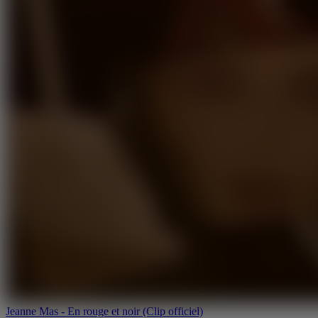
Jeanne Mas - En rouge et noir (Clip officiel)