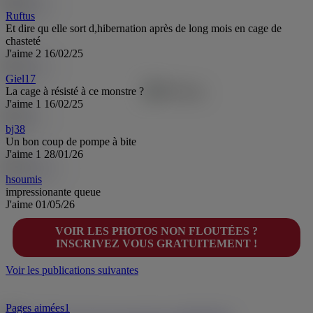
Ruftus
Et dire qu elle sort d,hibernation après de long mois en cage de
chasteté
J'aime
2
16/02/25
Giel17
La cage à résisté à ce monstre ?
J'aime
1
16/02/25
bj38
Un bon coup de pompe à bite
J'aime
1
28/01/26
hsoumis
impressionante queue
J'aime
01/05/26
VOIR LES PHOTOS NON FLOUTÉES ?
INSCRIVEZ VOUS GRATUITEMENT !
Voir les publications suivantes
Pages aimées
1