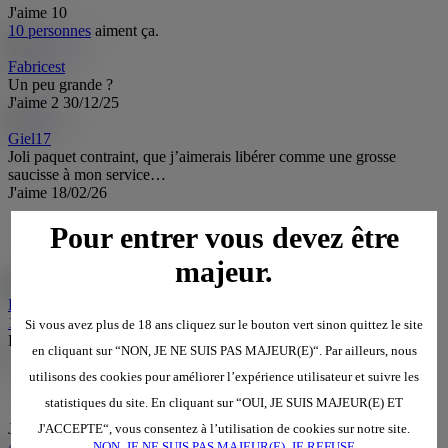
J'aime
10
10 personnes
aiment ça.
Fabricest
Un peu grande ?
J'aime
2
30/12/25
Giel17
Joli paquet contraint, que j’aimerais libérer comme une grosse
saucisse à mon service…
J'aime
18/02/26
Pour entrer vous devez être
VOIR LES PHOTOS NON FLOUTÉES ?
INSCRIVEZ VOUS GRATUITEMENT !
majeur.
Ruftus
a partagé une photo
13/09/2025 22:25:42
Si vous avez plus de 18 ans cliquez sur le bouton vert sinon quittez le site
Petite ballade du jour ;)
en cliquant sur “NON, JE NE SUIS PAS MAJEUR(E)“. Par ailleurs, nous
utilisons des cookies pour améliorer l’expérience utilisateur et suivre les
Signaler
statistiques du site. En cliquant sur “OUI, JE SUIS MAJEUR(E) ET
J'aime
4
J'ACCEPTE“, vous consentez à l’utilisation de cookies sur notre site.
4 personnes
aiment ça.
NON, JE NE SUIS PAS MAJEUR(E), JE REFUSE