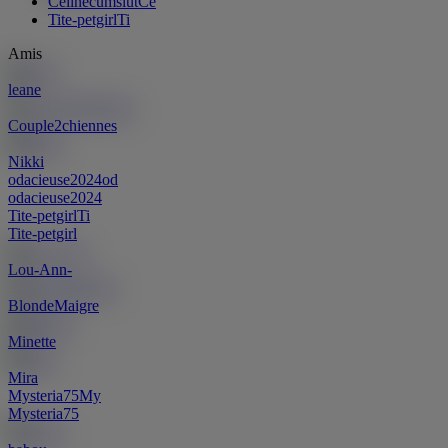
Celinecumslut
Ce
Tite-petgirl
Ti
Amis
leane
Couple2chiennes
Nikki
odacieuse2024
od
odacieuse2024
Tite-petgirl
Ti
Tite-petgirl
Lou-Ann-
BlondeMaigre
Minette
Mira
Mysteria75
My
Mysteria75