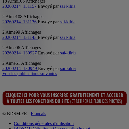
18 Aime
105 Affichages
20260214_131157
Envoyé par
sai-kilria
2 Aime
108 Affichages
20260214_131136
Envoyé par
sai-kilria
2 Aime
99 Affichages
20260214_131143
Envoyé par
sai-kilria
2 Aime
96 Affichages
20260214_130927
Envoyé par
sai-kilria
2 Aime
61 Affichages
20260214_130949
Envoyé par
sai-kilria
Voir les publications suivantes
© BDSM.FR ·
Français
Conditions générales d'utilisation
[BDSM] Définition : Que veut dire le mot ...