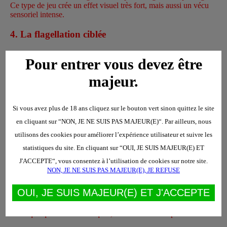
Ce type de jeu crée un effet visuel très fort, mais aussi un vécu
sensoriel intense.
4.
La flagellation ciblée
Martinet, cravache, badine, canne... dirigés uniquement sur les
Pour entrer vous devez être
seins. Là, on entre dans un rapport plus brutal, plus frontal. On
inscrit la douleur à même la peau. On marque.
majeur.
5.
La suspension mammaire
Si vous avez plus de 18 ans cliquez sur le bouton vert sinon quittez le site
Extrême, très spécialisée, et à ne pratiquer qu’avec expertise. Il
s’agit d’utiliser les seins comme point d’attache pour suspendre,
en cliquant sur “NON, JE NE SUIS PAS MAJEUR(E)“. Par ailleurs, nous
totalement ou partiellement le corps. Risqué, mais vertigineux
utilisons des cookies pour améliorer l’expérience utilisateur et suivre les
dans ce que ça peut créer de dépossession.
statistiques du site. En cliquant sur “OUI, JE SUIS MAJEUR(E) ET
J'ACCEPTE“, vous consentez à l’utilisation de cookies sur notre site.
Matériel et techniques : les outils de
NON, JE NE SUIS PAS MAJEUR(E), JE REFUSE
l’artisan du supplice
OUI, JE SUIS MAJEUR(E) ET J'ACCEPTE
Un bon bourreau mammaire a son atelier... et ses petits secrets.
Voici quelques outils classiques, chacun avec ses spécificités.