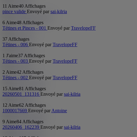
11 Aime
40 Affichages
pince valide
Envoyé par
sai-kilria
6 Aime
48 Affichages
Tétines et Pinces - 001
Envoyé par
TravelopeFF
37 Affichages
Tétines - 006
Envoyé par
TravelopeFF
1 J'aime
37 Affichages
Tétines - 003
Envoyé par
TravelopeFF
2 Aime
42 Affichages
Tétines - 002
Envoyé par
TravelopeFF
15 Aime
81 Affichages
20260501_131316
Envoyé par
sai-kilria
12 Aime
62 Affichages
1000017669
Envoyé par
Antoine
9 Aime
84 Affichages
20260406_162239
Envoyé par
sai-kilria