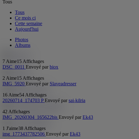
Tous
Tous
Ce mois ci
Cette semaine
Aujourd'hui
Photos
Albums
7 Aime
15 Affichages
DSC_0011
Envoyé par
biox
2 Aime
15 Affichages
IMG_5920
Envoyé par
Slaveadresser
16 Aime
54 Affichages
20260714_174703 P
Envoyé par
sai-kilria
42 Affichages
IMG_20260304_165622bis
Envoyé par
Ek43
1 J'aime
38 Affichages
img_1773437782506
Envoyé par
Ek43