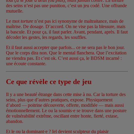
tout ça se joue à deux (ou plus), mais jamais contre
. La torture
des seins n’est pas une punition, c’est un jeu codé. Une offrande
mutuelle.
Le mot
torture
n’est pas ici synonyme de maltraitance, mais de
maîtrise. De dosage. D’accord. On ne vise pas la blessure, mais
la bascule. Et pour ça, il faut parler. Avant, pendant, après. Il faut
décoder les gestes, les regards, les souffles.
Et il faut aussi accepter que parfois... ce ne sera pas le bon jour.
Que le corps dira non. Que le mental flanchera. Que l’excitation
ne viendra pas. Et c’est ok. C’est aussi ça, le BDSM incarné :
une écoute constante.
Ce que révèle ce type de jeu
Il y a une beauté étrange dans cette mise à nu. Car la torture des
seins, plus que d’autres pratiques, expose. Physiquement
d’abord — poitrine découverte, offerte, modifiée — mais aussi
émotionnellement. Le ou la soumis·e se trouve dans une posture
de vulnérabilité extrême, oscillant entre honte, fierté, extase,
abandon.
Et le ou la dominant·e ? Iel devient sculpteur du plaisir