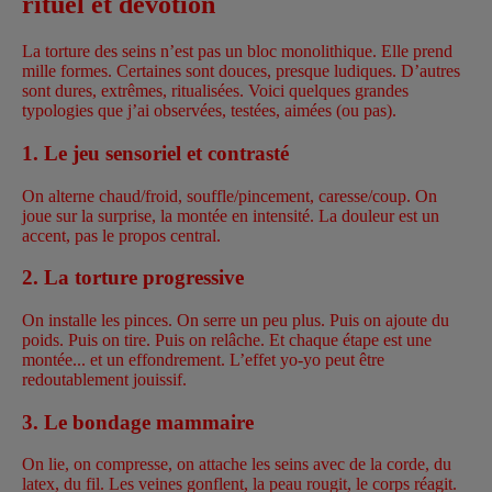
rituel et dévotion
La torture des seins n’est pas un bloc monolithique. Elle prend
mille formes. Certaines sont douces, presque ludiques. D’autres
sont dures, extrêmes, ritualisées. Voici quelques grandes
typologies que j’ai observées, testées, aimées (ou pas).
1.
Le jeu sensoriel et contrasté
On alterne chaud/froid, souffle/pincement, caresse/coup. On
joue sur la surprise, la montée en intensité. La douleur est un
accent, pas le propos central.
2.
La torture progressive
On installe les pinces. On serre un peu plus. Puis on ajoute du
poids. Puis on tire. Puis on relâche. Et chaque étape est une
montée... et un effondrement. L’effet yo-yo peut être
redoutablement jouissif.
3.
Le bondage mammaire
On lie, on compresse, on attache les seins avec de la corde, du
latex, du fil. Les veines gonflent, la peau rougit, le corps réagit.