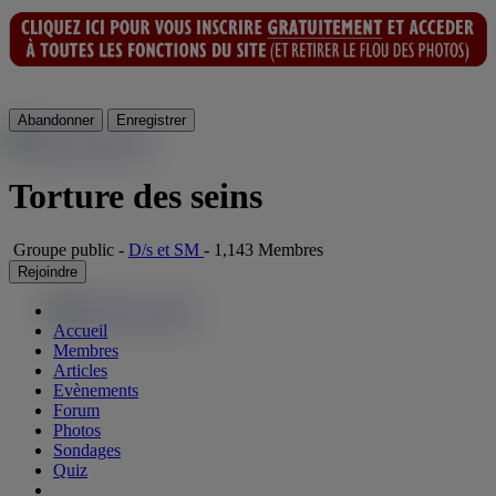
Abandonner
Enregistrer
Torture des seins
Groupe public
-
D/s et SM
-
1,143 Membres
Rejoindre
Accueil
Membres
Articles
Evènements
Forum
Photos
Sondages
Quiz