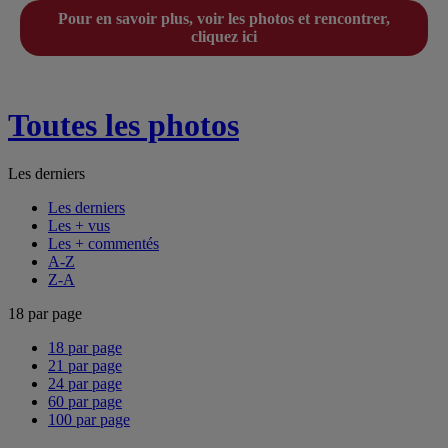
Pour en savoir plus, voir les photos et rencontrer,
cliquez ici
Toutes les photos
Les derniers
Les derniers
Les + vus
Les + commentés
A-Z
Z-A
18 par page
18 par page
21 par page
24 par page
60 par page
100 par page