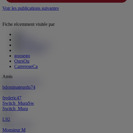
Voir les publications suivantes
Fiche récemment visitée par
goose
go
Ours
Ou
Carrerose
Ca
Amis
hdominateurdu74
frederic47
Switch_Mura
Sw
Switch_Mura
L92
Monsieur M