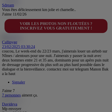
Sdream
Sd
Sdream
Vous êtes délicieusement km jolie et charnelle..
J'aime
11/02/26
VOIR LES PHOTOS NON FLOUTÉES ?
INSCRIVEZ VOUS GRATUITEMENT !
Callipyge
23/02/2025 03:30:24
coucou, Le week-end du 22/23 mars, j'aimerais louer un airbnb sur
Nîmes / alentours pour une nuit. J'aimerais y passer la nuit avec
deux hommes entre 21 et 35 ans, dominants pour un apéro puis nuit
de dressage progressive du plus soft au plus hard possible dans le
dialogue et la bienveillance. contactez moi sur telegram Manon Bak
a la haut
Signaler
J'aime
7
7 personnes
aiment ça.
Davideva
Mp envoyer