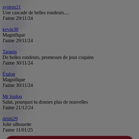
system21
Une cascade de belles rondeurs....
J'aime
29/11/24
kevin30
ke
kevin30
Magnifique
J'aime
29/11/24
Taranis
Ta
Taranis
De belles rondeurs, promesses de jeux coquins
J'aime
30/11/24
Étalon
Magnifique
J'aime
30/11/24
Mr loulou
Salut, pourquoi tu donnes plus de nouvelles
J'aime
21/12/24
driiiii29
Jolie silhouette
J'aime
11/01/25