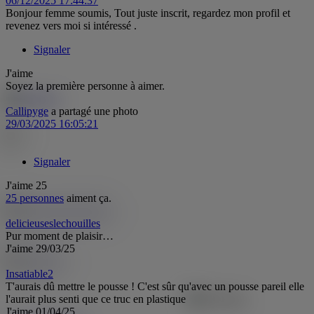
06/12/2025 17:44:37
Bonjour femme soumis, Tout juste inscrit, regardez mon profil et
revenez vers moi si intéressé .
Signaler
J'aime
Soyez la première personne à aimer.
Callipyge
a partagé une photo
29/03/2025 16:05:21
Signaler
J'aime
25
25 personnes
aiment ça.
delicieuseslechouilles
Pur moment de plaisir…
J'aime
29/03/25
Insatiable2
T'aurais dû mettre le pousse ! C'est sûr qu'avec un pousse pareil elle
l'aurait plus senti que ce truc en plastique
J'aime
01/04/25