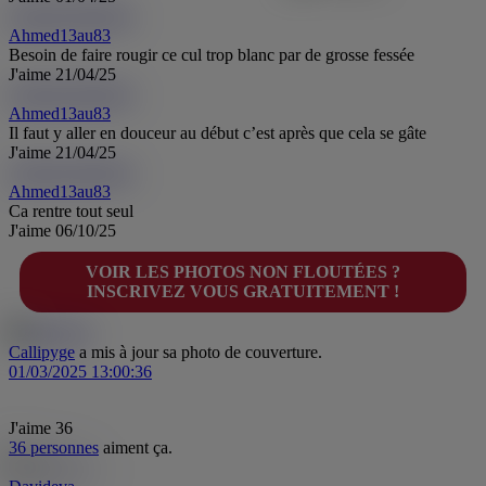
Ahmed13au83
Ah
Ahmed13au83
Besoin de faire rougir ce cul trop blanc par de grosse fessée
J'aime
21/04/25
Ahmed13au83
Ah
Ahmed13au83
Il faut y aller en douceur au début c’est après que cela se gâte
J'aime
21/04/25
Ahmed13au83
Ah
Ahmed13au83
Ca rentre tout seul
J'aime
06/10/25
VOIR LES PHOTOS NON FLOUTÉES ?
INSCRIVEZ VOUS GRATUITEMENT !
Callipyge
a mis à jour sa photo de couverture.
01/03/2025 13:00:36
J'aime
36
36 personnes
aiment ça.