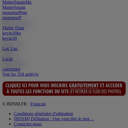
MaitreSmain
Ma
MaitreSmain
monsieurP
mo
monsieurP
Maitre Dam
kevin30
ke
kevin30
Luc Luc
Lucia
cainjunior
Voir les 354 ami(e)s
© BDSM.FR ·
Français
Conditions générales d'utilisation
[BDSM] Définition : Que veut dire le mot ...
Contactez-nous