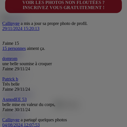
VOIR LES PHOTOS NON FLOUTÉES ?
INSCRIVEZ VOUS GRATUITEMENT !
Callipyge
a mis a jour sa propre photo de profil.
29/11/2024 15:20:13
J'aime
15
15 personnes
aiment ça.
domrom
do
domrom
une belle soumise à croquer
J'aime
29/11/24
Patrick b
Très belle
J'aime
29/11/24
AsmodEE 53
A5
AsmodEE 53
belle mise en valeur du corps,
J'aime
30/11/24
Callipyge
a partagé quelques photos
04/08/2024 12:07:53