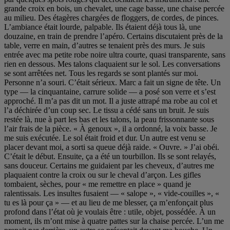
grande croix en bois, un chevalet, une cage basse, une chaise percée
au milieu. Des étagères chargées de floggers, de cordes, de pinces.
L’ambiance était lourde, palpable. Ils étaient déjà tous là, une
douzaine, en train de prendre l’apéro. Certains discutaient près de la
table, verre en main, d’autres se tenaient près des murs. Je suis
entrée avec ma petite robe noire ultra courte, quasi transparente, sans
rien en dessous. Mes talons claquaient sur le sol. Les conversations
se sont arrêtées net. Tous les regards se sont plantés sur moi.
Personne n’a souri. C’était sérieux. Marc a fait un signe de tête. Un
type — la cinquantaine, carrure solide — a posé son verre et s’est
approché. Il m’a pas dit un mot. Il a juste attrapé ma robe au col et
l’a déchirée d’un coup sec. Le tissu a cédé sans un bruit. Je suis
restée là, nue à part les bas et les talons, la peau frissonnante sous
l’air frais de la pièce. « À genoux », il a ordonné, la voix basse. Je
me suis exécutée. Le sol était froid et dur. Un autre est venu se
placer devant moi, a sorti sa queue déjà raide. « Ouvre. » J’ai obéi.
C’était le début. Ensuite, ça a été un tourbillon. Ils se sont relayés,
sans douceur. Certains me guidaient par les cheveux, d’autres me
plaquaient contre la croix ou sur le cheval d’arçon. Les gifles
tombaient, sèches, pour « me remettre en place » quand je
ralentissais. Les insultes fusaient — « salope », « vide-couilles », «
tu es là pour ça » — et au lieu de me blesser, ça m’enfonçait plus
profond dans l’état où je voulais être : utile, objet, possédée. À un
moment, ils m’ont mise à quatre pattes sur la chaise percée. L’un me