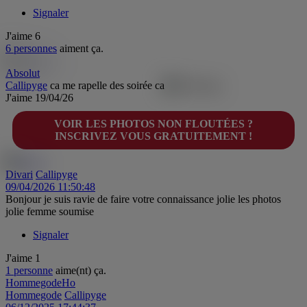
Signaler
J'aime
6
6 personnes
aiment ça.
Absolut
Callipyge
ca me rapelle des soirée ca
J'aime
19/04/26
VOIR LES PHOTOS NON FLOUTÉES ?
INSCRIVEZ VOUS GRATUITEMENT !
Divari
Callipyge
09/04/2026 11:50:48
Bonjour je suis ravie de faire votre connaissance jolie les photos
jolie femme soumise
Signaler
J'aime
1
1 personne
aime(nt) ça.
Hommegode
Ho
Hommegode
Callipyge