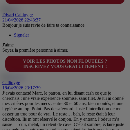
Divari
Callipyge
21/04/2026 22:43:37
Bonjour je suis ravie de faire ta connaissance
Signaler
J'aime
Soyez la première personne à aimer.
VOIR LES PHOTOS NON FLOUTÉES ?
INSCRIVEZ VOUS GRATUITEMENT !
Callipyge
18/04/2026 23:17:39
J’avais contacté Marc, le patron, en lui disant cash ce que je
cherchais : une vraie expérience soumise, sans filet. Je lui ai donné
mes critères pour les mecs : entre 30 et 60 ans, bien montés, et une
hygiène au top. Point. Pas de safeword. Juste l’interdiction de me
casser un truc pour de vrai. Le reste… bah, le reste était à leur
discrétion. Ils m’ont réservé le donjon. En y entrant, l’odeur m’a
saisie — cuir, métal, un relent de cave. C’était sombre, éclairé juste
par quelques spots rouges qui accrochaient les instruments : une