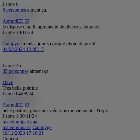
J'aime
6
6 personnes
aiment ça.
AsmodEE 53
A5
AsmodEE 53
je dispose d'un lit agrémenté de diverses entraves
J'aime
30/11/24
Callipyge
a mis a jour sa propre photo de profil.
04/08/2024 12:05:15
J'aime
35
35 personnes
aiment ça.
Dave
Très belle poitrine
J'aime
04/08/24
AsmodEE 53
A5
AsmodEE 53
belle posture, plusieurs scénarios me viennent a l'esprit
J'aime
1
30/11/24
maledomiparis
ma
maledomiparis
Callipyge
19/12/2023 17:10:21
Coucou