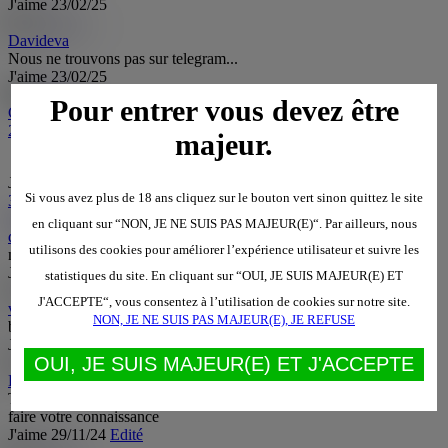
J'aime
23/02/25
Davideva
Nous ne trouvons pas sur telegram...
J'aime
23/02/25
Pour entrer vous devez être
Callipyge
a mis à jour sa photo de couverture.
29/11/2024 15:20:57
majeur.
J'aime
36
Si vous avez plus de 18 ans cliquez sur le bouton vert sinon quittez le site
36 personnes
aiment ça.
domrom
do
en cliquant sur “NON, JE NE SUIS PAS MAJEUR(E)“. Par ailleurs, nous
domrom
utilisons des cookies pour améliorer l’expérience utilisateur et suivre les
magnifique
J'aime
29/11/24
statistiques du site. En cliquant sur “OUI, JE SUIS MAJEUR(E) ET
J'ACCEPTE“, vous consentez à l’utilisation de cookies sur notre site.
vieux pervers
NON, JE NE SUIS PAS MAJEUR(E), JE REFUSE
belle femme
J'aime
29/11/24
OUI, JE SUIS MAJEUR(E) ET J'ACCEPTE
Patrick b
Très jolie corps de beaux seins ronds comme je les aime et j'aimerais
faire votre connaissance
J'aime
29/11/24
Edité