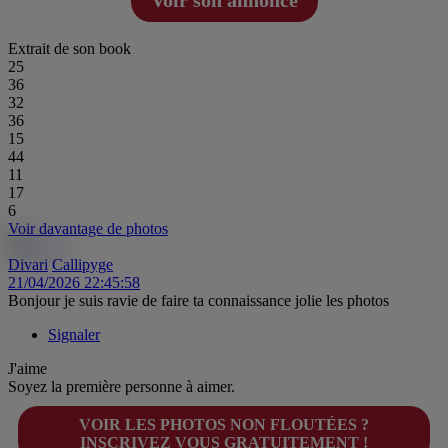
Voir son annonce
Extrait de son book
25
36
32
36
15
44
11
17
6
Voir davantage de photos
Divari
Callipyge
21/04/2026 22:45:58
Bonjour je suis ravie de faire ta connaissance jolie les photos
Signaler
J'aime
Soyez la première personne à aimer.
VOIR LES PHOTOS NON FLOUTÉES ?
INSCRIVEZ VOUS GRATUITEMENT !