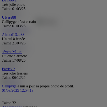
Davideva
Très jolie photo
J'aime
01/03/25
Ulysse88
Callipyge, c'est certain
J'aime
01/03/25
Ahmed13au83
Ah
Ahmed13au83
Un cul à fessée
J'aime
21/04/25
sévére Maitre
Culotte a arraché
J'aime
17/08/25
Patrick b
Très jolie fessiers
J'aime
06/12/25
Callipyge
a mis a jour sa propre photo de profil.
01/03/2025 12:54:13
J'aime
32