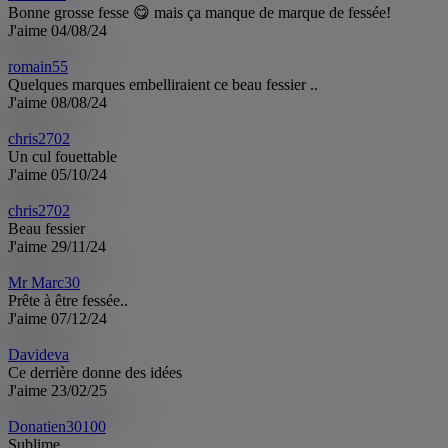
Bonne grosse fesse 😋 mais ça manque de marque de fessée!
J'aime
04/08/24
romain55
Quelques marques embelliraient ce beau fessier ..
J'aime
08/08/24
chris2702
Un cul fouettable
J'aime
05/10/24
chris2702
Beau fessier
J'aime
29/11/24
Mr Marc30
Prête à être fessée..
J'aime
07/12/24
Davideva
Ce derrière donne des idées
J'aime
23/02/25
Donatien30100
Sublime