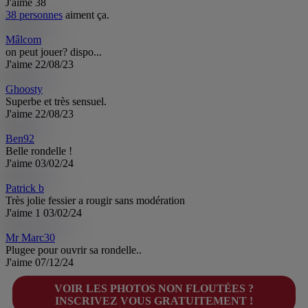
J'aime
38
38 personnes
aiment ça.
Mâlcom
on peut jouer? dispo...
J'aime
22/08/23
Ghoosty
Superbe et très sensuel.
J'aime
22/08/23
Ben92
Belle rondelle !
J'aime
03/02/24
Patrick b
Très jolie fessier a rougir sans modération
J'aime
1
03/02/24
Mr Marc30
Plugee pour ouvrir sa rondelle..
J'aime
07/12/24
VOIR LES PHOTOS NON FLOUTÉES ?
INSCRIVEZ VOUS GRATUITEMENT !