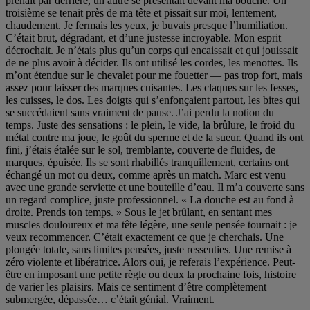
prenait par derrière, un autre se présentait devant ma bouche. Un
troisième se tenait près de ma tête et pissait sur moi, lentement,
chaudement. Je fermais les yeux, je buvais presque l’humiliation.
C’était brut, dégradant, et d’une justesse incroyable. Mon esprit
décrochait. Je n’étais plus qu’un corps qui encaissait et qui jouissait
de ne plus avoir à décider. Ils ont utilisé les cordes, les menottes. Ils
m’ont étendue sur le chevalet pour me fouetter — pas trop fort, mais
assez pour laisser des marques cuisantes. Les claques sur les fesses,
les cuisses, le dos. Les doigts qui s’enfonçaient partout, les bites qui
se succédaient sans vraiment de pause. J’ai perdu la notion du
temps. Juste des sensations : le plein, le vide, la brûlure, le froid du
métal contre ma joue, le goût du sperme et de la sueur. Quand ils ont
fini, j’étais étalée sur le sol, tremblante, couverte de fluides, de
marques, épuisée. Ils se sont rhabillés tranquillement, certains ont
échangé un mot ou deux, comme après un match. Marc est venu
avec une grande serviette et une bouteille d’eau. Il m’a couverte sans
un regard complice, juste professionnel. « La douche est au fond à
droite. Prends ton temps. » Sous le jet brûlant, en sentant mes
muscles douloureux et ma tête légère, une seule pensée tournait : je
veux recommencer. C’était exactement ce que je cherchais. Une
plongée totale, sans limites pensées, juste ressenties. Une remise à
zéro violente et libératrice. Alors oui, je referais l’expérience. Peut-
être en imposant une petite règle ou deux la prochaine fois, histoire
de varier les plaisirs. Mais ce sentiment d’être complètement
submergée, dépassée… c’était génial. Vraiment.