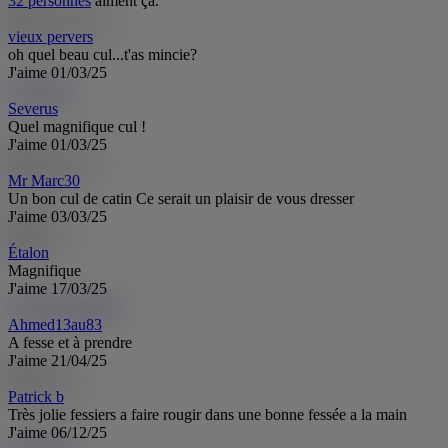
32 personnes
aiment ça.
vieux pervers
oh quel beau cul...t'as mincie?
J'aime
01/03/25
Severus
Se
Severus
Quel magnifique cul !
J'aime
01/03/25
Mr Marc30
Un bon cul de catin Ce serait un plaisir de vous dresser
J'aime
03/03/25
Étalon
Magnifique
J'aime
17/03/25
Ahmed13au83
Ah
Ahmed13au83
A fesse et à prendre
J'aime
21/04/25
Patrick b
Très jolie fessiers a faire rougir dans une bonne fessée a la main
J'aime
06/12/25