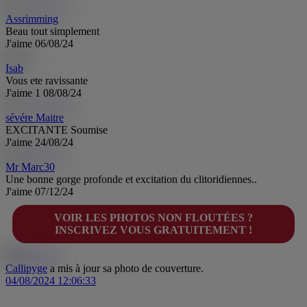
Assrimming
Beau tout simplement
J'aime
06/08/24
Isab
Vous ete ravissante
J'aime
1
08/08/24
sévére Maitre
EXCITANTE Soumise
J'aime
24/08/24
Mr Marc30
Une bonne gorge profonde et excitation du clitoridiennes..
J'aime
07/12/24
VOIR LES PHOTOS NON FLOUTÉES ?
INSCRIVEZ VOUS GRATUITEMENT !
Callipyge
a mis à jour sa photo de couverture.
04/08/2024 12:06:33