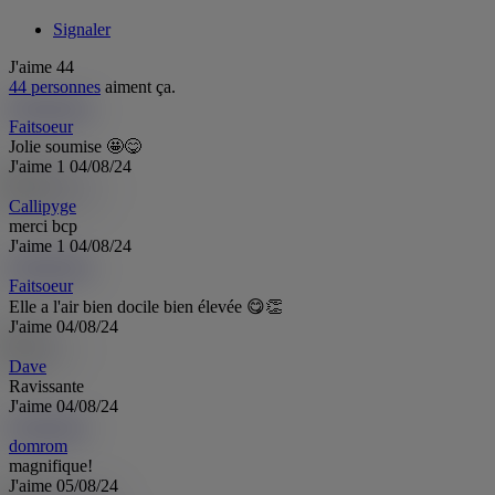
Signaler
J'aime
44
44 personnes
aiment ça.
Faitsoeur
Fa
Faitsoeur
Jolie soumise 🤩😋
J'aime
1
04/08/24
Callipyge
merci bcp
J'aime
1
04/08/24
Faitsoeur
Fa
Faitsoeur
Elle a l'air bien docile bien élevée 😋👏
J'aime
04/08/24
Dave
Ravissante
J'aime
04/08/24
domrom
do
domrom
magnifique!
J'aime
05/08/24