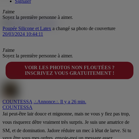
Signaler
J'aime
Soyez la première personne à aimer.
Poupée Silicone et Latex
a changé sa photo de couverture
20/03/2024 10:44:11
J'aime
Soyez la première personne à aimer.
VOIR LES PHOTOS NON FLOUTÉES ?
INSCRIVEZ VOUS GRATUITEMENT !
COUNTESSA
.:.Annonce.:. Il y a 26 min.
COUNTESSA
Jai peut-être lair douce et mignonne, mais ne vous y fiez pas trop,
vous risquerez dêtre vraiment très surpris. Je suis une amatrice de
SM, et de domination. Jadore réduire un mec à létat de larve. Si tu
veux être sous mes ordres, envoie-moi un message assez