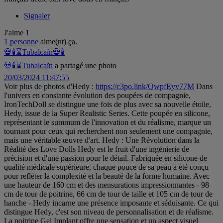
Signaler
J'aime
1
1 personne
aime(nt) ça.
💀🕯️⌛Tubalcaïn
💀🕯
💀🕯️⌛Tubalcaïn
a partagé une photo
20/03/2024 11:47:55
Voir plus de photos d'Hedy :
https://c3po.link/QwpfEyv77M
Dans
l'univers en constante évolution des poupées de compagnie,
IronTechDoll se distingue une fois de plus avec sa nouvelle étoile,
Hedy, issue de la Super Realistic Series. Cette poupée en silicone,
représentant le summum de l'innovation et du réalisme, marque un
tournant pour ceux qui recherchent non seulement une compagnie,
mais une véritable œuvre d'art. Hedy : Une Révolution dans la
Réalité des Love Dolls Hedy est le fruit d'une ingénierie de
précision et d'une passion pour le détail. Fabriquée en silicone de
qualité médicale supérieure, chaque pouce de sa peau a été conçu
pour refléter la complexité et la beauté de la forme humaine. Avec
une hauteur de 160 cm et des mensurations impressionnantes - 98
cm de tour de poitrine, 66 cm de tour de taille et 105 cm de tour de
hanche - Hedy incarne une présence imposante et séduisante. Ce qui
distingue Hedy, c'est son niveau de personnalisation et de réalisme.
La poitrine Gel Implant offre une sensation et un aspect visuel