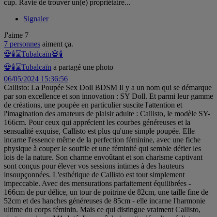
cup. Ravie de trouver un(e) propriétaire...
Signaler
J'aime
7
7 personnes
aiment ça.
💀🕯️⌛Tubalcaïn
💀🕯
💀🕯️⌛Tubalcaïn
a partagé une photo
06/05/2024 15:36:56
Callisto: La Poupée Sex Doll BDSM Il y a un nom qui se démarque
par son excellence et son innovation : SY Doll. Et parmi leur gamme
de créations, une poupée en particulier suscite l'attention et
l'imagination des amateurs de plaisir adulte : Callisto, le modèle SY-
166cm. Pour ceux qui apprécient les courbes généreuses et la
sensualité exquise, Callisto est plus qu'une simple poupée. Elle
incarne l'essence même de la perfection féminine, avec une fiche
physique à couper le souffle et une féminité qui semble défier les
lois de la nature. Son charme envoûtant et son charisme captivant
sont conçus pour élever vos sessions intimes à des hauteurs
insoupçonnées. L'esthétique de Callisto est tout simplement
impeccable. Avec des mensurations parfaitement équilibrées -
166cm de pur délice, un tour de poitrine de 82cm, une taille fine de
52cm et des hanches généreuses de 85cm - elle incarne l'harmonie
ultime du corps féminin. Mais ce qui distingue vraiment Callisto,