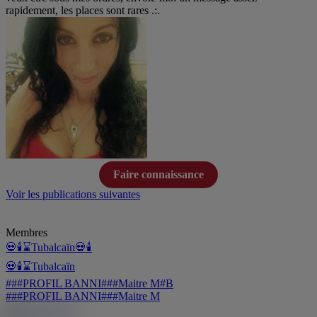
rapidement, les places sont rares .:.
Faire connaissance
Voir les publications suivantes
Membres
💀🕯️⌛Tubalcaïn
💀🕯
💀🕯️⌛Tubalcaïn
###PROFIL BANNI###Maitre M
#B
###PROFIL BANNI###Maitre M