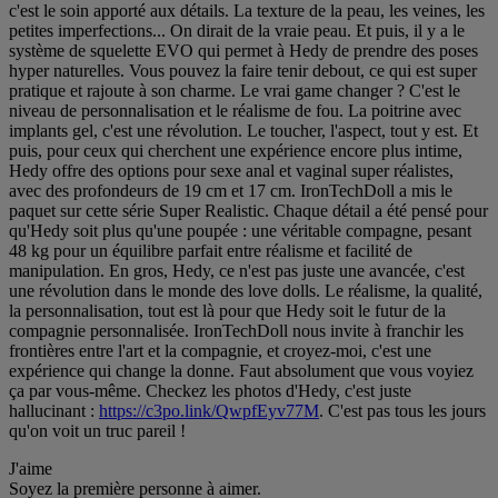
c'est le soin apporté aux détails. La texture de la peau, les veines, les
petites imperfections... On dirait de la vraie peau. Et puis, il y a le
système de squelette EVO qui permet à Hedy de prendre des poses
hyper naturelles. Vous pouvez la faire tenir debout, ce qui est super
pratique et rajoute à son charme. Le vrai game changer ? C'est le
niveau de personnalisation et le réalisme de fou. La poitrine avec
implants gel, c'est une révolution. Le toucher, l'aspect, tout y est. Et
puis, pour ceux qui cherchent une expérience encore plus intime,
Hedy offre des options pour sexe anal et vaginal super réalistes,
avec des profondeurs de 19 cm et 17 cm. IronTechDoll a mis le
paquet sur cette série Super Realistic. Chaque détail a été pensé pour
qu'Hedy soit plus qu'une poupée : une véritable compagne, pesant
48 kg pour un équilibre parfait entre réalisme et facilité de
manipulation. En gros, Hedy, ce n'est pas juste une avancée, c'est
une révolution dans le monde des love dolls. Le réalisme, la qualité,
la personnalisation, tout est là pour que Hedy soit le futur de la
compagnie personnalisée. IronTechDoll nous invite à franchir les
frontières entre l'art et la compagnie, et croyez-moi, c'est une
expérience qui change la donne. Faut absolument que vous voyiez
ça par vous-même. Checkez les photos d'Hedy, c'est juste
hallucinant :
https://c3po.link/QwpfEyv77M
. C'est pas tous les jours
qu'on voit un truc pareil !
J'aime
Soyez la première personne à aimer.