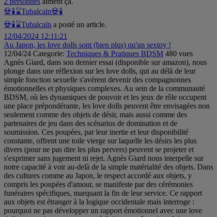
2 personnes
aiment ça.
💀🕯️⌛Tubalcaïn
💀🕯
💀🕯️⌛Tubalcaïn
a posté un article.
12/04/2024 12:11:21
Au Japon, les love dolls sont (bien plus) qu'un sextoy !
12/04/24
Categorie:
Techniques & Pratiques BDSM
480 vues
Agnès Giard, dans son dernier essai (disponible sur amazon), nous
plonge dans une réflexion sur les love dolls, qui au délà de leur
simple fonction sexuelle s'avèrent devenir des compagnonnes
émotionnelles et physiques complexes. Au sein de la communauté
BDSM, où les dynamiques de pouvoir et les jeux de rôle occupent
une place prépondérante, les love dolls peuvent être envisagées non
seulement comme des objets de désir, mais aussi comme des
partenaires de jeu dans des scénarios de domination et de
soumission. Ces poupées, par leur inertie et leur disponibilité
constante, offrent une toile vierge sur laquelle les désirs les plus
divers (pour ne pas dire les plus pervers) peuvent se projeter et
s'exprimer sans jugement ni rejet. Agnès Giard nous interpelle sur
notre capacité à voir au-delà de la simple matérialité des objets. Dans
des cultures comme au Japon, le respect accordé aux objets, y
compris les poupées d'amour, se manifeste par des cérémonies
funéraires spécifiques, marquant la fin de leur service. Ce rapport
aux objets est étranger à la logique occidentale mais interroge :
pourquoi ne pas développer un rapport émotionnel avec une love