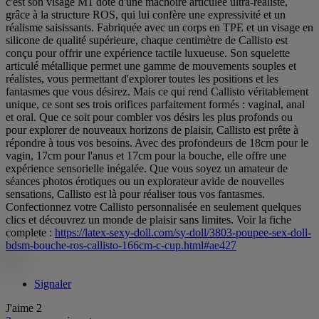
c'est son visage M1 doté d'une mâchoire articulée ultra-réaliste,
grâce à la structure ROS, qui lui confère une expressivité et un
réalisme saisissants. Fabriquée avec un corps en TPE et un visage en
silicone de qualité supérieure, chaque centimètre de Callisto est
conçu pour offrir une expérience tactile luxueuse. Son squelette
articulé métallique permet une gamme de mouvements souples et
réalistes, vous permettant d'explorer toutes les positions et les
fantasmes que vous désirez. Mais ce qui rend Callisto véritablement
unique, ce sont ses trois orifices parfaitement formés : vaginal, anal
et oral. Que ce soit pour combler vos désirs les plus profonds ou
pour explorer de nouveaux horizons de plaisir, Callisto est prête à
répondre à tous vos besoins. Avec des profondeurs de 18cm pour le
vagin, 17cm pour l'anus et 17cm pour la bouche, elle offre une
expérience sensorielle inégalée. Que vous soyez un amateur de
séances photos érotiques ou un explorateur avide de nouvelles
sensations, Callisto est là pour réaliser tous vos fantasmes.
Confectionnez votre Callisto personnalisée en seulement quelques
clics et découvrez un monde de plaisir sans limites. Voir la fiche
complete :
https://latex-sexy-doll.com/sy-doll/3803-poupee-sex-doll-
bdsm-bouche-ros-callisto-166cm-c-cup.html#ae427
Signaler
J'aime
2