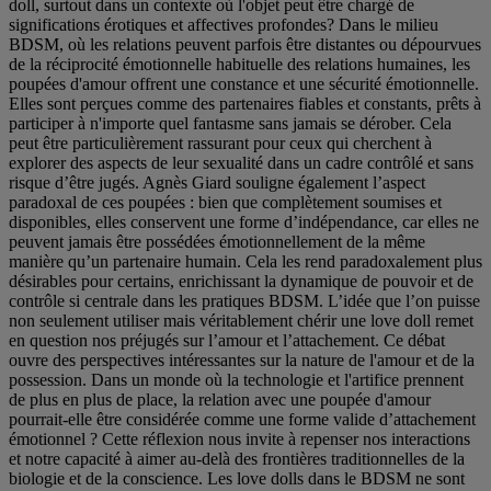
doll, surtout dans un contexte où l'objet peut être chargé de
significations érotiques et affectives profondes? Dans le milieu
BDSM, où les relations peuvent parfois être distantes ou dépourvues
de la réciprocité émotionnelle habituelle des relations humaines, les
poupées d'amour offrent une constance et une sécurité émotionnelle.
Elles sont perçues comme des partenaires fiables et constants, prêts à
participer à n'importe quel fantasme sans jamais se dérober. Cela
peut être particulièrement rassurant pour ceux qui cherchent à
explorer des aspects de leur sexualité dans un cadre contrôlé et sans
risque d’être jugés. Agnès Giard souligne également l’aspect
paradoxal de ces poupées : bien que complètement soumises et
disponibles, elles conservent une forme d’indépendance, car elles ne
peuvent jamais être possédées émotionnellement de la même
manière qu’un partenaire humain. Cela les rend paradoxalement plus
désirables pour certains, enrichissant la dynamique de pouvoir et de
contrôle si centrale dans les pratiques BDSM. L’idée que l’on puisse
non seulement utiliser mais véritablement chérir une love doll remet
en question nos préjugés sur l’amour et l’attachement. Ce débat
ouvre des perspectives intéressantes sur la nature de l'amour et de la
possession. Dans un monde où la technologie et l'artifice prennent
de plus en plus de place, la relation avec une poupée d'amour
pourrait-elle être considérée comme une forme valide d’attachement
émotionnel ? Cette réflexion nous invite à repenser nos interactions
et notre capacité à aimer au-delà des frontières traditionnelles de la
biologie et de la conscience. Les love dolls dans le BDSM ne sont