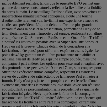
incroyablement réalistes, tandis que le squelette EVO permet une
gamme de mouvements naturels, reflétant la flexibilité et la fluidité
du corps humain. Le maquillage Realistic Skin, avec ses veines et
imperfections minutieusement appliquées, ajoute une touche
d'authenticité rarement vue, invitant à une expérience visuelle et
tactile sans précédent. L'option debout offre une plus grande
versatilité dans la pose et la présentation, permettant à Hedy de se
tenir élégamment dans n'importe quel espace, renforçant son allure
et sa présence. Un Sommet de Réalisme et de Qualité IronTechDoll
a poussé les limites du possible avec la Super Realistic Series, et
Hedy en est la preuve. Chaque détail, de la conception à la
fabrication, a été pensé pour offrir une expérience sans égale. Le
poids de 48 kg garantit un équilibre parfait entre maniabilité et
réalisme, faisant de Hedy plus qu'une simple poupée, mais une
compagne à part entière. Les options pour sexe anal et vaginal, avec
des profondeurs respectives de 19 cm et 17 cm, sont conçues pour
offrir une expérience intime complète, respectant les standards
élevés de qualité et de satisfaction que la marque s'est engagée à
fournir. Hedy n'est pas juste une poupée ; elle est le reflet d'une
avancée majeure dans le monde des love dolls. Avec son réalisme
époustouflant, sa personnalisation sans précédent et sa qualité de
fabrication inégalée, Hedy représente le futur de la compagnie
personnalisée. IronTechDoll invite à découvrir une expérience qui
transcende les frontières entre l'art et la compagnie, offrant une
présence qui est à la fois enrichissante et révolutionnaire. Voir plus