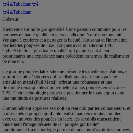
💀🕯️⌛Tubalcaïn
💀🕯
💀🕯️⌛Tubalcaïn
Créateur
Bienvenue sur notre groupedédié à une passion commune pour les
poupées de haute qualité en latex et silicone. Notre communauté
s'engage à explorer et à partager la beauté, l'artisanat et l'innovation
derrière les poupées de luxe, conçues avec un silicone TPE -
CyberSkin de la plus haute qualité, qui garantissent à leurs
propriétaires une expérience sans précédent en termes de réalisme et
de douceur.
Ce groupe poupées latex silicone présente les meilleurs créations, et
surtout les plus élaborées qui se distinguent par leur squelette
articulé en métal (Full Metal), offrant une robustesse et une
flexibilité remarquables qui permettent à nos poupées en silicone /
TPE. Cette technologie permet de positionner le mannequin dans
une multitude de postures réalistes.
Communément appelées sex doll ou real doll par les connaisseurs, et
parfois même poupée gonflable réaliste par ceux moins familiers
avec cet univers des poupées en latex, les sexdolls transcendent
totalement l'image désuète de la "poupée gonflable"
traditionnelle.La technologie permet de nos jour d'avoir des poupées