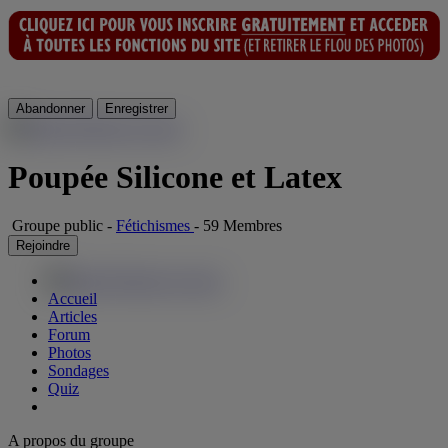
Abandonner
Enregistrer
Poupée Silicone et Latex
Groupe public
-
Fétichismes
-
59 Membres
Rejoindre
Accueil
Articles
Forum
Photos
Sondages
Quiz
A propos du groupe