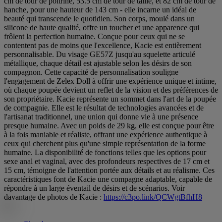
cm de tour de poitrine, 53.5 cm de tour de taille, et 82 cm de tour de
hanche, pour une hauteur de 143 cm - elle incarne un idéal de
beauté qui transcende le quotidien. Son corps, moulé dans un
silicone de haute qualité, offre un toucher et une apparence qui
frôlent la perfection humaine. Conçue pour ceux qui ne se
contentent pas de moins que l'excellence, Kacie est entièrement
personnalisable. Du visage GE57Z jusqu'au squelette articulé
métallique, chaque détail est ajustable selon les désirs de son
compagnon. Cette capacité de personnalisation souligne
l'engagement de Zelex Doll à offrir une expérience unique et intime,
où chaque poupée devient un reflet de la vision et des préférences de
son propriétaire. Kacie représente un sommet dans l'art de la poupée
de compagnie. Elle est le résultat de technologies avancées et de
l'artisanat traditionnel, une union qui donne vie à une présence
presque humaine. Avec un poids de 29 kg, elle est conçue pour être
à la fois maniable et réaliste, offrant une expérience authentique à
ceux qui cherchent plus qu'une simple représentation de la forme
humaine. La disponibilité de fonctions telles que les options pour
sexe anal et vaginal, avec des profondeurs respectives de 17 cm et
15 cm, témoigne de l'attention portée aux détails et au réalisme. Ces
caractéristiques font de Kacie une compagne adaptable, capable de
répondre à un large éventail de désirs et de scénarios. Voir
davantage de photos de Kacie :
https://c3po.link/QCWgtBfhH8