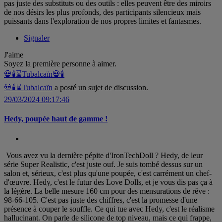
pas juste des substituts ou des outils : elles peuvent être des miroirs
de nos désirs les plus profonds, des participants silencieux mais
puissants dans l'exploration de nos propres limites et fantasmes.
Signaler
J'aime
Soyez la première personne à aimer.
💀🕯️⌛Tubalcaïn
💀🕯
💀🕯️⌛Tubalcaïn
a posté un sujet de discussion.
29/03/2024 09:17:46
Hedy, poupée haut de gamme !
Vous avez vu la dernière pépite d'IronTechDoll ? Hedy, de leur
série Super Realistic, c'est juste ouf. Je suis tombé dessus sur un
salon et, sérieux, c'est plus qu'une poupée, c'est carrément un chef-
d'œuvre. Hedy, c'est le futur des Love Dolls, et je vous dis pas ça à
la légère. La belle mesure 160 cm pour des mensurations de rêve :
98-66-105. C'est pas juste des chiffres, c'est la promesse d'une
présence à couper le souffle. Ce qui tue avec Hedy, c'est le réalisme
hallucinant. On parle de silicone de top niveau, mais ce qui frappe,