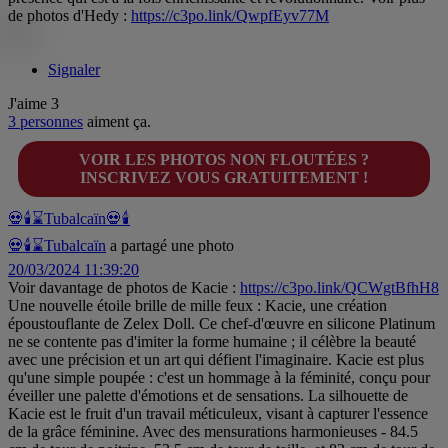
de photos d'Hedy :
https://c3po.link/QwpfEyv77M
Signaler
J'aime
3
3 personnes
aiment ça.
VOIR LES PHOTOS NON FLOUTÉES ?
INSCRIVEZ VOUS GRATUITEMENT !
💀🕯️⌛Tubalcaïn
💀🕯
💀🕯️⌛Tubalcaïn
a partagé une photo
20/03/2024 11:39:20
Voir davantage de photos de Kacie :
https://c3po.link/QCWgtBfhH8
Une nouvelle étoile brille de mille feux : Kacie, une création
époustouflante de Zelex Doll. Ce chef-d'œuvre en silicone Platinum
ne se contente pas d'imiter la forme humaine ; il célèbre la beauté
avec une précision et un art qui défient l'imaginaire. Kacie est plus
qu'une simple poupée : c'est un hommage à la féminité, conçu pour
éveiller une palette d'émotions et de sensations. La silhouette de
Kacie est le fruit d'un travail méticuleux, visant à capturer l'essence
de la grâce féminine. Avec des mensurations harmonieuses - 84.5