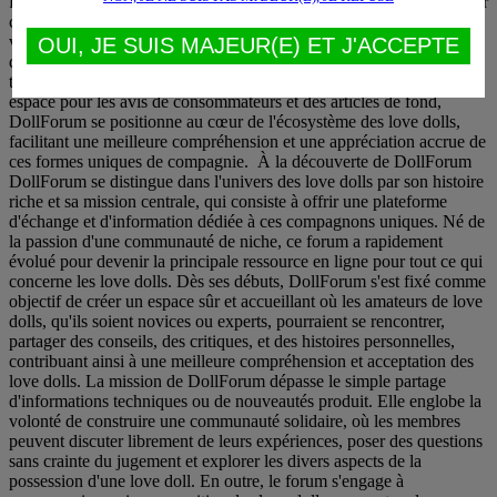
OUI, JE SUIS MAJEUR(E) ET J'ACCEPTE