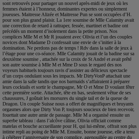
sont retrouvés pour partager un nouvel après-midi de jeux où les
femmes étaient à l’honneur, dominantes expertes ou simplement
joueuses. Maitresse Alizée et Maitresse Pun se sont occupées d’H.
pour son plus grand plaisir. La 1ere soumise de Mlle Calamity avait
une correction de retard à rattraper, fessée, martinet et badine ont
précédés un moment d’isolement dans la petite prison. Nos
complices Mlle M et Mr R jouaient avec Olivia et l’un des couples
novices dont Madame D confessait une envie de s’initier à la
domination. Ne perdons pas de temps ! Rdv dans la salle de jeux à
l’étage pour une co-séance. Mlle Calamity jouait de la badine sur sa
deuxième soumise , attachée sur la croix de St André et avait prêté
son autre soumise à Mlle M et Mme D sous le regard des nos
voyeurs habituels toujours ravis d’assister au délicieux spectacle
d’un corps ondulant sous les impacts. Mr DirtyVonP attachait une
amie dans la salle tandis que nos barmaids s’affairaient à préparer
leurs cocktails et sortir le champagne, Mr O et Mme D voulant fêter
cette première sortie. Attachée, tête en bas, seulement vêtue de ses
chaussures, J goûtait les morsures du single tail et de la queue de
Dragon. Un couple Suisse nous a offert de magnifiques et bruyants
orgasmes alors que Dirty Von P, toujours soucieux de bien recevoir,
fouettait une autre amie de passage. Mlle M a organisé ensuite un
superbe tableau : dans l’alcôve câline, Olivia officiait comme
matelas et bouche accueillante pour H, qui lui-même, offrait son plus
intime repli au poing de Mlle M. Ensuite, bonne joueuse, elle a tenu
à célébrer l’anniversaire de son complice, agenouillée au centre du