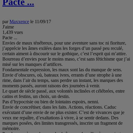
Pacte ...
par
Maxxence
le 11/09/17
J'aime
1,439
vues
Pacte ...
Envies de maux ténébreux, pour une aventure sans toc ni fioriture,
j’apprécie les âmes exilées dans les forges d’un passé peu reculé,
certain aiment à discourir sur le gothique, c’est l’esprit qui m’attire.
Bourreau d’envies pour le moins maso, c’est sans fétichisme que j’ai
misé sur les manques d’artifices.
Fondamentale expression, les maux sont las du manque de sens.
Envie d’obscures, où, bateaux ivres, errants d’une strophe à une
rime, dans l’air du temps, sans perdre un instant, les marques des
moments passés, auront raisons des journées à venir.
Le quart de siècle passé, aux volontés inclinées et célébrées, entre
catins et festins, un choix, un destin.
Pas d’hypocrisie ou bien de lointains espoirs, nenni.
Envie de concrétiser, dans les faits. Actions, réactions. Caduc
exécutant d’une envie de ne plus exister. C’est de vivances que je
veux me repaître, d’exaltations à vivre, à se sentir dedans. Des
marques posées, des limites transgressés, inscrire un fragment de
mémoire.