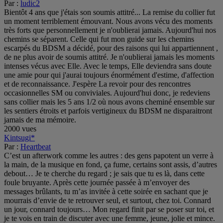
Par :
ludic2
Bientôt 4 ans que j'étais son soumis attitré... La remise du collier fut
un moment terriblement émouvant. Nous avons vécu des moments
très forts que personnellement je n'oublierai jamais. Aujourd'hui nos
chemins se séparent. Celle qui fut mon guide sur les chemins
escarpés du BDSM a décidé, pour des raisons qui lui appartiennent ,
de ne plus avoir de soumis attitré. Je n'oublierai jamais les moments
intenses vécus avec Elle. Avec le temps, Elle deviendra sans doute
une amie pour qui j'aurai toujours énormément d'estime, d'affection
et de reconnaissance. J'espère La revoir pour des rencontres
occasionnelles SM ou conviviales. Aujourd'hui donc, je redeviens
sans collier mais les 5 ans 1/2 où nous avons cheminé ensemble sur
les sentiers étroits et parfois vertigineux du BDSM ne disparaitront
jamais de ma mémoire.
2000 vues
Kintsugi*
Par :
Heartbeat
C’est un afterwork comme les autres : des gens papotent un verre à
la main, de la musique en fond, ça fume, certains sont assis, d’autres
debout… Je te cherche du regard ; je sais que tu es là, dans cette
foule bruyante. Après cette journée passée à m’envoyer des
messages brûlants, tu m’as invitée à cette soirée en sachant que je
mourrais d’envie de te retrouver seul, et surtout, chez toi. Connard
un jour, connard toujours… Mon regard finit par se poser sur toi, et
je te vois en train de discuter avec une femme, jeune, jolie et mince.