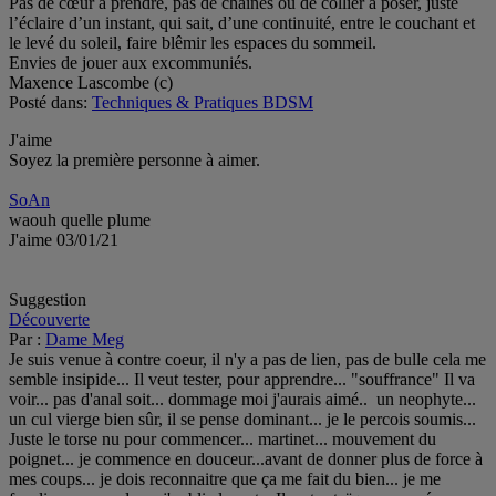
Pas de cœur à prendre, pas de chaînes ou de collier à poser, juste
l’éclaire d’un instant, qui sait, d’une continuité, entre le couchant et
le levé du soleil, faire blêmir les espaces du sommeil.
Envies de jouer aux excommuniés.
Maxence Lascombe (c)
Posté dans:
Techniques & Pratiques BDSM
J'aime
Soyez la première personne à aimer.
SoAn
waouh quelle plume
J'aime
03/01/21
Suggestion
Découverte
Par :
Dame Meg
Je suis venue à contre coeur, il n'y a pas de lien, pas de bulle cela me
semble insipide... Il veut tester, pour apprendre... "souffrance" Il va
voir... pas d'anal soit... dommage moi j'aurais aimé.. un neophyte...
un cul vierge bien sûr, il se pense dominant... je le percois soumis...
Juste le torse nu pour commencer... martinet... mouvement du
poignet... je commence en douceur...avant de donner plus de force à
mes coups... je dois reconnaitre que ça me fait du bien... je me