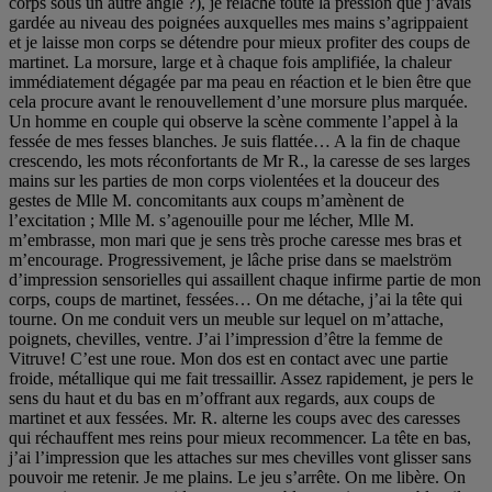
corps sous un autre angle ?), je relâche toute la pression que j’avais
gardée au niveau des poignées auxquelles mes mains s’agrippaient
et je laisse mon corps se détendre pour mieux profiter des coups de
martinet. La morsure, large et à chaque fois amplifiée, la chaleur
immédiatement dégagée par ma peau en réaction et le bien être que
cela procure avant le renouvellement d’une morsure plus marquée.
Un homme en couple qui observe la scène commente l’appel à la
fessée de mes fesses blanches. Je suis flattée… A la fin de chaque
crescendo, les mots réconfortants de Mr R., la caresse de ses larges
mains sur les parties de mon corps violentées et la douceur des
gestes de Mlle M. concomitants aux coups m’amènent de
l’excitation ; Mlle M. s’agenouille pour me lécher, Mlle M.
m’embrasse, mon mari que je sens très proche caresse mes bras et
m’encourage. Progressivement, je lâche prise dans se maelström
d’impression sensorielles qui assaillent chaque infirme partie de mon
corps, coups de martinet, fessées… On me détache, j’ai la tête qui
tourne. On me conduit vers un meuble sur lequel on m’attache,
poignets, chevilles, ventre. J’ai l’impression d’être la femme de
Vitruve! C’est une roue. Mon dos est en contact avec une partie
froide, métallique qui me fait tressaillir. Assez rapidement, je pers le
sens du haut et du bas en m’offrant aux regards, aux coups de
martinet et aux fessées. Mr. R. alterne les coups avec des caresses
qui réchauffent mes reins pour mieux recommencer. La tête en bas,
j’ai l’impression que les attaches sur mes chevilles vont glisser sans
pouvoir me retenir. Je me plains. Le jeu s’arrête. On me libère. On