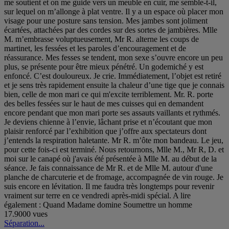
me soutient et on me guide vers un meuble en cuir, me semble-t-il,
sur lequel on m’allonge à plat ventre. Il y a un espace où placer mon
visage pour une posture sans tension. Mes jambes sont joliment
écartées, attachées par des cordes sur des sortes de jambières. Mlle
M. m’embrasse voluptueusement, Mr R. alterne les coups de
martinet, les fessées et les paroles d’encouragement et de
réassurance. Mes fesses se tendent, mon sexe s’ouvre encore un peu
plus, se présente pour être mieux pénétré. Un godemiché y est
enfoncé. C’est douloureux. Je crie. Immédiatement, l’objet est retiré
et je sens très rapidement ensuite la chaleur d’une tige que je connais
bien, celle de mon mari ce qui m'excite terriblement. Mr. R. porte
des belles fessées sur le haut de mes cuisses qui en demandent
encore pendant que mon mari porte ses assauts vaillants et rythmés.
Je deviens chienne à l’envie, lâchant prise et n’écoutant que mon
plaisir renforcé par l’exhibition que j’offre aux spectateurs dont
j’entends la respiration haletante. Mr R. m’ôte mon bandeau. Le jeu,
pour cette fois-ci est terminé. Nous retournons, Mlle M., Mr R, D. et
moi sur le canapé où j'avais été présentée à Mlle M. au début de la
séance. Je fais connaissance de Mr R. et de Mlle M. autour d'une
planche de charcuterie et de fromage, accompagnée de vin rouge. Je
suis encore en lévitation. Il me faudra très longtemps pour revenir
vraiment sur terre en ce vendredi après-midi spécial. A lire
également : Quand Madame domine Soumettre un homme
17.9000 vues
Séparation...