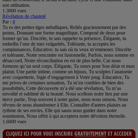
son utilisation.
1.3000 vues
Révélation de chasteté
Par :
#
Tu es des petites tiges métalliques, Reliés gracieusement par des
points, Donnant une forme magnifique, Composé de deux pour
former qu’un. Discrète, tu sais rappeler ta présence, Élégante, tu
embellis l’une de mes vulgarités, Tolérante, tu acceptes les
complaisances, Éducative, tu sais où tu veux m’emmener. Discrète
et tolérante, Notre rencontre est fusionnelle, Parfois, nous somme en
désaccord, Notre réconciliation en est de plus belle, Car nous
formons qu’un seul corps. Élégante, Tu ornes pour Son désir et mon
plaisir, Une partie intime, comme un bijoux, Tu sculptes l’anatomie
avec coquetterie, Sigle d’engagement à Votre joug. Éducative, Tu
me prives de certaines sensation, Tu m’en combles de bien des
possibilités, Cette découverte m’a été une révélation, Tu m’as
envoûté et sublimé de ta beauté. Nous scellons notre lien par une
tierce partie, Trop souvent à notre guise, nous nous unison, Nous
rêvons de nous abandonner à Elle, Connaître d'autres plaisirs au
rythme de ses envies, Elle qui saura nous guider dans notre
soumission, Nous offrir à qui acceptera notre dévotion éternelle.
1.6000 vues