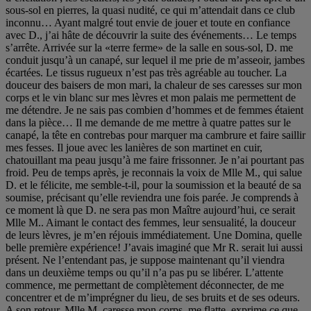
sous-sol en pierres, la quasi nudité, ce qui m’attendait dans ce club
inconnu… Ayant malgré tout envie de jouer et toute en confiance
avec D., j’ai hâte de découvrir la suite des événements… Le temps
s’arrête. Arrivée sur la «terre ferme» de la salle en sous-sol, D. me
conduit jusqu’à un canapé, sur lequel il me prie de m’asseoir, jambes
écartées. Le tissus rugueux n’est pas très agréable au toucher. La
douceur des baisers de mon mari, la chaleur de ses caresses sur mon
corps et le vin blanc sur mes lèvres et mon palais me permettent de
me détendre. Je ne sais pas combien d’hommes et de femmes étaient
dans la pièce… Il me demande de me mettre à quatre pattes sur le
canapé, la tête en contrebas pour marquer ma cambrure et faire saillir
mes fesses. Il joue avec les lanières de son martinet en cuir,
chatouillant ma peau jusqu’à me faire frissonner. Je n’ai pourtant pas
froid. Peu de temps après, je reconnais la voix de Mlle M., qui salue
D. et le félicite, me semble-t-il, pour la soumission et la beauté de sa
soumise, précisant qu’elle reviendra une fois parée. Je comprends à
ce moment là que D. ne sera pas mon Maître aujourd’hui, ce serait
Mlle M.. Aimant le contact des femmes, leur sensualité, la douceur
de leurs lèvres, je m’en réjouis immédiatement. Une Domina, quelle
belle première expérience! J’avais imaginé que Mr R. serait lui aussi
présent. Ne l’entendant pas, je suppose maintenant qu’il viendra
dans un deuxième temps ou qu’il n’a pas pu se libérer. L’attente
commence, me permettant de complètement déconnecter, de me
concentrer et de m’imprégner du lieu, de ses bruits et de ses odeurs.
A son retour, Mlle M. caresse mon corps, me flatte, exprime ce que