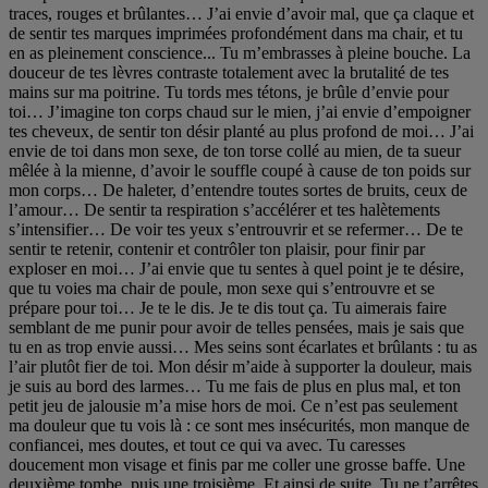
traces, rouges et brûlantes… J’ai envie d’avoir mal, que ça claque et
de sentir tes marques imprimées profondément dans ma chair, et tu
en as pleinement conscience... Tu m’embrasses à pleine bouche. La
douceur de tes lèvres contraste totalement avec la brutalité de tes
mains sur ma poitrine. Tu tords mes tétons, je brûle d’envie pour
toi… J’imagine ton corps chaud sur le mien, j’ai envie d’empoigner
tes cheveux, de sentir ton désir planté au plus profond de moi… J’ai
envie de toi dans mon sexe, de ton torse collé au mien, de ta sueur
mêlée à la mienne, d’avoir le souffle coupé à cause de ton poids sur
mon corps… De haleter, d’entendre toutes sortes de bruits, ceux de
l’amour… De sentir ta respiration s’accélérer et tes halètements
s’intensifier… De voir tes yeux s’entrouvrir et se refermer… De te
sentir te retenir, contenir et contrôler ton plaisir, pour finir par
exploser en moi… J’ai envie que tu sentes à quel point je te désire,
que tu voies ma chair de poule, mon sexe qui s’entrouvre et se
prépare pour toi… Je te le dis. Je te dis tout ça. Tu aimerais faire
semblant de me punir pour avoir de telles pensées, mais je sais que
tu en as trop envie aussi… Mes seins sont écarlates et brûlants : tu as
l’air plutôt fier de toi. Mon désir m’aide à supporter la douleur, mais
je suis au bord des larmes… Tu me fais de plus en plus mal, et ton
petit jeu de jalousie m’a mise hors de moi. Ce n’est pas seulement
ma douleur que tu vois là : ce sont mes insécurités, mon manque de
confiancei, mes doutes, et tout ce qui va avec. Tu caresses
doucement mon visage et finis par me coller une grosse baffe. Une
deuxième tombe, puis une troisième. Et ainsi de suite. Tu ne t’arrêtes