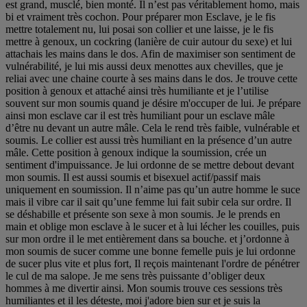
est grand, musclé, bien monté. Il n’est pas véritablement homo, mais
bi et vraiment très cochon. Pour préparer mon Esclave, je le fis
mettre totalement nu, lui posai son collier et une laisse, je le fis
mettre à genoux, un cockring (lanière de cuir autour du sexe) et lui
attachais les mains dans le dos. Afin de maximiser son sentiment de
vulnérabilité, je lui mis aussi deux menottes aux chevilles, que je
reliai avec une chaine courte à ses mains dans le dos. Je trouve cette
position à genoux et attaché ainsi très humiliante et je l’utilise
souvent sur mon soumis quand je désire m'occuper de lui. Je prépare
ainsi mon esclave car il est très humiliant pour un esclave mâle
d’être nu devant un autre mâle. Cela le rend très faible, vulnérable et
soumis. Le collier est aussi très humiliant en la présence d’un autre
mâle. Cette position à genoux indique la soumission, crée un
sentiment d'impuissance. Je lui ordonne de se mettre debout devant
mon soumis. Il est aussi soumis et bisexuel actif/passif mais
uniquement en soumission. Il n’aime pas qu’un autre homme le suce
mais il vibre car il sait qu’une femme lui fait subir cela sur ordre. Il
se déshabille et présente son sexe à mon soumis. Je le prends en
main et oblige mon esclave à le sucer et à lui lécher les couilles, puis
sur mon ordre il le met entièrement dans sa bouche. et j’ordonne à
mon soumis de sucer comme une bonne femelle puis je lui ordonne
de sucer plus vite et plus fort, Il reçois maintenant l'ordre de pénétrer
le cul de ma salope. Je me sens très puissante d’obliger deux
hommes à me divertir ainsi. Mon soumis trouve ces sessions très
humiliantes et il les déteste, moi j'adore bien sur et je suis la