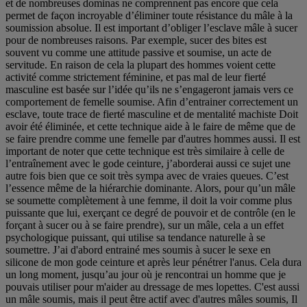
et de nombreuses dominas ne comprennent pas encore que cela
permet de façon incroyable d’éliminer toute résistance du mâle à la
soumission absolue. Il est important d’obliger l’esclave mâle à sucer
pour de nombreuses raisons. Par exemple, sucer des bites est
souvent vu comme une attitude passive et soumise, un acte de
servitude. En raison de cela la plupart des hommes voient cette
activité comme strictement féminine, et pas mal de leur fierté
masculine est basée sur l’idée qu’ils ne s’engageront jamais vers ce
comportement de femelle soumise. Afin d’entrainer correctement un
esclave, toute trace de fierté masculine et de mentalité machiste Doit
avoir été éliminée, et cette technique aide à le faire de même que de
se faire prendre comme une femelle par d'autres hommes aussi. Il est
important de noter que cette technique est très similaire à celle de
l’entraînement avec le gode ceinture, j’aborderai aussi ce sujet une
autre fois bien que ce soit très sympa avec de vraies queues. C’est
l’essence même de la hiérarchie dominante. Alors, pour qu’un mâle
se soumette complètement à une femme, il doit la voir comme plus
puissante que lui, exerçant ce degré de pouvoir et de contrôle (en le
forçant à sucer ou à se faire prendre), sur un mâle, cela a un effet
psychologique puissant, qui utilise sa tendance naturelle à se
soumettre. J’ai d'abord entrainé mes soumis à sucer le sexe en
silicone de mon gode ceinture et après leur pénétrer l'anus. Cela dura
un long moment, jusqu’au jour où je rencontrai un homme que je
pouvais utiliser pour m'aider au dressage de mes lopettes. C'est aussi
un mâle soumis, mais il peut être actif avec d'autres mâles soumis, Il