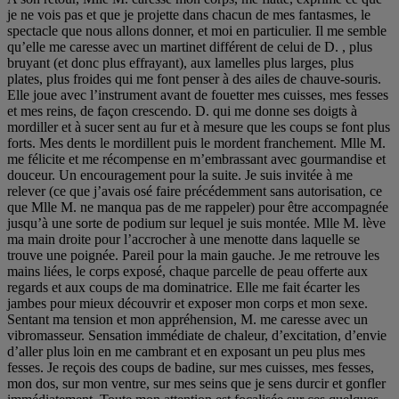
je ne vois pas et que je projette dans chacun de mes fantasmes, le
spectacle que nous allons donner, et moi en particulier. Il me semble
qu’elle me caresse avec un martinet différent de celui de D. , plus
bruyant (et donc plus effrayant), aux lamelles plus larges, plus
plates, plus froides qui me font penser à des ailes de chauve-souris.
Elle joue avec l’instrument avant de fouetter mes cuisses, mes fesses
et mes reins, de façon crescendo. D. qui me donne ses doigts à
mordiller et à sucer sent au fur et à mesure que les coups se font plus
forts. Mes dents le mordillent puis le mordent franchement. Mlle M.
me félicite et me récompense en m’embrassant avec gourmandise et
douceur. Un encouragement pour la suite. Je suis invitée à me
relever (ce que j’avais osé faire précédemment sans autorisation, ce
que Mlle M. ne manqua pas de me rappeler) pour être accompagnée
jusqu’à une sorte de podium sur lequel je suis montée. Mlle M. lève
ma main droite pour l’accrocher à une menotte dans laquelle se
trouve une poignée. Pareil pour la main gauche. Je me retrouve les
mains liées, le corps exposé, chaque parcelle de peau offerte aux
regards et aux coups de ma dominatrice. Elle me fait écarter les
jambes pour mieux découvrir et exposer mon corps et mon sexe.
Sentant ma tension et mon appréhension, M. me caresse avec un
vibromasseur. Sensation immédiate de chaleur, d’excitation, d’envie
d’aller plus loin en me cambrant et en exposant un peu plus mes
fesses. Je reçois des coups de badine, sur mes cuisses, mes fesses,
mon dos, sur mon ventre, sur mes seins que je sens durcir et gonfler