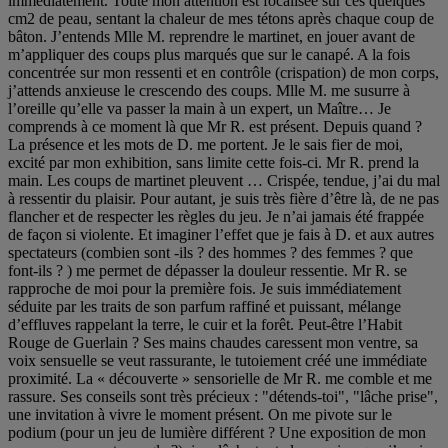
immédiatement. Toute mon attention est focalisée sur ces quelques
cm2 de peau, sentant la chaleur de mes tétons après chaque coup de
bâton. J’entends Mlle M. reprendre le martinet, en jouer avant de
m’appliquer des coups plus marqués que sur le canapé. A la fois
concentrée sur mon ressenti et en contrôle (crispation) de mon corps,
j’attends anxieuse le crescendo des coups. Mlle M. me susurre à
l’oreille qu’elle va passer la main à un expert, un Maître… Je
comprends à ce moment là que Mr R. est présent. Depuis quand ?
La présence et les mots de D. me portent. Je le sais fier de moi,
excité par mon exhibition, sans limite cette fois-ci. Mr R. prend la
main. Les coups de martinet pleuvent … Crispée, tendue, j’ai du mal
à ressentir du plaisir. Pour autant, je suis très fière d’être là, de ne pas
flancher et de respecter les règles du jeu. Je n’ai jamais été frappée
de façon si violente. Et imaginer l’effet que je fais à D. et aux autres
spectateurs (combien sont -ils ? des hommes ? des femmes ? que
font-ils ? ) me permet de dépasser la douleur ressentie. Mr R. se
rapproche de moi pour la première fois. Je suis immédiatement
séduite par les traits de son parfum raffiné et puissant, mélange
d’effluves rappelant la terre, le cuir et la forêt. Peut-être l’Habit
Rouge de Guerlain ? Ses mains chaudes caressent mon ventre, sa
voix sensuelle se veut rassurante, le tutoiement créé une immédiate
proximité. La « découverte » sensorielle de Mr R. me comble et me
rassure. Ses conseils sont très précieux : "détends-toi", "lâche prise",
une invitation à vivre le moment présent. On me pivote sur le
podium (pour un jeu de lumière différent ? Une exposition de mon