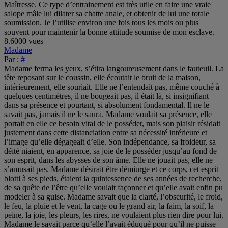
Maîtresse. Ce type d’entrainement est très utile en faire une vraie
salope mâle lui dilater sa chatte anale, et obtenir de lui une totale
soumission. Je l’utilise environ une fois tous les mois ou plus
souvent pour maintenir la bonne attitude soumise de mon esclave.
8.6000 vues
Madame
Par :
#
Madame ferma les yeux, s’étira langoureusement dans le fauteuil. La
tête reposant sur le coussin, elle écoutait le bruit de la maison,
intérieurement, elle souriait. Elle ne l’entendait pas, même couché à
quelques centimètres, il ne bougeait pas, il était là, si insignifiant
dans sa présence et pourtant, si absolument fondamental. Il ne le
savait pas, jamais il ne le saura. Madame voulait sa présence, elle
portait en elle ce besoin vital de le posséder, mais son plaisir résidait
justement dans cette distanciation entre sa nécessité intérieure et
l’image qu’elle dégageait d’elle. Son indépendance, sa froideur, sa
déité niaient, en apparence, sa joie de le posséder jusqu’au fond de
son esprit, dans les abysses de son âme. Elle ne jouait pas, elle ne
s’amusait pas. Madame désirait être démiurge et ce corps, cet esprit
blotti à ses pieds, étaient la quintessence de ses années de recherche,
de sa quête de l’être qu’elle voulait façonner et qu’elle avait enfin pu
modeler à sa guise. Madame savait que la clarté, l’obscurité, le froid,
le feu, la pluie et le vent, la cage ou le grand air, la faim, la soif, la
peine, la joie, les pleurs, les rires, ne voulaient plus rien dire pour lui.
Madame le savait parce qu’elle l’avait éduqué pour qu’il ne puisse