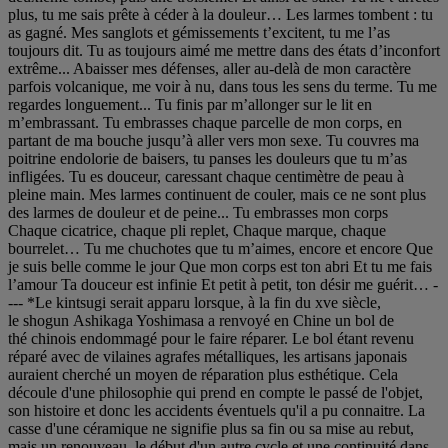
plus, tu me sais prête à céder à la douleur… Les larmes tombent : tu
as gagné. Mes sanglots et gémissements t’excitent, tu me l’as
toujours dit. Tu as toujours aimé me mettre dans des états d’inconfort
extrême... Abaisser mes défenses, aller au-delà de mon caractère
parfois volcanique, me voir à nu, dans tous les sens du terme. Tu me
regardes longuement... Tu finis par m’allonger sur le lit en
m’embrassant. Tu embrasses chaque parcelle de mon corps, en
partant de ma bouche jusqu’à aller vers mon sexe. Tu couvres ma
poitrine endolorie de baisers, tu panses les douleurs que tu m’as
infligées. Tu es douceur, caressant chaque centimètre de peau à
pleine main. Mes larmes continuent de couler, mais ce ne sont plus
des larmes de douleur et de peine... Tu embrasses mon corps
Chaque cicatrice, chaque pli replet, Chaque marque, chaque
bourrelet… Tu me chuchotes que tu m’aimes, encore et encore Que
je suis belle comme le jour Que mon corps est ton abri Et tu me fais
l’amour Ta douceur est infinie Et petit à petit, ton désir me guérit… -
--- *Le kintsugi serait apparu lorsque, à la fin du xve siècle,
le shogun Ashikaga Yoshimasa a renvoyé en Chine un bol de
thé chinois endommagé pour le faire réparer. Le bol étant revenu
réparé avec de vilaines agrafes métalliques, les artisans japonais
auraient cherché un moyen de réparation plus esthétique. Cela
découle d'une philosophie qui prend en compte le passé de l'objet,
son histoire et donc les accidents éventuels qu'il a pu connaitre. La
casse d'une céramique ne signifie plus sa fin ou sa mise au rebut,
mais un renouveau, le début d'un autre cycle et une continuité dans