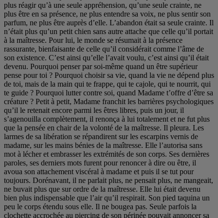
plus réagir qu’à une seule appréhension, qu’une seule crainte, ne
plus être en sa présence, ne plus entendre sa voix, ne plus sentir son
parfum, ne plus être auprès d’elle. L’abandon était sa seule crainte. Il
n’était plus qu’un petit chien sans autre attache que celle qu’il portait
à la maîtresse. Pour lui, le monde se résumait à la présence
rassurante, bienfaisante de celle qu’il considérait comme l’âme de
son existence. C’est ainsi qu’elle l’avait voulu, c’est ainsi qu’il était
devenu. Pourquoi penser par soi-même quand un être supérieur
pense pour toi ? Pourquoi choisir sa vie, quand la vie ne dépend plus
de toi, mais de la main qui te frappe, qui te cajole, qui te nourrit, qui
te guide ? Pourquoi lutter contre soi, quand Madame t’offre d’être sa
créature ? Petit à petit, Madame franchit les barrières psychologiques
qu’il le retenait encore parmi les êtres libres, puis un jour, il
s’agenouilla complètement, il renonça à lui totalement et ne fut plus
que la pensée en chair de la volonté de la maîtresse. Il pleura. Les
larmes de sa libération se répandirent sur les escarpins vernis de
madame, sur les mains bénies de la maîtresse. Elle l’autorisa sans
mot à lécher et embrasser les extrémités de son corps. Ses dernières
paroles, ses derniers mots furent pour renoncer à dire ou être, il
avoua son attachement viscéral à madame et puis il se tut pour
toujours. Dorénavant, il ne parlait plus, ne pensait plus, ne mangeait,
ne buvait plus que sur ordre de la maîtresse. Elle lui était devenu
bien plus indispensable que l’air qu’il respirait. Son pied taquina un
peu le corps étendu sous elle. Il ne bougea pas. Seule parfois la
clochette accrochée au piercing de son périnée pouvait annoncer sa