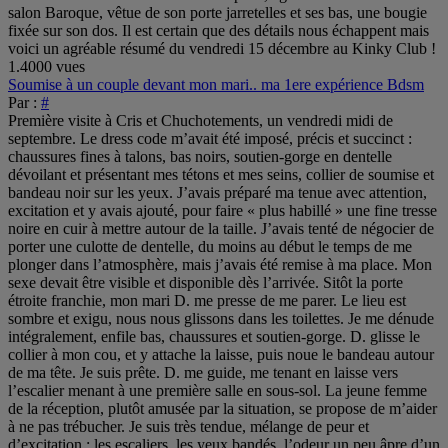
salon Baroque, vêtue de son porte jarretelles et ses bas, une bougie
fixée sur son dos. Il est certain que des détails nous échappent mais
voici un agréable résumé du vendredi 15 décembre au Kinky Club !
1.4000 vues
Soumise à un couple devant mon mari.. ma 1ere expérience Bdsm
Par :
#
Première visite à Cris et Chuchotements, un vendredi midi de
septembre. Le dress code m’avait été imposé, précis et succinct :
chaussures fines à talons, bas noirs, soutien-gorge en dentelle
dévoilant et présentant mes tétons et mes seins, collier de soumise et
bandeau noir sur les yeux. J’avais préparé ma tenue avec attention,
excitation et y avais ajouté, pour faire « plus habillé » une fine tresse
noire en cuir à mettre autour de la taille. J’avais tenté de négocier de
porter une culotte de dentelle, du moins au début le temps de me
plonger dans l’atmosphère, mais j’avais été remise à ma place. Mon
sexe devait être visible et disponible dès l’arrivée. Sitôt la porte
étroite franchie, mon mari D. me presse de me parer. Le lieu est
sombre et exigu, nous nous glissons dans les toilettes. Je me dénude
intégralement, enfile bas, chaussures et soutien-gorge. D. glisse le
collier à mon cou, et y attache la laisse, puis noue le bandeau autour
de ma tête. Je suis prête. D. me guide, me tenant en laisse vers
l’escalier menant à une première salle en sous-sol. La jeune femme
de la réception, plutôt amusée par la situation, se propose de m’aider
à ne pas trébucher. Je suis très tendue, mélange de peur et
d’excitation ; les escaliers, les yeux bandés, l’odeur un peu âpre d’un