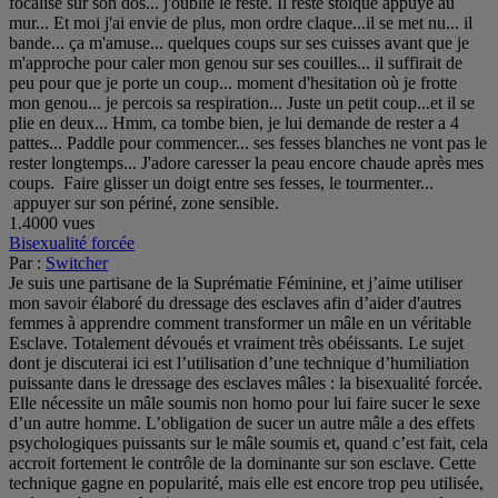
focalise sur son dos... j'oublie le reste. Il reste stoïque appuyé au
mur... Et moi j'ai envie de plus, mon ordre claque...il se met nu... il
bande... ça m'amuse... quelques coups sur ses cuisses avant que je
m'approche pour caler mon genou sur ses couilles... il suffirait de
peu pour que je porte un coup... moment d'hesitation où je frotte
mon genou... je percois sa respiration... Juste un petit coup...et il se
plie en deux... Hmm, ca tombe bien, je lui demande de rester a 4
pattes... Paddle pour commencer... ses fesses blanches ne vont pas le
rester longtemps... J'adore caresser la peau encore chaude après mes
coups. Faire glisser un doigt entre ses fesses, le tourmenter...
appuyer sur son périné, zone sensible.
1.4000 vues
Bisexualité forcée
Par :
Switcher
Je suis une partisane de la Suprématie Féminine, et j’aime utiliser
mon savoir élaboré du dressage des esclaves afin d’aider d'autres
femmes à apprendre comment transformer un mâle en un véritable
Esclave. Totalement dévoués et vraiment très obéissants. Le sujet
dont je discuterai ici est l’utilisation d’une technique d’humiliation
puissante dans le dressage des esclaves mâles : la bisexualité forcée.
Elle nécessite un mâle soumis non homo pour lui faire sucer le sexe
d’un autre homme. L’obligation de sucer un autre mâle a des effets
psychologiques puissants sur le mâle soumis et, quand c’est fait, cela
accroit fortement le contrôle de la dominante sur son esclave. Cette
technique gagne en popularité, mais elle est encore trop peu utilisée,