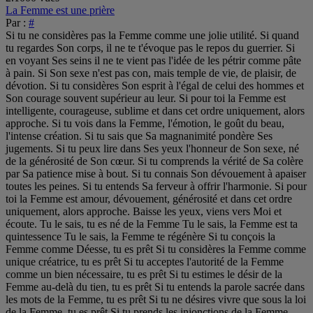
La Femme est une prière
Par :
#
Si tu ne considères pas la Femme comme une jolie utilité. Si quand tu regardes Son corps, il ne te t'évoque pas le repos du guerrier. Si en voyant Ses seins il ne te vient pas l'idée de les pétrir comme pâte à pain. Si Son sexe n'est pas con, mais temple de vie, de plaisir, de dévotion. Si tu considères Son esprit à l'égal de celui des hommes et Son courage souvent supérieur au leur. Si pour toi la Femme est intelligente, courageuse, sublime et dans cet ordre uniquement, alors approche. Si tu vois dans la Femme, l'émotion, le goût du beau, l'intense création. Si tu sais que Sa magnanimité pondère Ses jugements. Si tu peux lire dans Ses yeux l'honneur de Son sexe, né de la générosité de Son cœur. Si tu comprends la vérité de Sa colère par Sa patience mise à bout. Si tu connais Son dévouement à apaiser toutes les peines. Si tu entends Sa ferveur à offrir l'harmonie. Si pour toi la Femme est amour, dévouement, générosité et dans cet ordre uniquement, alors approche. Baisse les yeux, viens vers Moi et écoute. Tu le sais, tu es né de la Femme Tu le sais, la Femme est ta quintessence Tu le sais, la Femme te régénère Si tu conçois la Femme comme Déesse, tu es prêt Si tu considères la Femme comme unique créatrice, tu es prêt Si tu acceptes l'autorité de la Femme comme un bien nécessaire, tu es prêt Si tu estimes le désir de la Femme au-delà du tien, tu es prêt Si tu entends la parole sacrée dans les mots de la Femme, tu es prêt Si tu ne désires vivre que sous la loi de la Femme, tu es prêt Si tu prends les injonctions de la Femme pour un vœu à réaliser, tu es prêt Si tu peux obéir sans limite à la Femme, tu es prêt Si tu peux servir la Femme sans répit, tu es prêt Si tu dédies ta vie au bonheur de la Femme, tu es prêt Si tu abandonnes ton âme pour l'âme de la Femme, tu es prêt Si tu te nourris de la Femme, tu es prêt Si tu t'abreuves de la Femme, tu es prêt Si tes pensées naissent de la Femme, tu es prêt Si tout ces mots ne sont pour toi que fadaises, vas, pars, fuis, l'indifférence de la Femme est ton oubli. Si par contre, ces mots sont pour toi la vérité des cœurs en offrandes, pose un genou à terre, lève les yeux vers Moi et entend le bonheur qui s'annonce... ...Dans le tréfonds de ton âme depuis le premier jour, tu ressentais ce vide. Longtemps, tu cherchas le pourquoi, le comment, les causes réelles de cette souffrance indicible. Un jour la lumière fut. Dès lors, ta quête fut inlassable. Tu connus des moments de grâce. Tu pus vénérer et adorer, mais ces instants furent fugaces. Enfin, Elle parut. Dans Sa mansuétude, Elle t'éduqua, Elle t’apprit le comportement adéquat qu'un mâle doit t'avoir en présence d'une Dame. Comme toutes Celles de Son sexe, Elle fut généreuse, ne comptant pas Ses heures à t'offrir l'opportunité de grandir, de t'améliorer. Aujourd'hui encore, tu lui sais gré de toute cette énergie qu'Elle déploya pour faire de toi, autre chose qu'un homme. Bien sûr, tu rampais. Mais qu'est-ce ramper quand ramper c'est évoluer ? Bien sûr, tu obéissais. Mais qu'est-ce qu'obéir quand obéir veut dire rédemption ? Bien sûr, tu servais. Mais qu'est-ce que servir quand servir permet d'anoblir ? Bien sûr, tu t'avilissais. Mais qu'est-ce s'avilir quand s'avilir te rend unique ? Alors, d'homme, d'imparfait, d'improbable, tu te métamorphosas, sous Son égide, en un esclave accompli. Plus rien n'existait qu'Elle. Tu fis le deuil des autres, le deuil de toi-même. Ta respiration venait de Sa respiration. Ses pensées étaient les tiennes, Elle ensoleillait ton existence, Elle éclairait tes nuits, Elle te restituait ton âme, réparée, transcendée, parfaitement subtile, parce que simplement en harmonie, avec la Féminité. Esclave, tu respirais, esclave, tu vivais, et pour la première fois, ta vie avait un sens. Un jour pourtant, Elle te congédia. Non pas qu'Elle fût mécontente, non pas qu'Elle fût lassée, mais le temps était venu pour toi de trouver la Dame de ta vie, Celle qui ferait de toi un esclave à demeure. Cette Femme généreuse t'éleva. Elle te porta en son sein telle une Mère. Une fois de plus, une fois encore, tu pus mesurer l'indéfinissable noblesse de la Femme. La munificence de Son sacrifice, Elle engendre, Elle modèle et offre à d'autres le fruit de Son labeur. Le cœur lourd, plein d'incompréhension, tu pleuras lorsque Son huis se ferma dans ton dos. Les larmes amères mirent longtemps à se tarir. Tes joues ne séchèrent pas avant des années. Qu’est-ce qu'un esclave sans appartenance, qu'est-ce qu'un esclave sans Maîtresse ? Une loque, une épave, un moins que rien, il n'est plus homme, il n'est plus assez faible pour se défendre dans la jungle de l'imbécilité machiste, il ne connaît plus que la douceur d'appartenir et de servir. Tu erras l'esclave, tu dépéris, l'esclave. Tu ne savais plus à quelle Sainte te vouer. Tu vendais ton âme pour des riens, dans des rencontres importunes. Tu passas des annonces dans les journaux spécialisés, tu courus sur les vagues de l'Internet. Tu t'inscrivis sur des sites nauséabonds. Au fur et à mesure, tu te redressas. Le temps efface toutes les peines. Tu pris conscience du legs de la Dame. Tu ne pleuras plus, tu bénis Son nom, la remercia de tout ton cœur pour cette éducation sans pareille. Ta capacité à t'assumer pour être digne de servir revint. Ta dignité naît de ta condition. Madame t’honora du titre d'esclave, tu te dois à cette éducation. Ta fierté est d'être esclave, un mâle prêt au service, à l'obéissance. L'Internet fut dompté, tu trouvas enfin des sites de rencontres et de dialogues convenables. L'esclave en toi parlait à nouveau. La solitude règne encore dans ta vie, mais déjà, ton attitude positive te permet d'envisager d'autres perspectives. Là preuve, Je t'écris ces quelques mots. Je prends la plume pour t'annoncer la grande nouvelle. Le temps est venu pour toi de réapprendre à dire : « merci, Madame.» Le temps est venu de rompre à nouveau devant les désirs d'une Dame et de t'oublier en Elle. Je suis là. J'arrive. Écoute-Moi, entends-Moi... La Dame est une prière et tu es Son servant. Par tes gestes, ta dévotion, par tes silences, tes renoncements, tu La sublimes et tu exauces Sa volonté. La ferveur de ta servilité, de ton obéissance sont les étoiles de Son firmament. Elle te domestique afin qu'il y ait en toi une once d'humanité. Tu en as fini avec la sauvagerie. Ta part d'homme n'est plus, tu es esclave, tu es mâle, tu intériorises les besoins de la Dame comme étant les tiens et tu renais dans la beauté et la conscience du devoir. Le monde, Son monde est empreint d'une ineffable musique. Cette mélopée t'enveloppe d'une suavité jusque-là inconnue. La Dame te tend Sa main, tu la baises avec passion. Elle te présente Son pied, tu Le lèches tendrement. Elle t'ordonne de La servir, tu t'exécutes avec célérité. La Dame te fouette pour te garder vif et joyeux, tu La remercies avec empressement. Elle te sodomise pour Son plaisir, ton plaisir est immense. Le bonheur est dans l'appartenance, tu le sais. L’effroyable temps de ta solitude, l’incommensurable abandon d'être sans une Déesse à adorer, t'a fait prendre conscience de la nécessité d'un collier autour de ton cou. Plus jamais sans une laisse, voilà ton credo, ta quête, plus jamais sans une Maîtresse pour te guider, toi petit esclave, sur le chemin de la rédemption de l'homme dans la servitude. Elle pourra tout demander, tu lui donneras tout, non pas par annihilation de toi, mais bien parce qu'à partir de Sa prise de possession, tu n'es plus toi, tu es une part d'Elle. Et comment pourrais-tu refuser quoi que ce fût à Celle dont tu émanes ? Que sera-t-il de toi ? Ce qu'Elle voudra que tu sois ! Un esclave, oui ! Un mâle reproducteur ou de plaisir, oui ! Un chien, un animal quelconque, oui ! Un meuble, une chaise, un reposoir, une part de son mobilier, oui ! Tu seras dans l'inventaire de Ses possessions, un objet surnuméraire, cependant utile. Le temps n'a plus d'importance, tu n'es plus régit par la montre mais par la volonté de la Maîtresse. En appartenance, il n' y a de place que pour Ses exigences. Tu as tant de temps pour remplir ta tâche, tant de temps pour satisfaire à Son ordre, et pas une seconde de ce temps ne t'appartient. La durée provient de la Maîtresse, tu es la petite aiguille de Son horloge. Il te faut agir vite, mais jamais dans la précipitation. Il te faut agir, précautionneusement, mais jamais trop lentement. Le rythme de Sa musique doit être en toi, comme Son esprit est en toi. L'unisson ne naîtra qu'au prix de ton écoute totale, de ta totale soumission à Ses improvisations de vie. Il te faudra être d'une constante attention qu'Elle n'est qu'un geste à faire pour être satisfaite. Elle claquera des doigts et suivant le code, tu accourras, te prosternera, te coucheras, te lèveras, fera le beau, etc. Elle clignera de l'œil et suivant ce qui fut décidé, tu obéiras dans le millième de seconde. Tu ne mangeras plus qu'à l'aube de son appétit. Elle te nourrira dans une gamelle, avec des aliments jetés au sol, dans sa main, directement dans la bouche après avoir pré-mâché la pitance que Sa magnanimité t'abandonne. Tu boiras Son champagne ou tout liquide qu'Elle te voudra voir ingurgiter. Ta vie lui appartiendra et tu seras heureux de cet abandon. Si tu crois en ces mots, si tu veux que ces mots soient vie, viens à Moi. Récite la phrase suprême. « La Femme est une prière et je suis Son servant.» tu dois répéter, cette vérité, en faire une incantation. La Femme est une prière et je suis Son servant. Viens esclave, entre dans Mon monde. Je te bâillonne ! Je t'aveugle ! Je t'assourdis ! A Ma merci tu es esclave. Viens esclave, entre dans Mon monde. Je t'éprouve ! Je te flagelle ! Je t'insulte ! Sous Mon joug tu es esclave. Et tu renais esclave, dans Mon monde. J'incarne la prière ! J'invite à l'admiration ! Je chante en ton oreille ! Mien, tu es esclave. Et tu revis esclave, dans Mon monde. Je t'asservis ! J'exige ! Je règne ! En Mon appartenance, tu es esclave. Et tu pleures de joie esclave, t