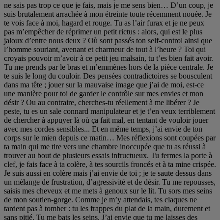
ne sais pas trop ce que je fais, mais je me sens bien… D’un coup, je
suis brutalement arrachée à mon étreinte toute récemment nouée. Je
te vois face à moi, hagard et rouge. Tu as l’air furax et je ne peux
pas m’empêcher de réprimer un petit rictus : alors, qui est le plus
jaloux d’entre nous deux ? Où sont passés ton self-control ainsi que
l’homme souriant, avenant et charmeur de tout à l’heure ? Toi qui
croyais pouvoir m’avoir à ce petit jeu malsain, tu t’es bien fait avoir.
Tu me prends par le bras et m’emmènes hors de la pièce centrale. Je
te suis le long du couloir. Des pensées contradictoires se bousculent
dans ma tête ; jouer sur la mauvaise image que j’ai de moi, est-ce
une manière pour toi de garder le contrôle sur mes envies et mon
désir ? Ou au contraire, cherches-tu réellement à me libérer ? Je
peste, tu es un sale connard manipulateur et je t’en veux terriblement
de chercher à appuyer là où ça fait mal, en tentant de vouloir jouer
avec mes cordes sensibles... Et en même temps, j’ai envie de ton
corps sur le mien depuis ce matin… Mes réflexions sont coupées par
ta main qui me tire vers une chambre inoccupée que tu as réussi à
trouver au bout de plusieurs essais infructueux. Tu fermes la porte à
clef, je fais face à ta colère, à tes sourcils froncés et à ta mine crispée.
Je suis aussi en colère mais j’ai envie de toi ; je te saute dessus dans
un mélange de frustration, d’agressivité et de désir. Tu me repousses,
saisis mes cheveux et me mets à genoux sur le lit. Tu sors mes seins
de mon soutien-gorge. Comme je m’y attendais, tes claques ne
tardent pas à tomber : tu les frappes du plat de la main, durement et
sans pitié. Tu me bats les seins. J’ai envie que tu me laisses des