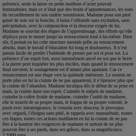
présence, seule la laisse en petits maillons d’acier pouvait
tintinnabuler, mais ce n’était que des bruits d’appartenances, les sons
du recueillement de son entière soumission. Madame posa son pied
gainé de soie sur la bouche, il baisa l’offrande sans excitation, sans
précipitation, avec la componction et la douceur exigée de lui.
Madame se souvint des étapes de l’apprentissage, des efforts qu’elle
déploya pour le mener jusqu’au renoncement total à lui-même. Bien
sûr, il portait en lui cette structure mentale prête au renoncement
absolu, mais le travail d’éducation fut long et douloureux. Il n’est
jamais facile de perdre l’habitude de penser par soi et pour soi. La
présence d’un esprit fort, aussi intensément ancré en soi que le lierre
à la pierre peut inquiéter les plus dociles, mais quand le renoncement
final survient, le soulagement est d’autant plus apaisant. Car ce
renoncement est une étape vers la quiétude intérieure. Le soumis ne
porte plus en lui la crainte de ne pas appartenir, il n’éprouve plus que
la crainte de l’abandon. Madame inculqua dès le début de sa prise en
main, la crainte dans son esprit. Craindre le mépris de madame,
craindre la colère froide de madame, craindre l’oubli de madame,
elle le nourrit de sa propre main, le frappa de sa propre volonté, le
punit avec intransigeance, le consola avec douceur, le provoqua
avec orgueil, l’éloigna sans pitié, le rappela avec mansuétude, toutes
ces étapes, toutes ces actions instillaient en lui la crainte de ne pas
être à la hauteur des exigences de madame et surtout de ne plus
pouvoir être à ses pieds, dans ses grâces, dans sa magnificence.
2.1000 vues