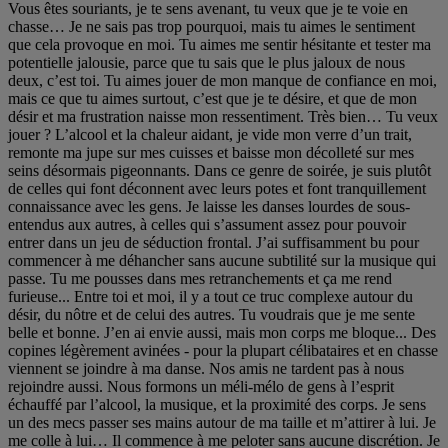
Vous êtes souriants, je te sens avenant, tu veux que je te voie en
chasse… Je ne sais pas trop pourquoi, mais tu aimes le sentiment
que cela provoque en moi. Tu aimes me sentir hésitante et tester ma
potentielle jalousie, parce que tu sais que le plus jaloux de nous
deux, c’est toi. Tu aimes jouer de mon manque de confiance en moi,
mais ce que tu aimes surtout, c’est que je te désire, et que de mon
désir et ma frustration naisse mon ressentiment. Très bien… Tu veux
jouer ? L’alcool et la chaleur aidant, je vide mon verre d’un trait,
remonte ma jupe sur mes cuisses et baisse mon décolleté sur mes
seins désormais pigeonnants. Dans ce genre de soirée, je suis plutôt
de celles qui font déconnent avec leurs potes et font tranquillement
connaissance avec les gens. Je laisse les danses lourdes de sous-
entendus aux autres, à celles qui s’assument assez pour pouvoir
entrer dans un jeu de séduction frontal. J’ai suffisamment bu pour
commencer à me déhancher sans aucune subtilité sur la musique qui
passe. Tu me pousses dans mes retranchements et ça me rend
furieuse... Entre toi et moi, il y a tout ce truc complexe autour du
désir, du nôtre et de celui des autres. Tu voudrais que je me sente
belle et bonne. J’en ai envie aussi, mais mon corps me bloque... Des
copines légèrement avinées - pour la plupart célibataires et en chasse
viennent se joindre à ma danse. Nos amis ne tardent pas à nous
rejoindre aussi. Nous formons un méli-mélo de gens à l’esprit
échauffé par l’alcool, la musique, et la proximité des corps. Je sens
un des mecs passer ses mains autour de ma taille et m’attirer à lui. Je
me colle à lui… Il commence à me peloter sans aucune discrétion. Je