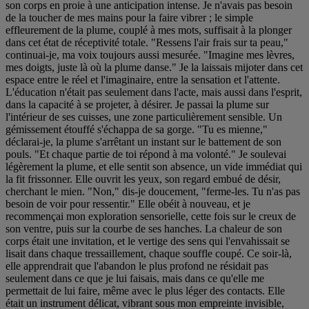
son corps en proie à une anticipation intense. Je n'avais pas besoin
de la toucher de mes mains pour la faire vibrer ; le simple
effleurement de la plume, couplé à mes mots, suffisait à la plonger
dans cet état de réceptivité totale. "Ressens l'air frais sur ta peau,"
continuai-je, ma voix toujours aussi mesurée. "Imagine mes lèvres,
mes doigts, juste là où la plume danse." Je la laissais mijoter dans cet
espace entre le réel et l'imaginaire, entre la sensation et l'attente.
L'éducation n'était pas seulement dans l'acte, mais aussi dans l'esprit,
dans la capacité à se projeter, à désirer. Je passai la plume sur
l'intérieur de ses cuisses, une zone particulièrement sensible. Un
gémissement étouffé s'échappa de sa gorge. "Tu es mienne,"
déclarai-je, la plume s'arrêtant un instant sur le battement de son
pouls. "Et chaque partie de toi répond à ma volonté." Je soulevai
légèrement la plume, et elle sentit son absence, un vide immédiat qui
la fit frissonner. Elle ouvrit les yeux, son regard embué de désir,
cherchant le mien. "Non," dis-je doucement, "ferme-les. Tu n'as pas
besoin de voir pour ressentir." Elle obéit à nouveau, et je
recommençai mon exploration sensorielle, cette fois sur le creux de
son ventre, puis sur la courbe de ses hanches. La chaleur de son
corps était une invitation, et le vertige des sens qui l'envahissait se
lisait dans chaque tressaillement, chaque souffle coupé. Ce soir-là,
elle apprendrait que l'abandon le plus profond ne résidait pas
seulement dans ce que je lui faisais, mais dans ce qu'elle me
permettait de lui faire, même avec le plus léger des contacts. Elle
était un instrument délicat, vibrant sous mon empreinte invisible,