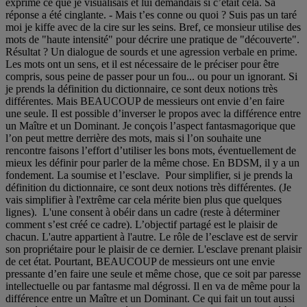
exprime ce que je visualisais et lui demandais si c’était cela. Sa
réponse a été cinglante. - Mais t’es conne ou quoi ? Suis pas un taré
moi je kiffe avec de la cire sur les seins. Bref, ce monsieur utilise des
mots de "haute intensité" pour décrire une pratique de "découverte".
Résultat ? Un dialogue de sourds et une agression verbale en prime.
Les mots ont un sens, et il est nécessaire de le préciser pour être
compris, sous peine de passer pour un fou... ou pour un ignorant. Si
je prends la définition du dictionnaire, ce sont deux notions très
différentes. Mais BEAUCOUP de messieurs ont envie d’en faire
une seule. Il est possible d’inverser le propos avec la différence entre
un Maître et un Dominant. Je conçois l’aspect fantasmagorique que
l’on peut mettre derrière des mots, mais si l’on souhaite une
rencontre faisons l’effort d’utiliser les bons mots, éventuellement de
mieux les définir pour parler de la même chose. En BDSM, il y a un
fondement. La soumise et l’esclave. Pour simplifier, si je prends la
définition du dictionnaire, ce sont deux notions très différentes. (Je
vais simplifier à l'extrême car cela mérite bien plus que quelques
lignes). L'une consent à obéir dans un cadre (reste à déterminer
comment s’est créé ce cadre). L’objectif partagé est le plaisir de
chacun. L'autre appartient à l'autre. Le rôle de l’esclave est de servir
son propriétaire pour le plaisir de ce dernier. L'esclave prenant plaisir
de cet état. Pourtant, BEAUCOUP de messieurs ont une envie
pressante d’en faire une seule et même chose, que ce soit par paresse
intellectuelle ou par fantasme mal dégrossi. Il en va de même pour la
différence entre un Maître et un Dominant. Ce qui fait un tout aussi