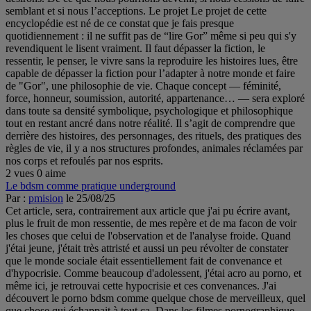
semblant et si nous l’acceptions. Le projet Le projet de cette
encyclopédie est né de ce constat que je fais presque
quotidiennement : il ne suffit pas de “lire Gor” même si peu qui s'y
revendiquent le lisent vraiment. Il faut dépasser la fiction, le
ressentir, le penser, le vivre sans la reproduire les histoires lues, être
capable de dépasser la fiction pour l’adapter à notre monde et faire
de "Gor", une philosophie de vie. Chaque concept — féminité,
force, honneur, soumission, autorité, appartenance… — sera exploré
dans toute sa densité symbolique, psychologique et philosophique
tout en restant ancré dans notre réalité. Il s’agit de comprendre que
derrière des histoires, des personnages, des rituels, des pratiques des
règles de vie, il y a nos structures profondes, animales réclamées par
nos corps et refoulés par nos esprits.
2 vues
0 aime
Le bdsm comme pratique underground
Par :
pmision
le 25/08/25
Cet article, sera, contrairement aux article que j'ai pu écrire avant,
plus le fruit de mon ressentie, de mes repère et de ma facon de voir
les choses que celui de l'observation et de l'analyse froide. Quand
j'étai jeune, j'était très attristé et aussi un peu révolter de constater
que le monde sociale était essentiellement fait de convenance et
d'hypocrisie. Comme beaucoup d'adolessent, j'étai acro au porno, et
même ici, je retrouvai cette hypocrisie et ces convenances. J'ai
découvert le porno bdsm comme quelque chose de merveilleux, quel
que chose qui échappait à tout ca. Dans les filmes pornographique