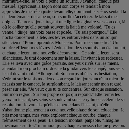
murmura-t-elle, sa voix à peine un souffle. J'avançai, chaque pas
mesuré, appréciant la façon dont son corps se tendait à mon
approche. Je m'arrêtai juste devant elle, dominant la scène, sentant la
chaleur émaner de sa peau, son souffle s'accélérer. Je laissai mes
doigts effleurer sa joue, traçant une ligne imaginaire vers son cou, là
où le collier qu'elle portait souvent la liait à ma volonté. "Tu es
venue," dis-je, ma voix basse et posée. "Tu sais pourquoi." Elle
hocha doucement la tête, ses lèvres entrouvertes dans un soupir
silencieux. "Pour apprendre, Monsieur. Pour me soumettre." Un
sourire effleura mes lèvres. L'éducation de sa soumission était un art,
et chaque leçon, une nouvelle découverte. "Ce soir, la leçon sera
silencieuse. Je tirai doucement sur la laisse, l'invitant à se redresser.
Elle se leva avec une grâce parfaite, ses yeux rivés sur les miens,
attendant mon prochain ordre. Je la guidai vers le canapé, puis vers
le sol devant moi. "Allonge-toi. Son corps obéit sans hésitation,
s'étirant sur le tapis moelleux, son regard toujours ancré au mien. Je
m'assis sur le canapé, la surplombant, la laissant sentir mon regard
peser sur elle. "Je veux que tu te concentres. Sur chaque sensation.
Sur mon regard. Sur ton propre corps qui répond." Elle ferma les
yeux un instant, ses seins se soulevant sous le rythme accéléré de sa
respiration. Je voulais qu'elle se perde dans l'instant, qu'elle
s'abandonne pleinement à cette nouvelle phase de son éducation. Je
pris mon temps, mes yeux explorant chaque courbe, chaque
frémissement de sa peau. La tension montait, palpable. "Imagine
mes mains sur toi," murmurai-je. "Chaque caresse, chaque pression.