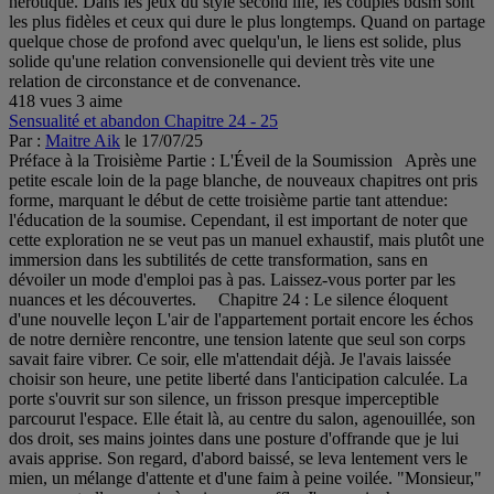
hérotique. Dans les jeux du style second life, les couples bdsm sont
les plus fidèles et ceux qui dure le plus longtemps. Quand on partage
quelque chose de profond avec quelqu'un, le liens est solide, plus
solide qu'une relation convensionelle qui devient très vite une
relation de circonstance et de convenance.
418 vues
3 aime
Sensualité et abandon Chapitre 24 - 25
Par :
Maitre Aik
le 17/07/25
Préface à la Troisième Partie : L'Éveil de la Soumission Après une
petite escale loin de la page blanche, de nouveaux chapitres ont pris
forme, marquant le début de cette troisième partie tant attendue:
l'éducation de la soumise. Cependant, il est important de noter que
cette exploration ne se veut pas un manuel exhaustif, mais plutôt une
immersion dans les subtilités de cette transformation, sans en
dévoiler un mode d'emploi pas à pas. Laissez-vous porter par les
nuances et les découvertes. Chapitre 24 : Le silence éloquent
d'une nouvelle leçon L'air de l'appartement portait encore les échos
de notre dernière rencontre, une tension latente que seul son corps
savait faire vibrer. Ce soir, elle m'attendait déjà. Je l'avais laissée
choisir son heure, une petite liberté dans l'anticipation calculée. La
porte s'ouvrit sur son silence, un frisson presque imperceptible
parcourut l'espace. Elle était là, au centre du salon, agenouillée, son
dos droit, ses mains jointes dans une posture d'offrande que je lui
avais apprise. Son regard, d'abord baissé, se leva lentement vers le
mien, un mélange d'attente et d'une faim à peine voilée. "Monsieur,"