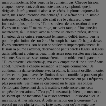
mais omnipotente. Mes yeux ne la quittaient pas. Chaque frisson,
chaque mouvement, était une note dans la symphonie que je
dirigeais. Je m'agenouillai alors à ses côtés, la plume toujours à la
main, mais mon intention avait changé. Elle n'était plus un simple
instrument d'effleurement ; elle allait être le catalyseur d'une
immersion plus profonde. "Tu te souviens de la sensation de mes
lèvres sur ta peau ?" murmurai-je, ma voix rauque. "Imagine-les
maintenant, là." Je traçai avec la plume un chemin précis, depuis
l'intérieur de sa cuisse, remontant lentement, délibérément, vers le
point le plus intime de son être. Un soupir haletant s'échappa de ses
lèvres entrouvertes, son bassin se soulevant imperceptiblement. Je
laissais la plume s'attarder, décrivant de petits cercles légers, si légers
qu'ils frôlaient à peine sa peau, mais assez pour susciter une réaction
violente. Ses muscles se contractèrent, un tremblement la parcourut.
"Tu es ouverte," chuchotai-je, ma voix empreinte d'une autorité sans
appel. "Ouverte à chaque sensation, à chaque commande." Je
continuai ma danse érotique avec la plume, la faisant osciller, monter
et descendre, jouant avec les limites de son contrôle, la poussant plus
loin dans son abandon. Ses gémissements devenaient plus fréquents,
plus pressants. Ses mains se crispèrent sur le tapis, ses ongles
s'enfonçant légèrement dans la matière, seule ancre dans cette
tempête de sensations. "C'est ça," la rassurai-je, bien que mes mots
ne soient qu'une incitation à la laisser sombrer. "Laisse-toi aller. À
mes mots. À mes silences. À cette sensation qui te consume." Je
pressai un peu plus la plume, juste assez pour qu'elle sente une