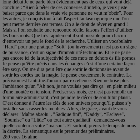
long débat Je ne parle bien évidemment pas de ceux qui vont déjà
conclure : “Rien à péter de ces conneries d’intello, je veux juste
baiser parce que dans la vraie vie personne ne veut m’obéir”. Pour
les autres, je conçois tout à fait l'aspect fantasmagorique que l'on
peut mettre derrière ces termes. On a le droit de rêver en grand !
Mais si l’on souhaite une rencontre réelle, faisons l’effort d’utiliser
les bons mots. Que très rapidement il soit possible pour chacun
d’entrevoir un peu le fond de la recherche. Utiliser un vocabulaire
"Hard" pour une pratique "Soft" (ou inversement) n'est pas un signe
de puissance, c'est un signe d'immaturité technique. Et je ne parle
pas encore ici de la subjectivité de ces mots en dehors ds fils pornos.
Je pense qu’être précis dans les échanges c’est d’une certaine façon
être sexy. On me dira peut-être que sortir le dictionnaire avant de
sortir les cordes tue la magie. Je pense exactement le contraire. La
précision est l'anti-tue-l'amour par excellence. Rien ne brise plus
l'ambiance qu'un "Ah non, je ne voulais pas dire ça" en plein milieu
d'une montée en tension. Préciser ses mots, ce n'est pas remplir un
formulaire administratif, c'est peindre le décor de son futur plaisir.
C’est donner à l’autre les clés de son univers pour qu’il puisse s’y
installer sans casser les meubles. Alors, de grâce, avant de vous
déclarer "Maître absolu", "Sadique fini", “Daddy”, “Esclave”,
“Soumise” ou “Little” ou tout autre qualitatif, demandez-vous
quelle couleur a votre "maison". Et surtout, prenez le temps de nous
la décrire. La sémantique est le premier des préliminaires.
289 vues
16 aime