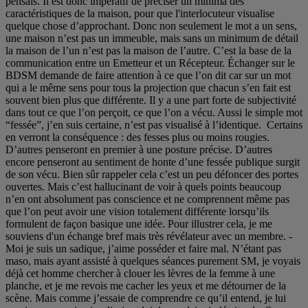
pensais. Il est donc impératif de préciser un minima des
caractéristiques de la maison, pour que l'interlocuteur visualise
quelque chose d’approchant. Donc non seulement le mot a un sens,
une maison n’est pas un immeuble, mais sans un minimum de détail
la maison de l’un n’est pas la maison de l’autre. C’est la base de la
communication entre un Emetteur et un Récepteur. Échanger sur le
BDSM demande de faire attention à ce que l’on dit car sur un mot
qui a le même sens pour tous la projection que chacun s’en fait est
souvent bien plus que différente. Il y a une part forte de subjectivité
dans tout ce que l’on perçoit, ce que l’on a vécu. Aussi le simple mot
“fessée”, j’en suis certaine, n’est pas visualisé à l’identique. Certains
en verront la conséquence : des fesses plus ou moins rougies.
D’autres penseront en premier à une posture précise. D’autres
encore penseront au sentiment de honte d’une fessée publique surgit
de son vécu. Bien sûr rappeler cela c’est un peu défoncer des portes
ouvertes. Mais c’est hallucinant de voir à quels points beaucoup
n’en ont absolument pas conscience et ne comprennent même pas
que l’on peut avoir une vision totalement différente lorsqu’ils
formulent de façon basique une idée. Pour illustrer cela, je me
souviens d'un échange bref mais très révélateur avec un membre. -
Moi je suis un sadique, j’aime posséder et faire mal. N’étant pas
maso, mais ayant assisté à quelques séances purement SM, je voyais
déjà cet homme chercher à clouer les lèvres de la femme à une
planche, et je me revois me cacher les yeux et me détourner de la
scène. Mais comme j’essaie de comprendre ce qu’il entend, je lui