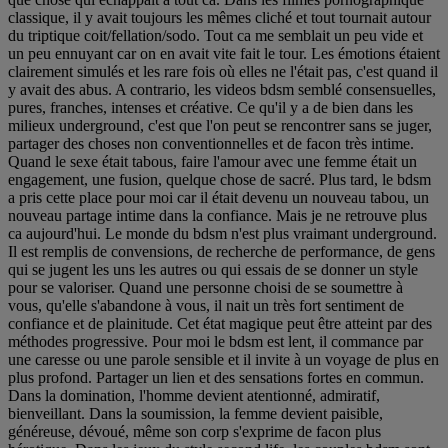
classique, il y avait toujours les mêmes cliché et tout tournait autour
du triptique coit/fellation/sodo. Tout ca me semblait un peu vide et
un peu ennuyant car on en avait vite fait le tour. Les émotions étaient
clairement simulés et les rare fois où elles ne l'était pas, c'est quand il
y avait des abus. A contrario, les videos bdsm semblé consensuelles,
pures, franches, intenses et créative. Ce qu'il y a de bien dans les
milieux underground, c'est que l'on peut se rencontrer sans se juger,
partager des choses non conventionnelles et de facon très intime.
Quand le sexe était tabous, faire l'amour avec une femme était un
engagement, une fusion, quelque chose de sacré. Plus tard, le bdsm
a pris cette place pour moi car il était devenu un nouveau tabou, un
nouveau partage intime dans la confiance. Mais je ne retrouve plus
ca aujourd'hui. Le monde du bdsm n'est plus vraimant underground.
Il est remplis de convensions, de recherche de performance, de gens
qui se jugent les uns les autres ou qui essais de se donner un style
pour se valoriser. Quand une personne choisi de se soumettre à
vous, qu'elle s'abandone à vous, il nait un très fort sentiment de
confiance et de plainitude. Cet état magique peut être atteint par des
méthodes progressive. Pour moi le bdsm est lent, il commance par
une caresse ou une parole sensible et il invite à un voyage de plus en
plus profond. Partager un lien et des sensations fortes en commun.
Dans la domination, l'homme devient atentionné, admiratif,
bienveillant. Dans la soumission, la femme devient paisible,
généreuse, dévoué, même son corp s'exprime de facon plus