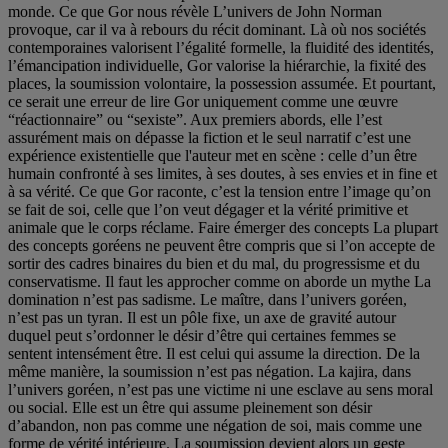
monde. Ce que Gor nous révèle L’univers de John Norman
provoque, car il va à rebours du récit dominant. Là où nos sociétés
contemporaines valorisent l’égalité formelle, la fluidité des identités,
l’émancipation individuelle, Gor valorise la hiérarchie, la fixité des
places, la soumission volontaire, la possession assumée. Et pourtant,
ce serait une erreur de lire Gor uniquement comme une œuvre
“réactionnaire” ou “sexiste”. Aux premiers abords, elle l’est
assurément mais on dépasse la fiction et le seul narratif c’est une
expérience existentielle que l'auteur met en scène : celle d’un être
humain confronté à ses limites, à ses doutes, à ses envies et in fine et
à sa vérité. Ce que Gor raconte, c’est la tension entre l’image qu’on
se fait de soi, celle que l’on veut dégager et la vérité primitive et
animale que le corps réclame. Faire émerger des concepts La plupart
des concepts goréens ne peuvent être compris que si l’on accepte de
sortir des cadres binaires du bien et du mal, du progressisme et du
conservatisme. Il faut les approcher comme on aborde un mythe La
domination n’est pas sadisme. Le maître, dans l’univers goréen,
n’est pas un tyran. Il est un pôle fixe, un axe de gravité autour
duquel peut s’ordonner le désir d’être qui certaines femmes se
sentent intensément être. Il est celui qui assume la direction. De la
même manière, la soumission n’est pas négation. La kajira, dans
l’univers goréen, n’est pas une victime ni une esclave au sens moral
ou social. Elle est un être qui assume pleinement son désir
d’abandon, non pas comme une négation de soi, mais comme une
forme de vérité intérieure. La soumission devient alors un geste