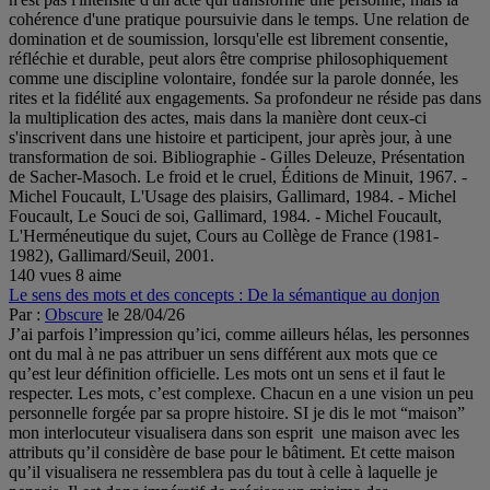
cohérence d'une pratique poursuivie dans le temps. Une relation de
domination et de soumission, lorsqu'elle est librement consentie,
réfléchie et durable, peut alors être comprise philosophiquement
comme une discipline volontaire, fondée sur la parole donnée, les
rites et la fidélité aux engagements. Sa profondeur ne réside pas dans
la multiplication des actes, mais dans la manière dont ceux-ci
s'inscrivent dans une histoire et participent, jour après jour, à une
transformation de soi. Bibliographie - Gilles Deleuze, Présentation
de Sacher-Masoch. Le froid et le cruel, Éditions de Minuit, 1967. -
Michel Foucault, L'Usage des plaisirs, Gallimard, 1984. - Michel
Foucault, Le Souci de soi, Gallimard, 1984. - Michel Foucault,
L'Herméneutique du sujet, Cours au Collège de France (1981-
1982), Gallimard/Seuil, 2001.
140 vues
8 aime
Le sens des mots et des concepts : De la sémantique au donjon
Par :
Obscure
le 28/04/26
J’ai parfois l’impression qu’ici, comme ailleurs hélas, les personnes
ont du mal à ne pas attribuer un sens différent aux mots que ce
qu’est leur définition officielle. Les mots ont un sens et il faut le
respecter. Les mots, c’est complexe. Chacun en a une vision un peu
personnelle forgée par sa propre histoire. SI je dis le mot “maison”
mon interlocuteur visualisera dans son esprit une maison avec les
attributs qu’il considère de base pour le bâtiment. Et cette maison
qu’il visualisera ne ressemblera pas du tout à celle à laquelle je