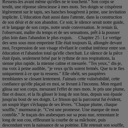
Ressens-les avant même qu'elles ne te touchent." Son corps se
tendit, une réponse silencieuse à mes mots. Ses doigts se crispèrent
légèrement sur le tapis, ses hanches bougèrent à peine, une invitation
implicite. L'éducation était aussi dans l'attente, dans la construction
de son désir et de son abandon. Ce soir, le silence serait notre guide,
et le langage de son corps, notre seule conversation. Je restais là,
l'observant, maître du temps et de ses sensations, prêt à la pousser
plus loin dans l'abandon le plus exquis. Chapitre 25 : Le vertige
des sens sous mon empreinte Elle était toujours là, allongée devant
moi, l'expression de son visage révélant le combat intérieur entre son
éducation et l'abandon total qu'elle cherchait. Le silence de la pièce
était épais, seulement brisé par le rythme de nos respirations, la
sienne plus rapide, la mienne calme et mesurée. "Tes yeux," dis-je,
ma voix à peine audible, "je veux qu'ils soient fermés. Que tu te fies
uniquement à ce que tu ressens." Elle obéit, ses paupières
tremblantes se closant lentement. J'aimais cette vulnérabilité, cette
confiance qu'elle plaçait en moi, se livrant à l'inconnu. Mon regard
glissa sur son corps, mesurant l'effet de mes mots. Je pris une plume,
fine et douce, et la fis glisser le long de son bras, depuis son épaule
jusqu'au bout de ses doigts. Le frisson qui la parcourut fut évident,
un soupir léger s'échappa de ses lèvres. "Chaque plume, chaque
souffle," murmurai-je. "C'est une promesse. Une marque de mon
contrôle." Je traçais des arabesques sur sa peau nue, remontant le
long de son cou, effleurant la courbe de sa mâchoire, puis
descendant vers la naissance de sa poitrine. Elle retenait son souffle,