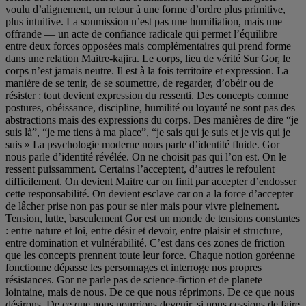
voulu d’alignement, un retour à une forme d’ordre plus primitive,
plus intuitive. La soumission n’est pas une humiliation, mais une
offrande — un acte de confiance radicale qui permet l’équilibre
entre deux forces opposées mais complémentaires qui prend forme
dans une relation Maitre-kajira. Le corps, lieu de vérité Sur Gor, le
corps n’est jamais neutre. Il est à la fois territoire et expression. La
manière de se tenir, de se soumettre, de regarder, d’obéir ou de
résister : tout devient expression du ressenti. Des concepts comme
postures, obéissance, discipline, humilité ou loyauté ne sont pas des
abstractions mais des expressions du corps. Des manières de dire “je
suis là”, “je me tiens à ma place”, “je sais qui je suis et je vis qui je
suis » La psychologie moderne nous parle d’identité fluide. Gor
nous parle d’identité révélée. On ne choisit pas qui l’on est. On le
ressent puissamment. Certains l’acceptent, d’autres le refoulent
difficilement. On devient Maitre car on finit par accepter d’endosser
cette responsabilité. On devient esclave car on a la force d’accepter
de lâcher prise non pas pour se nier mais pour vivre pleinement.
Tension, lutte, basculement Gor est un monde de tensions constantes
: entre nature et loi, entre désir et devoir, entre plaisir et structure,
entre domination et vulnérabilité. C’est dans ces zones de friction
que les concepts prennent toute leur force. Chaque notion goréenne
fonctionne dépasse les personnages et interroge nos propres
résistances. Gor ne parle pas de science-fiction et de planete
lointaine, mais de nous. De ce que nous réprimons. De ce que nous
désirons. De ce que nous pourrions devenir, si nous cessions de faire