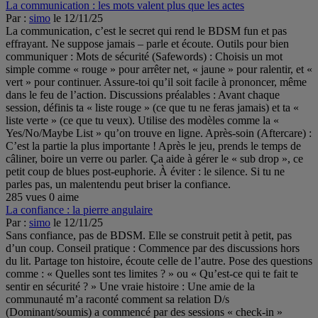
La communication : les mots valent plus que les actes
Par :
simo
le 12/11/25
La communication, c’est le secret qui rend le BDSM fun et pas
effrayant. Ne suppose jamais – parle et écoute. Outils pour bien
communiquer : Mots de sécurité (Safewords) : Choisis un mot
simple comme « rouge » pour arrêter net, « jaune » pour ralentir, et «
vert » pour continuer. Assure-toi qu’il soit facile à prononcer, même
dans le feu de l’action. Discussions préalables : Avant chaque
session, définis ta « liste rouge » (ce que tu ne feras jamais) et ta «
liste verte » (ce que tu veux). Utilise des modèles comme la «
Yes/No/Maybe List » qu’on trouve en ligne. Après-soin (Aftercare) :
C’est la partie la plus importante ! Après le jeu, prends le temps de
câliner, boire un verre ou parler. Ça aide à gérer le « sub drop », ce
petit coup de blues post-euphorie. À éviter : le silence. Si tu ne
parles pas, un malentendu peut briser la confiance.
285 vues
0 aime
La confiance : la pierre angulaire
Par :
simo
le 12/11/25
Sans confiance, pas de BDSM. Elle se construit petit à petit, pas
d’un coup. Conseil pratique : Commence par des discussions hors
du lit. Partage ton histoire, écoute celle de l’autre. Pose des questions
comme : « Quelles sont tes limites ? » ou « Qu’est-ce qui te fait te
sentir en sécurité ? » Une vraie histoire : Une amie de la
communauté m’a raconté comment sa relation D/s
(Dominant/soumis) a commencé par des sessions « check-in »