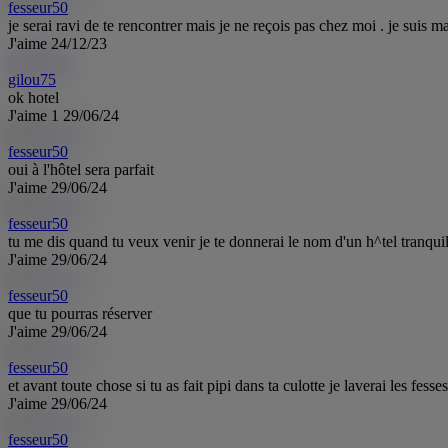
fesseur50
je serai ravi de te rencontrer mais je ne reçois pas chez moi . je suis m
J'aime
24/12/23
gilou75
gi
gilou75
ok hotel
J'aime
1
29/06/24
fesseur50
oui à l'hôtel sera parfait
J'aime
29/06/24
fesseur50
tu me dis quand tu veux venir je te donnerai le nom d'un h^tel tranquil
J'aime
29/06/24
fesseur50
que tu pourras réserver
J'aime
29/06/24
fesseur50
et avant toute chose si tu as fait pipi dans ta culotte je laverai les fesse
J'aime
29/06/24
fesseur50