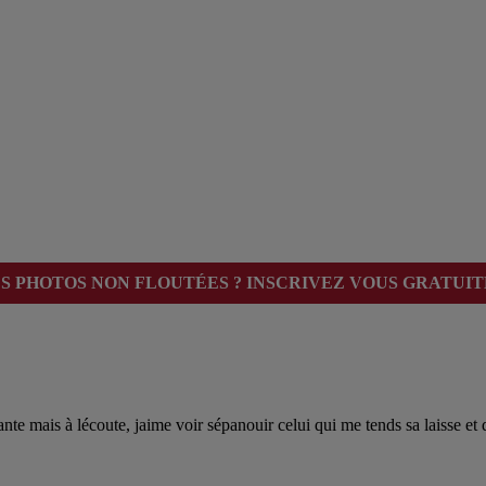
ES PHOTOS NON FLOUTÉES ? INSCRIVEZ VOUS GRATUIT
e mais à lécoute, jaime voir sépanouir celui qui me tends sa laisse et