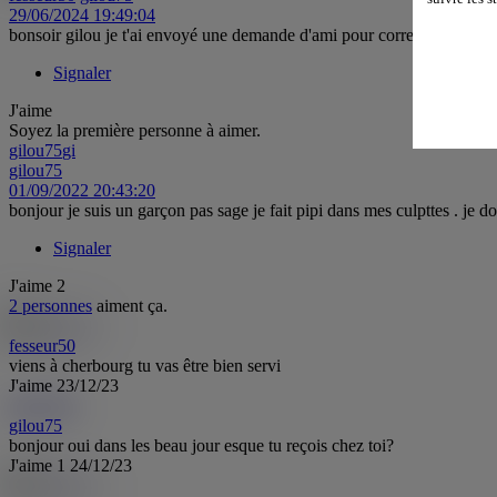
29/06/2024 19:49:04
bonsoir gilou je t'ai envoyé une demande d'ami pour correspondre plu
Signaler
J'aime
Soyez la première personne à aimer.
gilou75
gi
gilou75
01/09/2022 20:43:20
bonjour je suis un garçon pas sage je fait pipi dans mes culpttes . je d
Signaler
J'aime
2
2 personnes
aiment ça.
fesseur50
viens à cherbourg tu vas être bien servi
J'aime
23/12/23
gilou75
gi
gilou75
bonjour oui dans les beau jour esque tu reçois chez toi?
J'aime
1
24/12/23