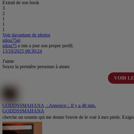
Extrait de son book
3
2
1
1
1
Voir davantage de photos
gilou75
gi
gilou75
a mis a jour son propre profil.
13/10/2025 08:30:24
J'aime
Soyez la première personne à aimer.
VOIR L
GODDSSMAHANA
.:.Annonce.:. Il y a 48 min.
GODDSSMAHANA
cherche un soumis qui me donne l'envie de le voir à mes pieds. Exigeant