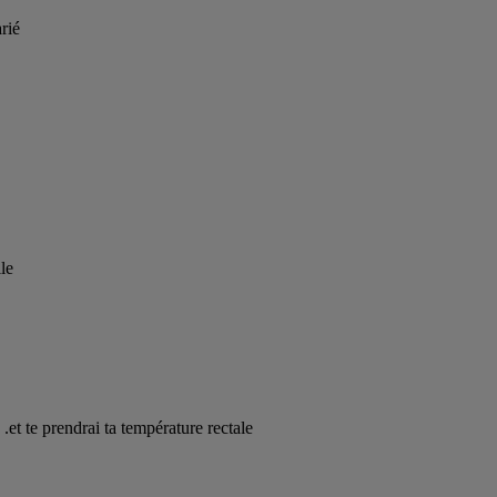
arié
le
s .et te prendrai ta température rectale