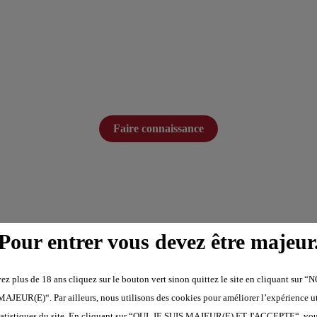
Faire connaissance
Pour entrer vous devez être majeur
ES PHOTOS NON FLOUTÉES ? INSCRIVEZ VOUS GRATUIT
ez plus de 18 ans cliquez sur le bouton vert sinon quittez le site en cliquant sur 
AJEUR(E)“. Par ailleurs, nous utilisons des cookies pour améliorer l’expérience uti
statistiques du site. En cliquant sur “OUI, JE SUIS MAJEUR(E) ET J'ACCEPTE“, vo