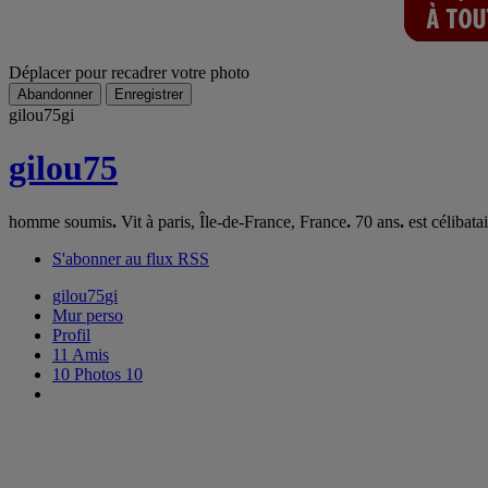
Déplacer pour recadrer votre photo
Abandonner
Enregistrer
gilou75
gi
gilou75
homme soumis
.
Vit à paris, Île-de-France, France
.
70 ans
.
est célibata
S'abonner au flux RSS
gilou75
gi
Mur perso
Profil
11
Amis
10
Photos
10