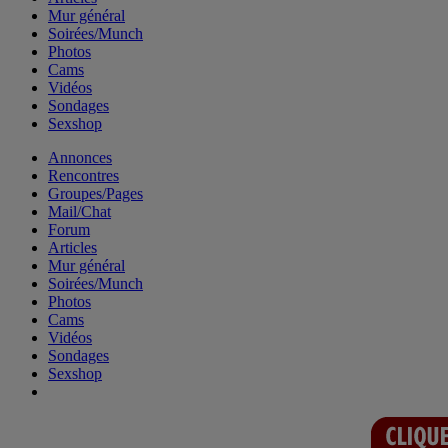
Mur général
Soirées/Munch
Photos
Cams
Vidéos
Sondages
Sexshop
Annonces
Rencontres
Groupes/Pages
Mail/Chat
Forum
Articles
Mur général
Soirées/Munch
Photos
Cams
Vidéos
Sondages
Sexshop