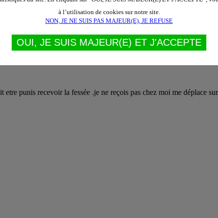
à l’utilisation de cookies sur notre site.
s facilement
NON, JE NE SUIS PAS MAJEUR(E), JE REFUSE
OUI, JE SUIS MAJEUR(E) ET J'ACCEPTE
oit etre punis recevoir la fessée .je ne reçois pas chez moi me déplace su