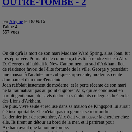
OUTRE-TOMBE - 2
par
Abyme
le 18/09/16
J'aime
4
557
vues
On dit qu'à la mort de son mari Madame Ward Spring, alias Joan, fut
très éprouvée. Pourtant elle commença très tôt à rendre visite à Alix
D. George qui habitait le New Cantonment au sud d'Arkham, lieu
de résidence favori de l'élite fortunée de la ville. George y possédait
une maison à l'architecture cubique surprenante, moderne, ceinte
d'un parc et d'un mur d'enceinte.
Joan raffolait justement de moderne, et la perte récente de son mari
ne la traumatisait pas au point d'ignorer Alix, qui se conduisait en
parfait gentleman, de l'avis de tous ses éminents collègues du Cercle
des Lions d'Arkham.
De plus, vivre seule et recluse dans sa maison de Kingsport lui aurait
été insupportable. Elle n'était pas du genre à se morfondre.
Le dernier jour de septembre, Alix était venu passer la chercher chez
elle. Ils firent un détour au bord de la mer, et il partirent pour
Arkham avant que la nuit ne tombe.