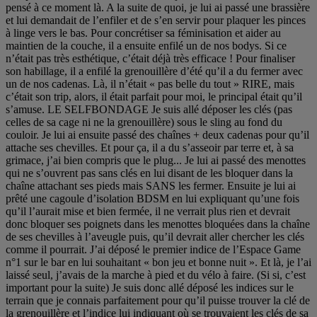
pensé à ce moment là. A la suite de quoi, je lui ai passé une brassière
et lui demandait de l’enfiler et de s’en servir pour plaquer les pinces
à linge vers le bas. Pour concrétiser sa féminisation et aider au
maintien de la couche, il a ensuite enfilé un de nos bodys. Si ce
n’était pas très esthétique, c’était déjà très efficace ! Pour finaliser
son habillage, il a enfilé la grenouillère d’été qu’il a du fermer avec
un de nos cadenas. Là, il n’était « pas belle du tout » RIRE, mais
c’était son trip, alors, il était parfait pour moi, le principal était qu’il
s’amuse. LE SELFBONDAGE Je suis allé déposer les clés (pas
celles de sa cage ni ne la grenouillère) sous le sling au fond du
couloir. Je lui ai ensuite passé des chaînes + deux cadenas pour qu’il
attache ses chevilles. Et pour ça, il a du s’asseoir par terre et, à sa
grimace, j’ai bien compris que le plug... Je lui ai passé des menottes
qui ne s’ouvrent pas sans clés en lui disant de les bloquer dans la
chaîne attachant ses pieds mais SANS les fermer. Ensuite je lui ai
prêté une cagoule d’isolation BDSM en lui expliquant qu’une fois
qu’il l’aurait mise et bien fermée, il ne verrait plus rien et devrait
donc bloquer ses poignets dans les menottes bloquées dans la chaîne
de ses chevilles à l’aveugle puis, qu’il devrait aller chercher les clés
comme il pourrait. J’ai déposé le premier indice de l’Espace Game
n°1 sur le bar en lui souhaitant « bon jeu et bonne nuit ». Et là, je l’ai
laissé seul, j’avais de la marche à pied et du vélo à faire. (Si si, c’est
important pour la suite) Je suis donc allé déposé les indices sur le
terrain que je connais parfaitement pour qu’il puisse trouver la clé de
la grenouillère et l’indice lui indiquant où se trouvaient les clés de sa