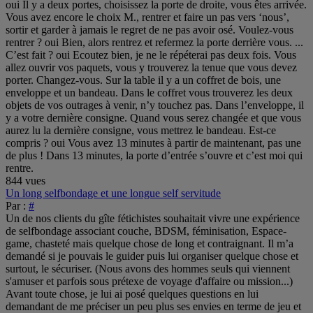
oui Il y a deux portes, choisissez la porte de droite, vous êtes arrivée.
Vous avez encore le choix M., rentrer et faire un pas vers ‘nous’,
sortir et garder à jamais le regret de ne pas avoir osé. Voulez-vous
rentrer ? oui Bien, alors rentrez et refermez la porte derrière vous. ...
C’est fait ? oui Ecoutez bien, je ne le répéterai pas deux fois. Vous
allez ouvrir vos paquets, vous y trouverez la tenue que vous devez
porter. Changez-vous. Sur la table il y a un coffret de bois, une
enveloppe et un bandeau. Dans le coffret vous trouverez les deux
objets de vos outrages à venir, n’y touchez pas. Dans l’enveloppe, il
y a votre dernière consigne. Quand vous serez changée et que vous
aurez lu la dernière consigne, vous mettrez le bandeau. Est-ce
compris ? oui Vous avez 13 minutes à partir de maintenant, pas une
de plus ! Dans 13 minutes, la porte d’entrée s’ouvre et c’est moi qui
rentre.
844 vues
Un long selfbondage et une longue self servitude
Par :
#
Un de nos clients du gîte fétichistes souhaitait vivre une expérience
de selfbondage associant couche, BDSM, féminisation, Espace-
game, chasteté mais quelque chose de long et contraignant. Il m’a
demandé si je pouvais le guider puis lui organiser quelque chose et
surtout, le sécuriser. (Nous avons des hommes seuls qui viennent
s'amuser et parfois sous prétexe de voyage d'affaire ou mission...)
Avant toute chose, je lui ai posé quelques questions en lui
demandant de me préciser un peu plus ses envies en terme de jeu et