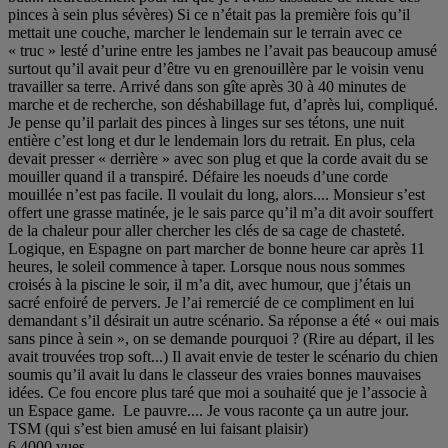
pinces à sein plus sévères) Si ce n’était pas la première fois qu’il
mettait une couche, marcher le lendemain sur le terrain avec ce
« truc » lesté d’urine entre les jambes ne l’avait pas beaucoup amusé
surtout qu’il avait peur d’être vu en grenouillère par le voisin venu
travailler sa terre. Arrivé dans son gîte après 30 à 40 minutes de
marche et de recherche, son déshabillage fut, d’après lui, compliqué.
Je pense qu’il parlait des pinces à linges sur ses tétons, une nuit
entière c’est long et dur le lendemain lors du retrait. En plus, cela
devait presser « derrière » avec son plug et que la corde avait du se
mouiller quand il a transpiré. Défaire les noeuds d’une corde
mouillée n’est pas facile. Il voulait du long, alors.... Monsieur s’est
offert une grasse matinée, je le sais parce qu’il m’a dit avoir souffert
de la chaleur pour aller chercher les clés de sa cage de chasteté.
Logique, en Espagne on part marcher de bonne heure car après 11
heures, le soleil commence à taper. Lorsque nous nous sommes
croisés à la piscine le soir, il m’a dit, avec humour, que j’étais un
sacré enfoiré de pervers. Je l’ai remercié de ce compliment en lui
demandant s’il désirait un autre scénario. Sa réponse a été « oui mais
sans pince à sein », on se demande pourquoi ? (Rire au départ, il les
avait trouvées trop soft...) Il avait envie de tester le scénario du chien
soumis qu’il avait lu dans le classeur des vraies bonnes mauvaises
idées. Ce fou encore plus taré que moi a souhaité que je l’associe à
un Espace game. Le pauvre.... Je vous raconte ça un autre jour.
TSM (qui s’est bien amusé en lui faisant plaisir)
6.4000 vues