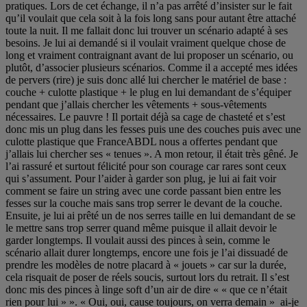
pratiques. Lors de cet échange, il n’a pas arrêté d’insister sur le fait
qu’il voulait que cela soit à la fois long sans pour autant être attaché
toute la nuit. Il me fallait donc lui trouver un scénario adapté à ses
besoins. Je lui ai demandé si il voulait vraiment quelque chose de
long et vraiment contraignant avant de lui proposer un scénario, ou
plutôt, d’associer plusieurs scénarios. Comme il a accepté mes idées
de pervers (rire) je suis donc allé lui chercher le matériel de base :
couche + culotte plastique + le plug en lui demandant de s’équiper
pendant que j’allais chercher les vêtements + sous-vêtements
nécessaires. Le pauvre ! Il portait déjà sa cage de chasteté et s’est
donc mis un plug dans les fesses puis une des couches puis avec une
culotte plastique que FranceABDL nous a offertes pendant que
j’allais lui chercher ses « tenues ». A mon retour, il était très gêné. Je
l’ai rassuré et surtout félicité pour son courage car rares sont ceux
qui s’assument. Pour l’aider à garder son plug, je lui ai fait voir
comment se faire un string avec une corde passant bien entre les
fesses sur la couche mais sans trop serrer le devant de la couche.
Ensuite, je lui ai prêté un de nos serres taille en lui demandant de se
le mettre sans trop serrer quand même puisque il allait devoir le
garder longtemps. Il voulait aussi des pinces à sein, comme le
scénario allait durer longtemps, encore une fois je l’ai dissuadé de
prendre les modèles de notre placard à « jouets » car sur la durée,
cela risquait de poser de réels soucis, surtout lors du retrait. Il s’est
donc mis des pinces à linge soft d’un air de dire « « que ce n’était
rien pour lui » ». « Oui, oui, cause toujours, on verra demain » ai-je