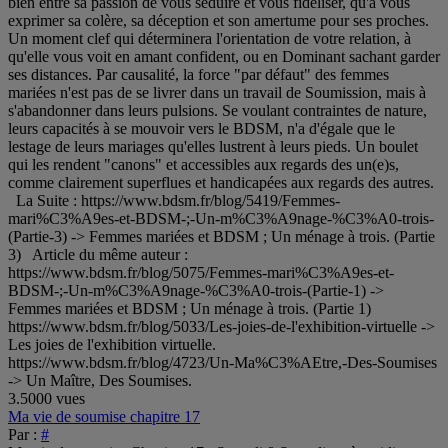
bien entre sa passion de vous séduire et vous fidéliser, qu'à vous
exprimer sa colère, sa déception et son amertume pour ses proches.
Un moment clef qui déterminera l'orientation de votre relation, à
qu'elle vous voit en amant confident, ou en Dominant sachant garder
ses distances. Par causalité, la force "par défaut" des femmes
mariées n'est pas de se livrer dans un travail de Soumission, mais à
s'abandonner dans leurs pulsions. Se voulant contraintes de nature,
leurs capacités à se mouvoir vers le BDSM, n'a d'égale que le
lestage de leurs mariages qu'elles lustrent à leurs pieds. Un boulet
qui les rendent "canons" et accessibles aux regards des un(e)s,
comme clairement superflues et handicapées aux regards des autres.
La Suite : https://www.bdsm.fr/blog/5419/Femmes-
mari%C3%A9es-et-BDSM-;-Un-m%C3%A9nage-%C3%A0-trois-
(Partie-3) -> Femmes mariées et BDSM ; Un ménage à trois. (Partie
3) Article du même auteur :
https://www.bdsm.fr/blog/5075/Femmes-mari%C3%A9es-et-
BDSM-;-Un-m%C3%A9nage-%C3%A0-trois-(Partie-1) ->
Femmes mariées et BDSM ; Un ménage à trois. (Partie 1)
https://www.bdsm.fr/blog/5033/Les-joies-de-l'exhibition-virtuelle ->
Les joies de l'exhibition virtuelle.
https://www.bdsm.fr/blog/4723/Un-Ma%C3%AEtre,-Des-Soumises
-> Un Maître, Des Soumises.
3.5000 vues
Ma vie de soumise chapitre 17
Par :
#