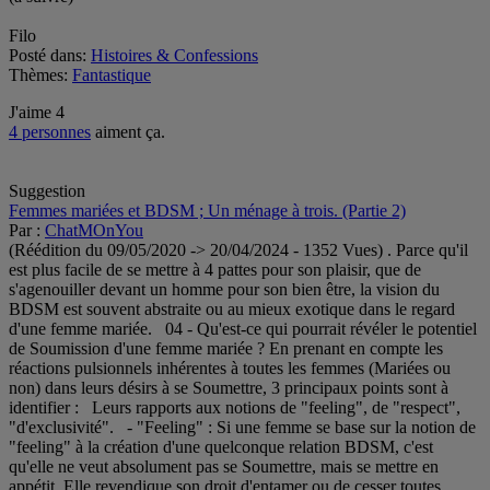
Filo
Posté dans:
Histoires & Confessions
Thèmes:
Fantastique
J'aime
4
4 personnes
aiment ça.
Suggestion
Femmes mariées et BDSM ; Un ménage à trois. (Partie 2)
Par :
ChatMOnYou
(Réédition du 09/05/2020 -> 20/04/2024 - 1352 Vues) . Parce qu'il
est plus facile de se mettre à 4 pattes pour son plaisir, que de
s'agenouiller devant un homme pour son bien être, la vision du
BDSM est souvent abstraite ou au mieux exotique dans le regard
d'une femme mariée. 04 - Qu'est-ce qui pourrait révéler le potentiel
de Soumission d'une femme mariée ? En prenant en compte les
réactions pulsionnels inhérentes à toutes les femmes (Mariées ou
non) dans leurs désirs à se Soumettre, 3 principaux points sont à
identifier : Leurs rapports aux notions de "feeling", de "respect",
"d'exclusivité". - "Feeling" : Si une femme se base sur la notion de
"feeling" à la création d'une quelconque relation BDSM, c'est
qu'elle ne veut absolument pas se Soumettre, mais se mettre en
appétit. Elle revendique son droit d'entamer ou de cesser toutes