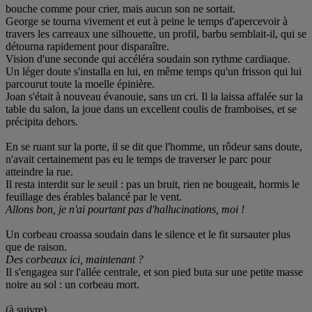
bouche comme pour crier, mais aucun son ne sortait.
George se tourna vivement et eut à peine le temps d'apercevoir à
travers les carreaux une silhouette, un profil, barbu semblait-il, qui se
détourna rapidement pour disparaître.
Vision d'une seconde qui accéléra soudain son rythme cardiaque.
Un léger doute s'installa en lui, en même temps qu'un frisson qui lui
parcourut toute la moelle épinière.
Joan s'était à nouveau évanouie, sans un cri. Il la laissa affalée sur la
table du salon, la joue dans un excellent coulis de framboises, et se
précipita dehors.
En se ruant sur la porte, il se dit que l'homme, un rôdeur sans doute,
n'avait certainement pas eu le temps de traverser le parc pour
atteindre la rue.
Il resta interdit sur le seuil : pas un bruit, rien ne bougeait, hormis le
feuillage des érables balancé par le vent.
Allons bon, je n'ai pourtant pas d'hallucinations, moi !
Un corbeau croassa soudain dans le silence et le fit sursauter plus
que de raison.
Des corbeaux ici, maintenant ?
Il s'engagea sur l'allée centrale, et son pied buta sur une petite masse
noire au sol : un corbeau mort.
(à suivre)