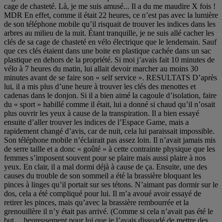
cage de chasteté. Là, je me suis amusé... Il a du me maudire X fois !
MDR En effet, comme il était 22 heures, ce n’est pas avec la lumière
de son téléphone mobile qu’il risquait de trouver les indices dans les
arbres au milieu de la nuit. Étant tranquille, je ne suis allé cacher les
clés de sa cage de chasteté en vélo électrique que le lendemain. Sauf
que ces clés étaient dans une boite en plastique cachée dans un sac
plastique en dehors de la propriété. Si moi j’avais fait 10 minutes de
vélo à 7 heures du matin, lui allait devoir marcher au moins 30
minutes avant de se faire son « self service ». RESULTATS D’après
lui, il a mis plus d’une heure à trouver les clés des menottes et
cadenas dans le donjon. Si il a bien aimé la cagoule d’isolation, faire
du « sport » habillé comme il était, lui a donné si chaud qu’il n’osait
plus ouvrir les yeux à cause de la transpiration. Il a bien essayé
ensuite d’aller trouver les indices de l’Espace Game, mais a
rapidement changé d’avis, car de nuit, cela lui paraissait impossible.
Son téléphone mobile n’éclairait pas assez loin. Il n’avait jamais mis
de serre taille et a donc « goûté » à cette contrainte physique que les
femmes s’imposent souvent pour se plaire mais aussi plaire à nos
yeux. En clair, il a mal dormi déjà à cause de ça. Ensuite, une des
causes du trouble de son sommeil a été la brassière bloquant les
pinces à linges qu’il portait sur ses tétons. N’aimant pas dormir sur le
dos, cela a été compliqué pour lui. Il m’a avoué avoir essayé de
retirer les pinces, mais qu’avec la brassière rembourrée et la
grenouillère il n’y était pas arrivé. (Comme si cela n’avait pas été le
but.... heureusement pour lui que je l’avais dissuadé de mettre des