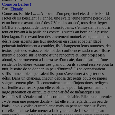
Come on Barbie !
Par :
Thutale
Come on, Barbie ! ... ...Au cœur d’un perpétuel été, dans le Florida Hotel où ils logeaient à l’année, une svelte jeune femme peroxydée et un homme ayant abusé des UV et des anabo’, tous deux hyper BCBG et disposant de moyens conséquents, s’ennuyaient à mourir tout en buvant à la paille des cocktails sucrés au bord de la piscine bleu lagon. Percevant leur désœuvrement mutuel, et supputant des désirs sous-jacents que leur quotidien en strass et papier glacé peinerait indéfiniment à combler, ils échangèrent leurs numéros, des textos, puis des sextos, et bientôt des confidences sado-maso. Ils se mirent d’accord sur le thème d’une rencontre et, leur projet bien abouti, se retrouvèrent à la terrasse d’un café, dans le jardin d’une résidence hôtelière voisine très glamour où ils avaient réservé pour la nuit, histoire de se donner un peu d’intimité. Ils se connaissaient suffisamment bien, pensaient-ils, pour s’aventurer à se jeter des défis. Dans un chapeau, chacun déposa dix petits bouts de papier soigneusement pliés. Ils contenaient autant d’injonctions, rédigées sur feuille à carreaux pour elle et blanche pour lui, présentant une large gradation en difficulté et une variété de thématiques sur lesquelles ils s’étaient mis d’accord au préalable. Elle tira en premier : « Je serai une poupée docile », lut-elle en le regardant un peu de biais, la voix voilée et tremblante mais un petit sourire aux lèvres, car elle aimait se faire mener à la baguette. « Je laisserai ta peau immaculée. », lut-il à son tour, faisant bonne figure mais grimaçant salement intérieurement car cela ne correspondait pas du tout à ce qu’il avait imaginé. – « So, come on Barbie », dit-il en lui tendant la main, histoire d’entrer avec classe dans le rôle. Mais comme elle ne réagissait pas assez vite, il l’empoigna par la chevelure et la traîna dans le jardin au milieu des convives. Arrivés à la baie vitrée de la chambre qu’ils louaient, il la fit se mettre à genoux pour en franchir le seuil, en l’encourageant d’une claque vivement appliquée sur sa jupette à fleurs, ce qui la fit galoper dans l’appartement. Il se retourna alors avec un sourire carnassier et satisfait, narguant les clients consternés qui s’étaient attroupés à sa suite, puis, les toisant de très haut, tira sèchement le rideau à leur nez. – « Et bien ma jolie muppet, te voilà isolée et vulnérable on dirait. » Il verrouillait en parlant les ouvertures les unes après les autres. Barbie frissonnait de tout son épiderme, très perturbée d’avoir été malmenée publiquement par cet homme dont – elle en prenait conscience un peu tard – elle connaissait peu de choses. Elle recula stratégiquement dans un coin de la pièce en tentant d’interposer un canapé entre elle et celui dont les courriels pimentés lui avaient pourtant si fortement donné envie de se livrer à sa lubricité. Mais quelle gourde je fais, se morigéna-t-elle intérieurement, soudain au désespoir. – « Oh, tu as peur », fit-il avec une fausse sollicitude mais une réelle perspicacité. Il continua à parcourir la pièce en dérangeant quelques menus objets, en ouvrant et refermant tiroirs et portes des placards, prouvant, malgré son assurance, qu’il n’était pas dénué de TOCs. – « Allons ma chatte viens ici », dit-il en tirant une chaise au centre de la pièce et en tapotant sa cuisse, comme pour lui indiquer le lieu exact où il attendait qu’elle se place. « Ne m’oblige pas à venir te chercher », ajouta-t-il d’une belle voix grave comme la jeune femme restait pétrifiée et, disons les mots, un peu perplexe. Il la laissa un moment aux prises avec son indécision, puis sans autre sommation, se leva et tira d’un coffre de bois de fins bracelets de cuir rouge. S’approchant d’elle, il la prit par le coude et la guida d’autorité jusqu’à la table, où il la fit asseoir, délaissant incompréhensiblement le siège qu’il avait préparé. – « Tu n’es pas très docile, ma petite poupée », dit-il réprobateur. « Qu’à cela ne tienne, quelques liens permettront de me passer de ton obéissance. » Il sangla dans une boucle de cuir sa cheville gauche à un pied du meuble, puis lui ouvrant sans ménagement les jambes, fit de même avec la cheville droite au pied de table opposé. Il passa deux autres bracelets à ses bras, juste au-dessus des coudes, et deux autres à ses poignets, puis relia les uns aux autres. Il sortit alors son iPhone et la photographia ainsi disposée, bras haut croisés dans le dos et cuisses écartées. Il alla alors vers un petit meuble Ikea et farfouilla dans un tiroir. Il en revint un scalpel à la main. – « Mmh… », commença-t-elle à protester. – « Si tu l’ouvres, chérie, je te bâillonne », dit-il en pointant du doigt un bâillon à la boule énorme qu’il avait tiré du coffre sans qu’elle s’en rendît compte. Il lui fit des gros yeux bleus glacés pour lui donner des émotions – ah, elle avait voulu jouer, elle allait voir, la garce – et insidieusement assurer son emprise. Qu’elle se rappelle longtemps de lui, se répétait-il comme une antienne en tournant autour d’elle, oh oui, elle si arrogante et téméraire, qu’elle pleure de terreur. Et en effet les grands yeux verts de Barbie s’embuaient et débordaient et la jeune femme tremblait. Il la contempla sans compassion, il avait envie de lui mettre un peu de plomb dans le crâne. Il fit sortir ses seins du soutien-gorge, vint poser une méchante pince à linge rouge au bout de chaque téton, puis trancha dans le corsage. Il s’activa quelques instants pendant lesquels il transforma en chiffons la jupette et la petite culotte affriolante qu’elle avait choisie pour lui. Il eût soudain envie de lui mettre une bonne fessée pour lui apprendre à s’exposer ainsi et à jouer avec cette agaçante pseudo-naïveté avec le désir des hommes. Il la bascula et l’empoigna sous son bras, chevilles toujours liées à la table et bras dans le dos, et la fessa avec une rage qui l’étonna lui-même. Quand son cul fut devenu aussi cramoisi que le cuir qui entravait ses poignets, il la reposa sur la table. Il lui fit la leçon avec des mots durs, comme si elle avait été sa fille adolescente et dévergondée. Il transpirait, tandis qu’elle pleurnichait doucement, honteuse d’elle-même. – « On reprend », dit-il en inspirant profondément pour retrouver son calme. Il remit en place les pinces sur ses mamelons, qui s’étaient décrochées dans l’action impromptue, et en disposa d’autres, toujours de ce rouge profond qu’il affectionnait, sur les lèvres lisses de son sexe épilé. Quelques minutes passèrent où l’on n’entendit que le chuintement saccadé de leur respiration et, lointain, le brouhaha de la clientèle se délassant autour de la piscine dans le jardin. Puis des cris s’élevèrent, rauques et brefs, un pour chaque pince qu’il ôtait ; et enfin un long gémissement plaintif lorsqu’il lui détacha les bras. Il finit de la libérer et la conduisit au coin histoire de pouvoir souffler un peu. Il s’installa dans un fauteuil en contemplant la femme en pénitence, visage au mur, qui n’osait bouger d’un millimètre et ses petites fesses rougies par ses soins. Un peu plus et je me laisserais attendrir, se dit-il en saisissant son courage à deux mains et une authentique cane anglaise. – « Barbie, ma jolie, viens un peu par ici », susurra-t-il d’une voix doucereuse. « Je n’en ai pas fini avec toi. » Sans se lever de son siège, et sans qu’il eût besoin d’élever la voix, avec quelques ordres précis, il la fit s’installer sur le canapé, couchée sur le dos, les jambes relevées à l’équerre, mains croisées derrière les genoux. – « Si tu bouges ou si tu cries, tu auras beaucoup plus mal, bien sûr », dit-il avec un petit sourire mi-compatissant mi-sadique. Il tapotait l’arrière de ses cuisses et de ses mollets en parlant, mais vint arrêter la cane flexible sur la plante de ses pieds. Barbie serra les dents en fermant les yeux, et lorsque le premier coup tomba, il n’y eût aucun gémissement, juste un petit sursaut incontrôlable du corps, un léger voile de sueur qui se déposa instantanément sur ses pieds, et l’humidité de sa fente offerte qui s’accrût. Il la travailla par séries de dix. Lentement, sans céder à son envie de la caresser, pour prendre la mesure de sa résistance. Puis il la mit à genoux à ses pieds et l’obligea à garder les mains tendues et les yeux baissés pendant qu’il lui badinait les paumes sèchement, comme à une écolière du temps passé. C’est qu’elle résiste bien à la douleur, la gamine… se dit-il, ravi de ce qu’il découvrait. Il estima quant à lui avoir assez résisté, et après avoir pressé la tête de sa poupée sur son sexe tendu sous le jean, il dégrafa quelques boutons, le libéra et le lui colla dans la bouche. Il constata avec satisfaction qu’elle était devenue la petite poupée docile qu’il attendait. C’est presque trop facile, se dit-il intérieurement en se servant un rafraîchissement tandis qu’elle continuait sagement ses caresses labiales. Il attrapa une laisse, un collier et un harnais rouges qu’il avait pris soin de disposer à portée de main et lui saisissant la tête par les cheveux, interrompit son va-et-vient. Il lui passa d’abord le harnais. Il adora qu’elle demeure immobile entre ses mains, complaisante, comme une véritable poupée pendant qu’il la harnachait. Il boucla le petit collier autour de son cou et rajouta deux bas noirs auto-fixants et de fins escarpins rouges. Il la mit à quatre pattes et, une main posée sur le bas du dos pour forcer la cambrure des reins, lui claqua sévèrement la croupe avec la dragonne avant de lui passer la laisse. Pour donner un peu plus de solennité à l’instant. Elle était restée parfaitement immobile pendant ce traitement, paumes et genoux au sol, et obéit sans broncher lorsqu’il la fit trotter à son pied. Arrivés devant la baie vitrée, il lui malaxa expertement les fesses, qui avaient presque retrouvé leur blancheur, et profita de ce qu’elle se relâchait pour lui introduire un petit plug huilé. Comme elle glapissait en le sentant pénétrer en elle, il lui dit mystérieu