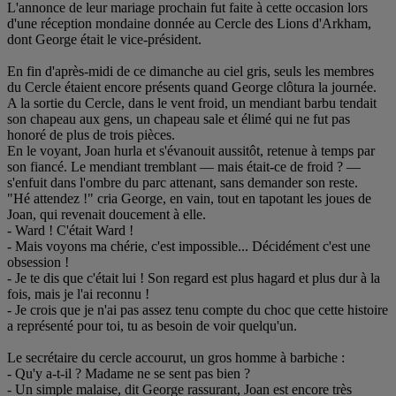
L'annonce de leur mariage prochain fut faite à cette occasion lors
d'une réception mondaine donnée au Cercle des Lions d'Arkham,
dont George était le vice-président.
En fin d'après-midi de ce dimanche au ciel gris, seuls les membres
du Cercle étaient encore présents quand George clôtura la journée.
A la sortie du Cercle, dans le vent froid, un mendiant barbu tendait
son chapeau aux gens, un chapeau sale et élimé qui ne fut pas
honoré de plus de trois pièces.
En le voyant, Joan hurla et s'évanouit aussitôt, retenue à temps par
son fiancé. Le mendiant tremblant — mais était-ce de froid ? —
s'enfuit dans l'ombre du parc attenant, sans demander son reste.
"Hé attendez !" cria George, en vain, tout en tapotant les joues de
Joan, qui revenait doucement à elle.
- Ward ! C'était Ward !
- Mais voyons ma chérie, c'est impossible... Décidément c'est une
obsession !
- Je te dis que c'était lui ! Son regard est plus hagard et plus dur à la
fois, mais je l'ai reconnu !
- Je crois que je n'ai pas assez tenu compte du choc que cette histoire
a représenté pour toi, tu as besoin de voir quelqu'un.
Le secrétaire du cercle accourut, un gros homme à barbiche :
- Qu'y a-t-il ? Madame ne se sent pas bien ?
- Un simple malaise, dit George rassurant, Joan est encore très