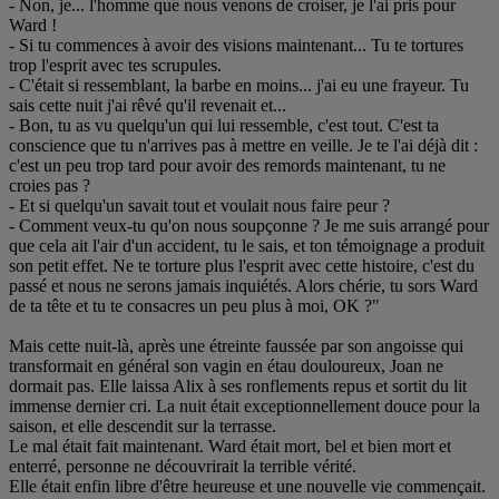
- Non, je... l'homme que nous venons de croiser, je l'ai pris pour
Ward !
- Si tu commences à avoir des visions maintenant... Tu te tortures
trop l'esprit avec tes scrupules.
- C'était si ressemblant, la barbe en moins... j'ai eu une frayeur. Tu
sais cette nuit j'ai rêvé qu'il revenait et...
- Bon, tu as vu quelqu'un qui lui ressemble, c'est tout. C'est ta
conscience que tu n'arrives pas à mettre en veille. Je te l'ai déjà dit :
c'est un peu trop tard pour avoir des remords maintenant, tu ne
croies pas ?
- Et si quelqu'un savait tout et voulait nous faire peur ?
- Comment veux-tu qu'on nous soupçonne ? Je me suis arrangé pour
que cela ait l'air d'un accident, tu le sais, et ton témoignage a produit
son petit effet. Ne te torture plus l'esprit avec cette histoire, c'est du
passé et nous ne serons jamais inquiétés. Alors chérie, tu sors Ward
de ta tête et tu te consacres un peu plus à moi, OK ?"
Mais cette nuit-là, après une étreinte faussée par son angoisse qui
transformait en général son vagin en étau douloureux, Joan ne
dormait pas. Elle laissa Alix à ses ronflements repus et sortit du lit
immense dernier cri. La nuit était exceptionnellement douce pour la
saison, et elle descendit sur la terrasse.
Le mal était fait maintenant. Ward était mort, bel et bien mort et
enterré, personne ne découvrirait la terrible vérité.
Elle était enfin libre d'être heureuse et une nouvelle vie commençait.