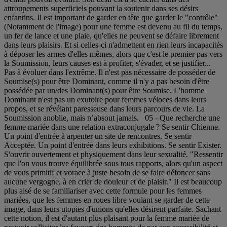
attroupements superficiels pouvant la soutenir dans ses désirs
enfantins. Il est important de garder en tête que garder le "contrôle"
(Notamment de l'image) pour une femme est devenu au fil du temps,
un fer de lance et une plaie, qu'elles ne peuvent se défaire librement
dans leurs plaisirs. Et si celles-ci n'admettent en rien leurs incapacités
à déposer les armes d'elles mêmes, alors que c'est le premier pas vers
la Soumission, leurs causes est à profiter, s'évader, et se justifier...
Pas à évoluer dans l'extrême. Il n'est pas nécessaire de posséder de
Soumise(s) pour être Dominant, comme il n'y a pas besoin d'être
possédée par un/des Dominant(s) pour être Soumise. L'homme
Dominant n'est pas un exutoire pour femmes véloces dans leurs
propos, et se révélant paresseuse dans leurs parcours de vie. La
Soumission anoblie, mais n’absout jamais. 05 - Que recherche une
femme mariée dans une relation extraconjugale ? Se sentir Chienne.
Un point d'entrée à arpenter un site de rencontres. Se sentir
Acceptée. Un point d'entrée dans leurs exhibitions. Se sentir Exister.
S'ouvrir ouvertement et physiquement dans leur sexualité. "Ressentir
que l'on vous trouve équilibrée sous tous rapports, alors qu'un aspect
de vous primitif et vorace à juste besoin de se faire défoncer sans
aucune vergogne, à en crier de douleur et de plaisir." Il est beaucoup
plus aisé de se familiariser avec cette formule pour les femmes
mariées, que les femmes en roues libre voulant se garder de cette
image, dans leurs utopies d'unions qu'elles désirent parfaite. Sachant
cette notion, il est d'autant plus plaisant pour la femme mariée de