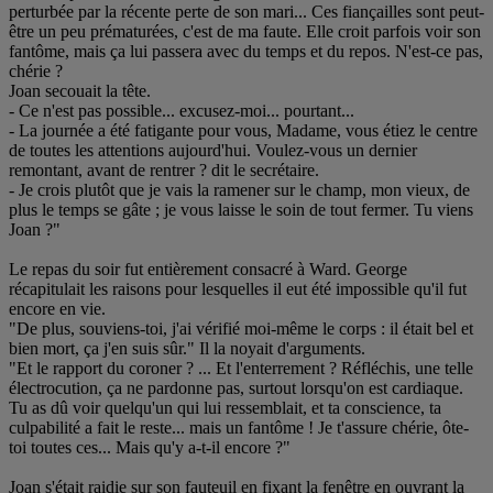
perturbée par la récente perte de son mari... Ces fiançailles sont peut-
être un peu prématurées, c'est de ma faute. Elle croit parfois voir son
fantôme, mais ça lui passera avec du temps et du repos. N'est-ce pas,
chérie ?
Joan secouait la tête.
- Ce n'est pas possible... excusez-moi... pourtant...
- La journée a été fatigante pour vous, Madame, vous étiez le centre
de toutes les attentions aujourd'hui. Voulez-vous un dernier
remontant, avant de rentrer ? dit le secrétaire.
- Je crois plutôt que je vais la ramener sur le champ, mon vieux, de
plus le temps se gâte ; je vous laisse le soin de tout fermer. Tu viens
Joan ?"
Le repas du soir fut entièrement consacré à Ward. George
récapitulait les raisons pour lesquelles il eut été impossible qu'il fut
encore en vie.
"De plus, souviens-toi, j'ai vérifié moi-même le corps : il était bel et
bien mort, ça j'en suis sûr." Il la noyait d'arguments.
"Et le rapport du coroner ? ... Et l'enterrement ? Réfléchis, une telle
électrocution, ça ne pardonne pas, surtout lorsqu'on est cardiaque.
Tu as dû voir quelqu'un qui lui ressemblait, et ta conscience, ta
culpabilité a fait le reste... mais un fantôme ! Je t'assure chérie, ôte-
toi toutes ces... Mais qu'y a-t-il encore ?"
Joan s'était raidie sur son fauteuil en fixant la fenêtre en ouvrant la