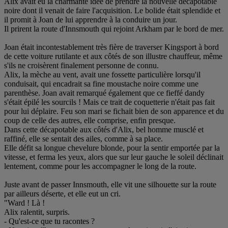
Alix avait eu la charmante idée de prendre la nouvelle décapotable
noire dont il venait de faire l'acquisition. Le bolide était splendide et
il promit à Joan de lui apprendre à la conduire un jour.
Il prirent la route d'Innsmouth qui rejoint Arkham par le bord de mer.
Joan était incontestablement très fière de traverser Kingsport à bord
de cette voiture rutilante et aux côtés de son illustre chauffeur, même
s'ils ne croisèrent finalement personne de connu.
Alix, la mèche au vent, avait une fossette particulière lorsqu'il
conduisait, qui encadrait sa fine moustache noire comme une
parenthèse. Joan avait remarqué également que ce fieffé dandy
s'était épilé les sourcils ! Mais ce trait de coquetterie n'était pas fait
pour lui déplaire. Feu son mari se fichait bien de son apparence et du
coup de celle des autres, elle comprise, enfin presque.
Dans cette décapotable aux côtés d'Alix, bel homme musclé et
raffiné, elle se sentait des ailes, comme à sa place.
Elle défit sa longue chevelure blonde, pour la sentir emportée par la
vitesse, et ferma les yeux, alors que sur leur gauche le soleil déclinait
lentement, comme pour les accompagner le long de la route.
Juste avant de passer Innsmouth, elle vit une silhouette sur la route
par ailleurs déserte, et elle eut un cri.
"Ward ! Là !
Alix ralentit, surpris.
- Qu'est-ce que tu racontes ?