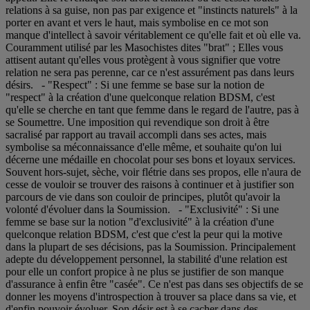
relations à sa guise, non pas par exigence et "instincts naturels" à la
porter en avant et vers le haut, mais symbolise en ce mot son
manque d'intellect à savoir véritablement ce qu'elle fait et où elle va.
Couramment utilisé par les Masochistes dites "brat" ; Elles vous
attisent autant qu'elles vous protègent à vous signifier que votre
relation ne sera pas perenne, car ce n'est assurément pas dans leurs
désirs. - "Respect" : Si une femme se base sur la notion de
"respect" à la création d'une quelconque relation BDSM, c'est
qu'elle se cherche en tant que femme dans le regard de l'autre, pas à
se Soumettre. Une imposition qui revendique son droit à être
sacralisé par rapport au travail accompli dans ses actes, mais
symbolise sa méconnaissance d'elle même, et souhaite qu'on lui
décerne une médaille en chocolat pour ses bons et loyaux services.
Souvent hors-sujet, sèche, voir flétrie dans ses propos, elle n'aura de
cesse de vouloir se trouver des raisons à continuer et à justifier son
parcours de vie dans son couloir de principes, plutôt qu'avoir la
volonté d'évoluer dans la Soumission. - "Exclusivité" : Si une
femme se base sur la notion "d'exclusivité" à la création d'une
quelconque relation BDSM, c'est que c'est la peur qui la motive
dans la plupart de ses décisions, pas la Soumission. Principalement
adepte du développement personnel, la stabilité d'une relation est
pour elle un confort propice à ne plus se justifier de son manque
d'assurance à enfin être "casée". Ce n'est pas dans ses objectifs de se
donner les moyens d'introspection à trouver sa place dans sa vie, et
d'enfin pouvoir évoluer. Son désir est à se cacher dans des