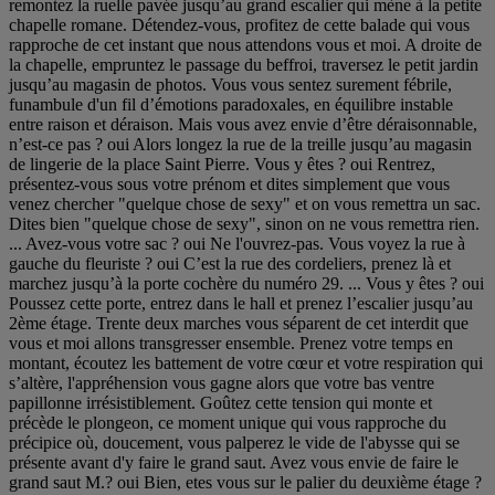
remontez la ruelle pavée jusqu’au grand escalier qui mène à la petite
chapelle romane. Détendez-vous, profitez de cette balade qui vous
rapproche de cet instant que nous attendons vous et moi. A droite de
la chapelle, empruntez le passage du beffroi, traversez le petit jardin
jusqu’au magasin de photos. Vous vous sentez surement fébrile,
funambule d'un fil d’émotions paradoxales, en équilibre instable
entre raison et déraison. Mais vous avez envie d’être déraisonnable,
n’est-ce pas ? oui Alors longez la rue de la treille jusqu’au magasin
de lingerie de la place Saint Pierre. Vous y êtes ? oui Rentrez,
présentez-vous sous votre prénom et dites simplement que vous
venez chercher "quelque chose de sexy" et on vous remettra un sac.
Dites bien "quelque chose de sexy", sinon on ne vous remettra rien.
... Avez-vous votre sac ? oui Ne l'ouvrez-pas. Vous voyez la rue à
gauche du fleuriste ? oui C’est la rue des cordeliers, prenez là et
marchez jusqu’à la porte cochère du numéro 29. ... Vous y êtes ? oui
Poussez cette porte, entrez dans le hall et prenez l’escalier jusqu’au
2ème étage. Trente deux marches vous séparent de cet interdit que
vous et moi allons transgresser ensemble. Prenez votre temps en
montant, écoutez les battement de votre cœur et votre respiration qui
s’altère, l'appréhension vous gagne alors que votre bas ventre
papillonne irrésistiblement. Goûtez cette tension qui monte et
précède le plongeon, ce moment unique qui vous rapproche du
précipice où, doucement, vous palperez le vide de l'abysse qui se
présente avant d'y faire le grand saut. Avez vous envie de faire le
grand saut M.? oui Bien, etes vous sur le palier du deuxième étage ?