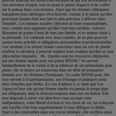
pouvoir solliciter les faveurs des hommes de par son accessibilité et
son ouverture d'esprit, tout en ayant le plaisir d'agacer et de coiffer
sur le poteau leurs concurrentes. Alors que les femmes célibataires
transpirent leurs idéologies d'exclusivité, comme si le plaisir qu'elles
pouvaient donner était leur bien le plus précieux à délivrer dans
l'intimité.. Les femmes mariées s'éjectent de leurs responsabilités,
avec comme seul argument qu'elles l'ont bien méritées. Arborer
fièrement de porter à bout de bras une famille, et se sentant vitale à
sa pérennité. Un contraste avec leurs craintes, de ne plus pouvoir
assurer leurs activités et obligations personnelles et professionnelles.
Une destinée à se donner bonne conscience dans un acte de plaisir
extrême et salvateur, à pouvoir endurer leurs routines qu'elles se sont
elles-même imposées. 06 - Quelles sont les ressources déployées
par une femme mariée pour son plaisir BDSM ? Se servant
habituellement de la vanité et de la faiblesse de ses prétendants pour
plaire, elle se trouve un renouveau dans un désir de jouissance
frontale avec les Hommes Dominants. Un cadre BDSM posé, elle
sera ouverte à l'expérimentation, aux échanges et pratiques aussi
bien virtuelles que réelles. Et c'est d'ailleurs à ce stade que l'on
s'aperçoit bien vite qu'une femme mariée n'a jamais le temps dans
ses obligations, mais le trouvera toujours dans son excitation. Elle
sera disposée à suivre vos directives vous enviant votre
indépendance, votre liberté d'action et vos choix de vie, lui octroyant
une bouffée d'air frais supplémentaire à vous déléguer sa libido.
Sujet à des contrariétés dans son cocon familiale, elle oscillera aussi