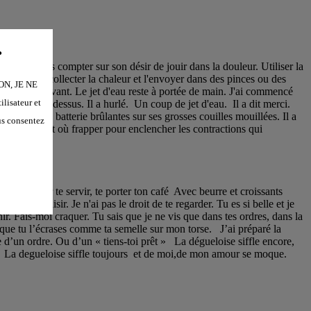
.
C'était sans compter sur son désir de jouir dans la douleur. Utiliser la
ppareil pour collecter la chaleur et l'envoyer dans des pinces ou des
“NON, JE NE
ouille bien avant. Le jet d'eau reste à portée de main. J'ai commencé
lisateur et
le brûlant dessus. Il a hurlé. Un coup de jet d'eau. Il a dit merci.
es pinces à batterie brûlantes sur ses grosses couilles mouillées. Il a
us consentez
is exactement où frapper pour enclencher les contractions qui
ève pour te servir, te porter ton café Avec beurre et croissants
ec plaisir. Je n'ai pas le droit de te regarder. Tu es si belle et je
nir. Fais-moi craquer. Tu sais que je ne vis que dans tes ordres, dans la
que tu l’écrases comme ta semelle sur mon torse. J’ai préparé la
te d’un ordre. Ou d’un « tiens-toi prêt » La dégueloise siffle encore,
sse. La degueloise siffle toujours et de moi,de mon amour se moque.