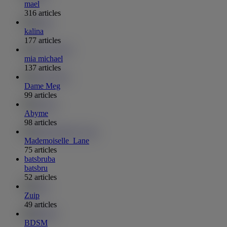
mael
316 articles
kalina
177 articles
mia michael
137 articles
Dame Meg
99 articles
Abyme
98 articles
Mademoiselle_Lane
75 articles
batsbru
ba
batsbru
52 articles
Zuip
49 articles
BDSM