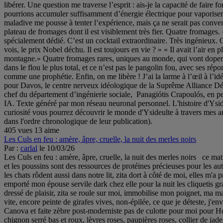
405 vues
13 aime
Les Culs en feu : amère, âpre, cruelle, la nuit des merles noirs
Par :
carlal
le 10/03/26
Les Culs en feu : amère, âpre, cruelle, la nuit des merles noirs ce matin,
et les poussins sont des ressources de protéines précieuses pour les aut
les chats rôdent aussi dans notre lit, zita dort à côté de moi, elles m'
emporté mon épouse servile dark chez elle pour la nuit les cliquetis g
dressé de plaisir, zita se roule sur moi, immobilise mon poignet, ma 
vite, encore peinte de girafes vives, non-épilée, ce que je déteste, j'en
Canova et faite zèbre post-moderniste pas de culotte pour moi pour Honor
chignon serré bas et roux, lèvres roses, paupières roses, collier de jad