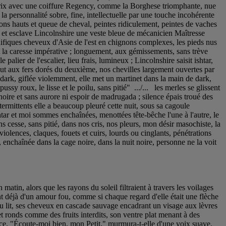
itrix avec une coiffure Regency, comme la Borghese triomphante, nue
e la personnalité sobre, fine, intellectuelle par une touche incohérente
alons hauts et queue de cheval, peintes ridiculement, peintes de vaches
e et esclave Lincolnshire une veste bleue de mécanicien Maîtresse
ifiques cheveux d'Asie de l'est en chignons complexes, les pieds nus
et la caresse impérative ; longuement, aux gémissements, sans trève
alier de l'escalier, lieu frais, lumineux ; Lincolnshire saisit ishtar,
ut aux fers dorés du deuxième, nos chevilles largement ouvertes par
t dark, giflée violemment, elle met un martinet dans la main de dark,
ussy roux, le lisse et le poilu, sans pitié" .../... les merles se glissent
 noire et sans aurore ni espoir de madrugada ; silence épais troué des
ermittents elle a beaucoup pleuré cette nuit, sous sa cagoule
htar et moi sommes enchaînées, menottées tête-bêche l'une à l'autre, le
s cesse, sans pitié, dans nos cris, nos pleurs, mon désir masochiste, la
 violences, claques, fouets et cuirs, lourds ou cinglants, pénétrations
e, enchaînée dans la cage noire, dans la nuit noire, personne ne la voit
tin, alors que les rayons du soleil filtraient à travers les voilages
ant déjà d'un amour fou, comme si chaque regard d'elle était une flèche
 du lit, ses cheveux en cascade sauvage encadrant un visage aux lèvres
et ronds comme des fruits interdits, son ventre plat menant à des
ice. "Écoute-moi bien, mon Petit," murmura-t-elle d'une voix suave,