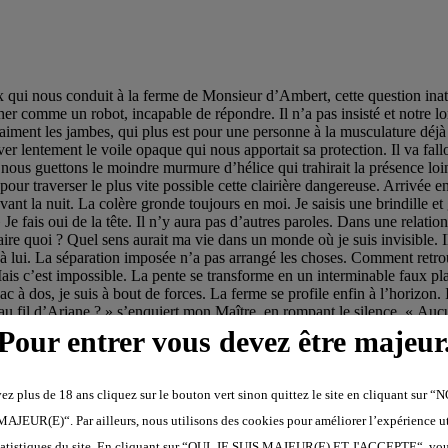
vais lui faire confiance, c’est tout » « Vous voyez, vous non plus vous ne savez pas expliquer… » Et toc ! Match nul. Une bonne gifle me remet à ma place. Je l’avais bien cherchée celle-là… En moins de deux je me retrouve les bras en l’air, reliés à une branche. Ces foutus bracelets de poignets sont bien pratiques pour attacher rapidement une femelle insolente. Il sort son fouet pour une bonne correction. Les zébralyvox gémellaires ne font rien pour me protéger de la douleur, comme s’ils avaient compris la nature de notre relation. En peu de temps, me voilà en larmes. Et pourtant, je ne suis pas une pleurnicheuse, mais ça fait si mal. Les derniers mètres sont les plus durs, mais nous y arrivons enfin à cette fichue ferme, ironiquement baptisée « Aux vaches qui pètent » par son propriétaire. « Oh ! Quel plaisir de vous revoir ! » « Bonjour Fourme. Tout le plaisir est pour nous. » Sa tignasse crasseuse contraste toujours si joliment avec ses yeux d’un bleu perçant. La séduction se niche parfois là où on s’y attend le moins. Il a l’air à peine étonné de me voir débarquer comme cela, à poil, le dos et les fesses marquées par le fouet, vêtue seulement de mon collier d’esclave et de mes bracelets métalliques. Depuis notre dernière rencontre il a visiblement intégré le fait que nous sommes un couple un peu bizarre. J’imagine qu’il se délecte déjà de la monnaie d’échange que nous apportons pour ses précieux fromages. « Ysideulte a besoin d’être remise sur pied. Est-ce que vous pourriez nous aider ? » « Je suis au courant de ce qui vous est arrivé. Même ici j’ai la télévision, vous savez. » Il allume la télévision pour nous montrer. Archi Phi, le philosophe à la télé, a invité Luke GreenWalker, l’écolo-Jedi, pour un débat de haute volée, dans les plus purs standards de la Suprême Alliance Démocratique. « La notion de faits objectifs est une construction archaïque qui vise à invalider les savoirs ressentis des communautés marginalisées. Etes-vous d’accord avec mon analyse selon laquelle le refus d'une participation active à la reconfiguration de l'espace sémantique est une complicité avec l'oppression ? » « Tout-à-fait. J’irai même plus loin en observant que la sphère privée n'est qu'un refuge pour les micro-agressions. C’est pourquoi je préconise une transparence radicale pour garantir que chaque interaction soit conforme aux standards de notre grande démocratie. » Sur ces paroles qu'il qualifie de visionnaires, Archi Phi se charge de conclure. « L'expression de doutes sur la politique de nos élites éclairées est le symptôme d'une fragilité structurelle qui nécessite un processus obligatoire de rééducation à l'empathie sociale. Rappelez-vous, chers auditeurs : douter, c'est déjà opprimer. Nous nous retrouverons la semaine prochaine pour apprendre à purger nos pensées des derniers vestiges de l’humanisme archaïque. » L’émission se termine par des images de propagande. De magnifiques images du Liberty-Freedom, le Vaisseau Amiral flambant neuf de la 7ème flotte démocratique. Deux cent mille tonnes de « diplomatie », chargées de propager les valeurs de la Suprême Alliance à travers le monde, de gré ou de force. Trop c’est trop. Cette télévision est un engin diabolique, un outil pour hacker directement notre cerveau, pour faire de nous de parfaits abrutis. Je n’en peux plus. « Par pitié, Monsieur d'Ambert, arrêtez-ça ! » Clic ! Fourme profite de notre visite pour nous faire visiter ses no
Pour entrer vous devez être majeur
ez plus de 18 ans cliquez sur le bouton vert sinon quittez le site en cliquant sur 
AJEUR(E)“. Par ailleurs, nous utilisons des cookies pour améliorer l’expérience uti
statistiques du site. En cliquant sur “OUI, JE SUIS MAJEUR(E) ET J'ACCEPTE“, vo