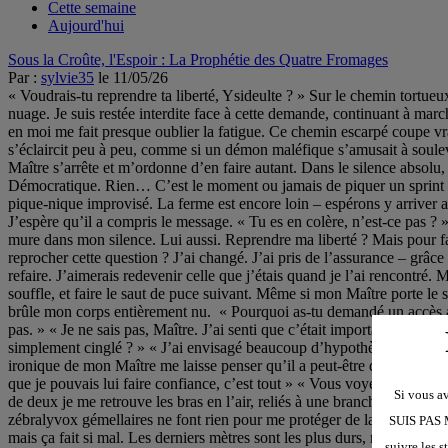
Cette semaine
Aujourd'hui
Sous la Croûte, l'Espoir : La Prophétie des Quatre Fromages
Par :
sylvie35
le 11/05/26
« Voudrais-tu reprendre ta liberté, Ysideulte ? » Sur le chemin tortueux qui nous conduit à la ferme de Monsieur d’Ambert, cette question inattendue de mon Maître m’a frappée comme la foudre un jour sans nuage. Je suis restée interdite face à cette demande, continuant à marcher comme un robot, incapable de répondre. Il n’a pas insisté et notre longue marche s’est poursuivie en silence. La colère que je sens monter en moi me fait presque oublier la fatigue. Ce chemin escarpé coupe vraiment les jambes, qui plus est pour une personne à la musculature déjà affaiblie par des semaines et des semaines de captivité. La végétation s’éclaircit peu à peu, comme si un démon maléfique s’amusait à soulever lentement le voile opaque qui nous apportait sa protection. Il va falloir parcourir plusieurs centaines de mètres en terrain découvert. Mon Maître s’arrête et m’ordonne d’en faire autant. Dans le silence absolu, nous guettons le moindre murmure d’hélice qui trahirait la présence lointaine d’un drone de surveillance de la Suprême Alliance Démocratique. Rien… C’est le moment ou jamais de piquer un sprint pour traverser le plus vite possible cette clairière dangereuse. Arrivée en zone de sécurité, je reprends péniblement mon souffle autour d’un pique-nique improvisé. La ferme est encore loin – espérons y arriver avant la nuit. La colère gronde toujours en moi. Je saisis une brindille et grave à même le sol « NON, NON et NON !!! » C’est ma réponse. J’espère qu’il a compris le message. « Tu es en colère, n’est-ce pas ? » Je fais oui de la tête. Il n’y aura pas d’autres paroles. Dans une relation de cette nature, communiquer est essentiel. Je le sais et pourtant je me mure dans mon silence. Lui aussi. Reprendre ma liberté ? Mais pour faire quoi ? Quel sens aurait ma vie dans un monde où je suis invisible. Il est le seul à voir mon âme. Et pourtant, puis-je réellement lui reprocher cette question ? J’ai changé. J’ai pris de l’assurance – grâce à lui. La séparation imposée n’a pas arrangé les choses. Comment retrouver mes repères ? J’ai l’impression que tout mon dressage est à refaire. J’aimerais redevenir celle que j’étais quand je l’ai rencontré. Mais c’est impossible. La pente se transforme en un interminable faux plat. Maintenant il faut courir de bosquet en bosquet, reprendre notre souffle, et faire le saut de puce suivant. Même si mon Maître porte le sac à dos, je suis à bout de forces. La ferme se profile enfin à l’horizon. Il était temps. Le soleil est déjà bas et le vent glacial du haut plateau brûle mon corps entièrement nu. « Pourquoi as-tu demandé un accès au fil d’Ariane ? » s’enquiert mon Maître, en rompant le silence. « Aucune idée. » « Tu aurais donc agi sans raison ? Cela ne te ressemble pas. » « Je ne sais pas, Maître. J’ai senti que c’était important. Le pangolin fou m’a conseillé de suivre mon intuition. » « Ah oui… L’attracteur étrange, aussi étrange que son nom. As-tu envisagé qu’il soit tout simplement cinglé ? » « J’ai envisagé beaucoup d’hypothèses, Maître, mais aucune n’explique totalement son comportement. » « Ceci étant, il faut être fou pour oser braver le camp du bien. » Le ton semi-ironique de mon Maître me laisse penser qu’il a peut-être des informations que je n’ai pas. A moins que ce soit mon imagination. « Pourquoi faites-vous confiance à Charlotte, Maître ? » « Je ne sais pas. J’ai senti que je pou
Si vous av
SUIS PAS M
suivre les 