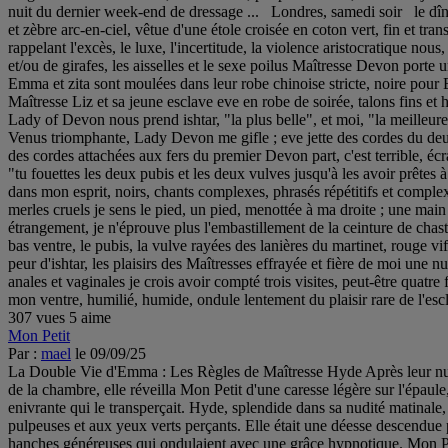
nuit du dernier week-end de dressage ... Londres, samedi soir le dîn
et zèbre arc-en-ciel, vêtue d'une étole croisée en coton vert, fin et tra
rappelant l'excès, le luxe, l'incertitude, la violence aristocratique no
et/ou de girafes, les aisselles et le sexe poilus Maîtresse Devon port
Emma et zita sont moulées dans leur robe chinoise stricte, noire pour
Maîtresse Liz et sa jeune esclave eve en robe de soirée, talons fins et
Lady of Devon nous prend ishtar, "la plus belle", et moi, "la meilleure c
Venus triomphante, Lady Devon me gifle ; eve jette des cordes du deux
des cordes attachées aux fers du premier Devon part, c'est terrible, écr
"tu fouettes les deux pubis et les deux vulves jusqu'à les avoir prêtes à 
dans mon esprit, noirs, chants complexes, phrasés répétitifs et complexe
merles cruels je sens le pied, un pied, menottée à ma droite ; une mai
étrangement, je n'éprouve plus l'embastillement de la ceinture de chast
bas ventre, le pubis, la vulve rayées des lanières du martinet, rouge v
peur d'ishtar, les plaisirs des Maîtresses effrayée et fière de moi une nu
anales et vaginales je crois avoir compté trois visites, peut-être quatre
mon ventre, humilié, humide, ondule lentement du plaisir rare de l'e
307 vues
5 aime
Mon Petit
Par :
mael
le 09/09/25
La Double Vie d'Emma : Les Règles de Maîtresse Hyde Après leur nuit d'e
de la chambre, elle réveilla Mon Petit d'une caresse légère sur l'épaul
enivrante qui le transperçait. Hyde, splendide dans sa nudité matinale
pulpeuses et aux yeux verts perçants. Elle était une déesse descendue p
hanches généreuses qui ondulaient avec une grâce hypnotique. Mon Peti