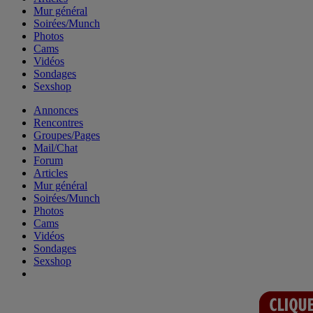
Mur général
Soirées/Munch
Photos
Cams
Vidéos
Sondages
Sexshop
Annonces
Rencontres
Groupes/Pages
Mail/Chat
Forum
Articles
Mur général
Soirées/Munch
Photos
Cams
Vidéos
Sondages
Sexshop