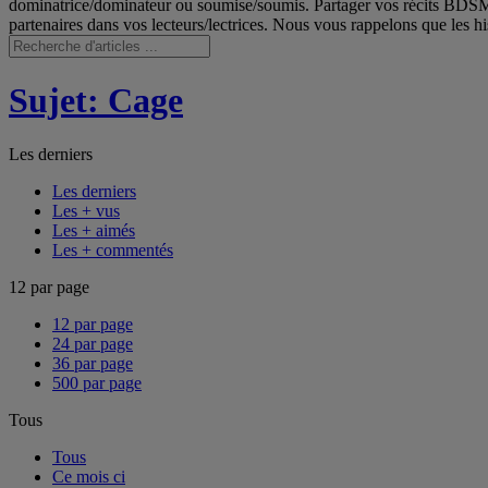
dominatrice/dominateur ou soumise/soumis. Partager vos récits BDSM, v
partenaires dans vos lecteurs/lectrices. Nous vous rappelons que les histo
Sujet: Cage
Les derniers
Les derniers
Les + vus
Les + aimés
Les + commentés
12 par page
12 par page
24 par page
36 par page
500 par page
Tous
Tous
Ce mois ci