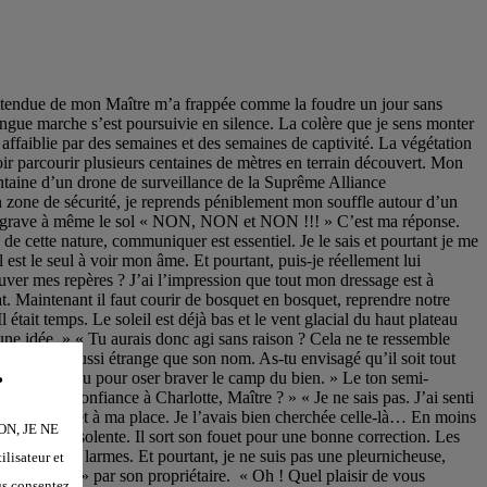
uvelles installations. Les vaches qu’il a miraculeusement sauvées de l’abattage en règle des cheptels sont déjà rentrées à l’étable. Dès qu’elles me voient elles se figent. Toutes les paires d’yeux sont fixées sur moi. « Vous voyez, Ysideulte, elles vous reconnaissent après tout ce temps. Elles sont moins bêtes que ce qu’on croit. Elles ont une âme, vous savez. » Une âme je ne sais pas, mais une conscience, à ce moment-là je n’en ai aucun doute. Ces regards profonds fixés sur moi, comme si elles voulaient me dire quelque chose, ça me déstabilise. Fourme nous offre le gîte et le couvert. Cette proposition n’est pas de refus, tant il aurait été imprudent de redescendre dans la vallée en pleine nuit. « Euh… Elle dormira avec vous dans le lit ou en cage ? », s’enquiert-il timidement à la fin du repas. Cette question d’apparence incongrue, mais pourtant si pertinente, fait sourire mon Maître. « Elle est à votre disposition, et ensuite nous la mettrons en cage. » Je ressens dans mes tripes le plaisir qu’éprouve mon Maître à montrer que je suis sa propriété. Une esclave qu’il offre à qui il veut, sans qu’elle ait son mot à dire. Et, paradoxe dont la psychologie humaine a le secret, cela me fait un bien fou. Je sens que je vais avoir le droit à la trayeuse, une fois de plus. Mais la sévérité retrouvée de mon Maître m’a revigorée. Oubliée la perspective de me rendre ma liberté, perspective qui a déclenché une colère sourde en moi. Colère ou panique ? Anxiété de voir celui qui est mon phare dans la vie disparaître. N’y pensons plus. Passer à la trayeuse est une expérience toujours aussi pénible. Le bruit de la trayeuse est très particulier car il est à la fois mécanique, répétitif et organique. Il ressemble à un souffle mécanique, un soupir pneumatique, qui cisèle le silence de l'étable. Mes tétons souffrent le martyre pendant que Fourme me baise sans ménagement. Lorsqu’il coupe enfin l’aspiration, après avoir explosé de plaisir, les embouts tiennent encore un bon moment, sous l’effet d’un résidu de dépression, avant de se détacher brutalement, m’arrachant un cri de douleur. Une cage à chien sera donc ma chambre pour la nuit. Très bien. Je suis presque fière de cette humiliation. Avec le temps j’ai appris à accepter cette part de moi, ô combien paradoxale, et surtout à comprendre que je ne suis pas folle. Tout cela a du sens, même si rares sont ceux qui peuvent le comprendre. *** Le jour est déjà levé depuis un bon moment quand je me réveille. J’ai très bien dormi. Étrangement, l’espace confiné et la restriction des mouvements a un effet apaisant. Et puis, j’étais épuisée. Ils sont sortis. Perdue dans mes pensées, j’attends sans bruit qu’ils veuillent bien venir me libérer. Une question me traverse l’esprit : ais-je la capacité de faire fondre ces barreaux ? Si je me concentre suffisamment, jusqu’à entrer en fusion mentale avec les zébralyvox gémellaires, peut-être que nous pourrions accumuler suffisamment d’énergie électrique pour vaporiser le métal ? Ou bien faut-il que je sois en danger imminent, comme sur le pylône des suppliciés, pour que cela fonctionne ? Ma curiosité ma
.
“NON, JE NE
lisateur et
us consentez