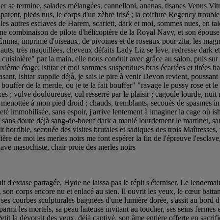
er se termine, salades mélangées, cannelloni, ananas, tisanes Venus V
nsparent, pieds nus, le corps d'un zèbre irisé ; la coiffure Regency troubl
us, les autres esclaves de Harem, scarlett, dark et moi, sommes nues, en t
e une combinaison de pilote d'hélicoptère de la Royal Navy, et son épous
 Emma, imprimé d'oiseaux, de pivoines et de roseaux pour zita, les magn
 hauts, très maquillées, cheveux défaits Lady Liz se lève, redresse dark 
uisinière" par la main, elle nous conduit avec grâce au salon, puis sur le p
ième étage; ishtar et moi sommes suspendues bras écartées et tirées ha
asant, ishtar supplie déjà, je sais le pire à venir Devon revient, poussan
bouffer de la merde, ou je te la fait bouffer" "ravage le pussy rose et le p
s ; vulve douloureuse, cul resserré par le plaisir ; cagoule lourde, nuit
n menottée à mon pied droid ; chauds, tremblants, secoués de spasmes int
eté immobilisée, sans espoir, j'arrive lentement à imaginer la cage où is
if sans doute déjà sang-de-boeuf dark a manié lourdement le martinet, san
it horrible, secouée des visites brutales et sadiques des trois Maîtresses,
 fière de moi les merles noirs me font espérer la fin de l'épreuve l'esclav
sclave masochiste, chair proie des merles noirs
xtase partagée, Hyde ne laissa pas le répit s'éterniser. Le lendemain ma
e, son corps encore nu et enlacé au sien. Il ouvrit les yeux, le cœur batt
, ses courbes sculpturales baignées d'une lumière dorée, s'assit au bord
armi les mortels, sa peau laiteuse invitant au toucher, ses seins fermes 
t la dévorait des yeux, déjà captivé, son âme entière offerte en sacrif